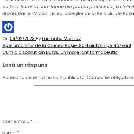
cu brio. Summa cum laude din partea prefectului, vă felicit
Buzău, Daniel-Marian Țiclea, colegilor de la Serviciul de Pa
On
09/02/2023
By
Laurentiu Marinov
Navigare
Previous
Apel umanitar de la Crucea Roșie. Să-l ajutăm pe Răzvan!
Post
Next
Cum a dispărut din Buzău un mare lanț farmaceutic
în
Post
Lasă un răspuns
articole
Adresa ta de email nu va fi publicată.
Câmpurile obligatori
Comentariu
*
Nume
*