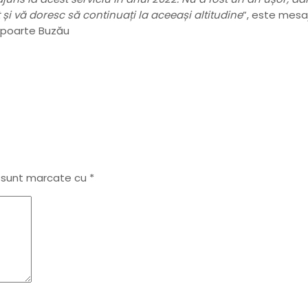
 și vă doresc să continuați la aceeași altitudine
”, este mesaj
șapoarte Buzău
i sunt marcate cu
*