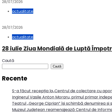
28/07/2026
actualitate
28/07/2026
actualitate
28 iulie Ziua Mondială de Luptă Împotr
Caută
Caută
Recente
S-a făcut recepția la,,Centrul de colectare cu apo
Inginerul Vasile Anton Moraru, primul primar indepe
Teatrul „George Ciprian” își schimbă denumirea și s
Muzeul Județean reamenajează Centrul de Informa