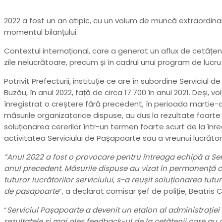
2022 a fost un an atipic, cu un volum de muncă extraordinar
momentul bilanțului.
Contextul internațional, care a generat un aflux de cetățen
zile nelucrătoare, precum și în cadrul unui program de lucru
Potrivit Prefecturii, instituție ce are în subordine Servici
Buzău, în anul 2022, față de circa 17.700 în anul 2021. Deș
înregistrat o creștere fără precedent, în perioada martie-o
măsurile organizatorice dispuse, au dus la rezultate foarte b
soluționarea cererilor într-un termen foarte scurt de la înregi
activitatea Serviciului de Pașapoarte sau a vreunui lucrăt
”Anul 2022 a fost o provocare pentru întreaga echipă a Ser
anul precedent. Măsurile dispuse au vizat în permanență creșt
tuturor lucrătorilor serviciului, s-a reușit soluționarea tutur
de pasapoarte
”, a declarat comisar șef de poliție, Beatri
”
Serviciul Pașapoarte a devenit un etalon al administrației 
rezultatele și mai ales feedback-ul de la cetățenii care au 