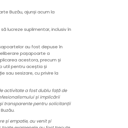
arte Buzău, ajunși acum la
ă lucreze suplimentar, inclusiv în
pașapoartelor au fost depuse în
i eliberare pașapoarte a
mplicarea acestora, precum și
 util pentru aceștia și
ie sau sesizare, cu privire la
 activitate a fost dublu față de
ofesionalismului și implicării
 și transparente pentru solicitanții
 Buzău.
e și empatie, au venit și
ar toate examenele au fost trecute