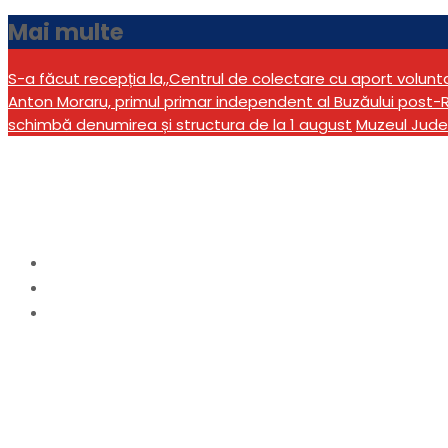
Mai multe
S-a făcut recepția la,,Centrul de colectare cu aport volun
Anton Moraru, primul primar independent al Buzăului post-R
schimbă denumirea și structura de la 1 august
Muzeul Jude
Creștere fără precede
Home
actualitate
Creștere fără precedent a solicitărilor de pașapo