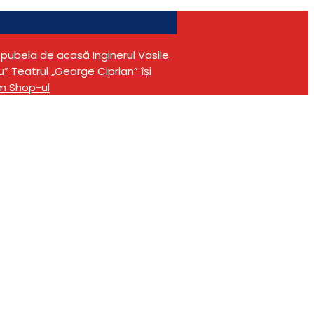
în pubela de acasă
Inginerul Vasile
u”
Teatrul „George Ciprian” își
m Shop-ul
pașapoarte