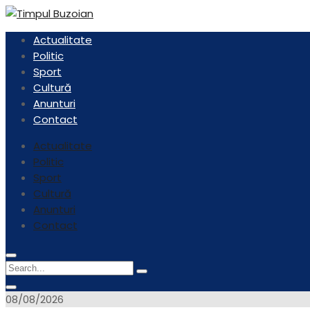
Skip
to
Stiri, noutati, evenimente din Buzau
Actualitate
content
Timpul Buzoian
Politic
Sport
Cultură
Anunturi
Contact
Actualitate
Politic
Sport
Cultură
Anunturi
Contact
Menu
Circular
Search
Icon
focus
Search
Circular
for:
focus
08/08/2026