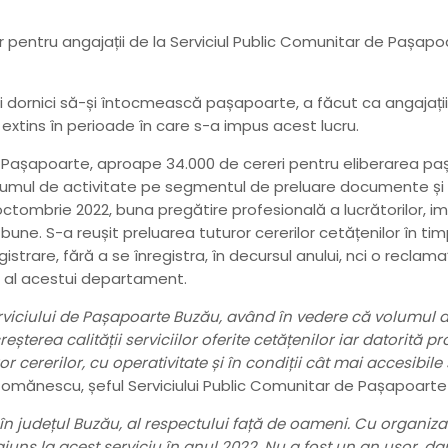
 pentru angajații de la Serviciul Public Comunitar de Pașapo
i dornici să-și întocmească pașapoarte, a făcut ca angajații s
 extins în perioade în care s-a impus acest lucru.
ul de Pașapoarte, aproape 34.000 de cereri pentru eliberarea 
i, volumul de activitate pe segmentul de preluare documente ș
ctombrie 2022, buna pregătire profesională a lucrătorilor, i
une. S-a reușit preluarea tuturor cererilor cetățenilor în timp
strare, fără a se înregistra, în decursul anului, nci o reclamaț
or al acestui departament.
viciului de Pașapoarte Buzău, având în vedere că volumul de
erea calității serviciilor oferite cetățenilor iar datorită pr
or cererilor, cu operativitate și în condiții cât mai accesibile
s Comănescu, șeful Serviciului Public Comunitar de Pașapoarte
în județul Buzău, al respectului față de oameni. Cu organizar
ajuns la acest serviciu în anul 2022. Nu a fost un an ușor, d