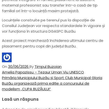
maternal profesionist sau transfer într-o casă de tip
familial ori într-o locuință maxim protejată.
Locuințele construite pe terenul pus la dispoziție de
Consiliul Județean vor respecta standardele în vigoare și
vor funcționa în structura DGASPC Buzău.
Acest proiect marchează închiderea ultimului centru de
plasament pentru copii din județul Buzău.
On
30/06/2026
By
Timpul Buzoian
Navigare
Previous
Amelia Papazissu – Tezaur Uman Viu UNESCO
Post
Next
Primăria Municipiului Buzău și Sport Club Municipal Gloria
în
Post
Buzău organizează prima ediție a concursului de
articole
modelism „CUPA BUZĂULUI”
Lasă un răspuns