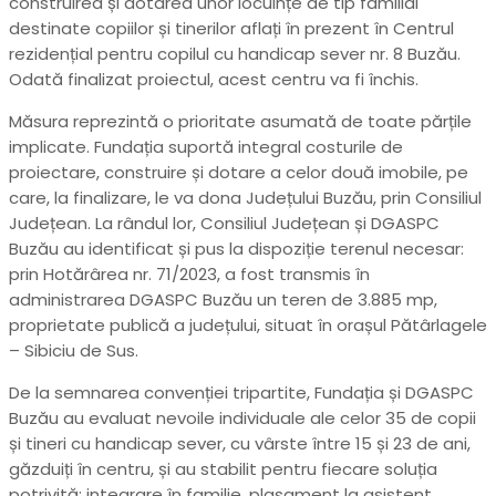
construirea și dotarea unor locuințe de tip familial
destinate copiilor și tinerilor aflați în prezent în Centrul
rezidențial pentru copilul cu handicap sever nr. 8 Buzău.
Odată finalizat proiectul, acest centru va fi închis.
Măsura reprezintă o prioritate asumată de toate părțile
implicate. Fundația suportă integral costurile de
proiectare, construire și dotare a celor două imobile, pe
care, la finalizare, le va dona Județului Buzău, prin Consiliul
Județean. La rândul lor, Consiliul Județean și DGASPC
Buzău au identificat și pus la dispoziție terenul necesar:
prin Hotărârea nr. 71/2023, a fost transmis în
administrarea DGASPC Buzău un teren de 3.885 mp,
proprietate publică a județului, situat în orașul Pătârlagele
– Sibiciu de Sus.
De la semnarea convenției tripartite, Fundația și DGASPC
Buzău au evaluat nevoile individuale ale celor 35 de copii
și tineri cu handicap sever, cu vârste între 15 și 23 de ani,
găzduiți în centru, și au stabilit pentru fiecare soluția
potrivită: integrare în familie, plasament la asistent