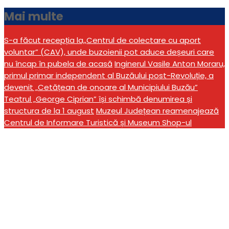
Mai multe
S-a făcut recepția la,,Centrul de colectare cu aport
voluntar” (CAV), unde buzoienii pot aduce deșeuri care
nu încap în pubela de acasă
Inginerul Vasile Anton Moraru,
primul primar independent al Buzăului post-Revoluție, a
devenit „Cetățean de onoare al Municipiului Buzău”
Teatrul „George Ciprian” își schimbă denumirea și
structura de la 1 august
Muzeul Județean reamenajează
Centrul de Informare Turistică și Museum Shop-ul
Locuințe de tip familial
destinate copiilor și
tinerilor, construite și
dotate printr-o asociere