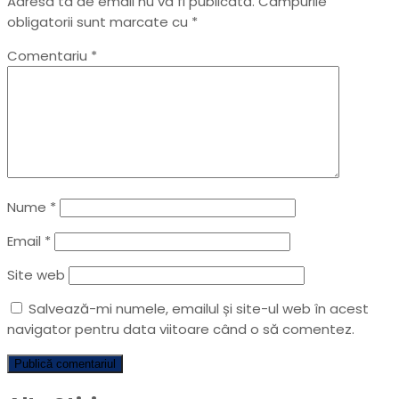
Adresa ta de email nu va fi publicată.
Câmpurile
obligatorii sunt marcate cu
*
Comentariu
*
Nume
*
Email
*
Site web
Salvează-mi numele, emailul și site-ul web în acest
navigator pentru data viitoare când o să comentez.