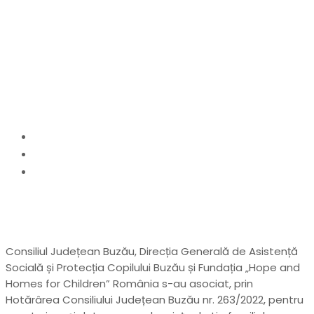
între CJ Buzău și Fundația
„Hope and Homes for
Children”
Home
actualitate
Locuințe de tip familial destinate copiilor și
tinerilor, construite și dotate printr-o asociere
între CJ Buzău și Fundația „Hope and Homes for
Children”
Consiliul Județean Buzău, Direcția Generală de Asistență
Socială și Protecția Copilului Buzău și Fundația „Hope and
Homes for Children” România s-au asociat, prin
Hotărârea Consiliului Județean Buzău nr. 263/2022, pentru