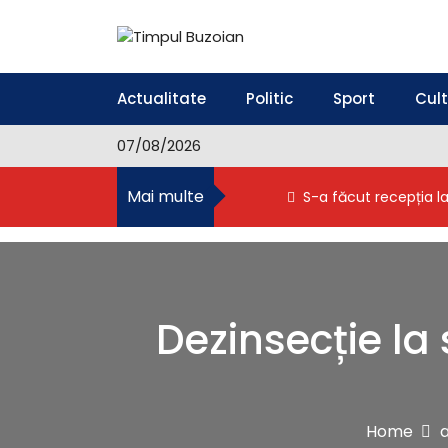
S
k
i
Timpul Buzoian
Stiri, noutati, evenimente din Buzau
p
t
Actualitate
Politic
Sport
Cul
o
c
07/08/2026
o
n
Mai multe
S-a făcut recepția l
t
e
n
t
Dezinsecție la
Home
a