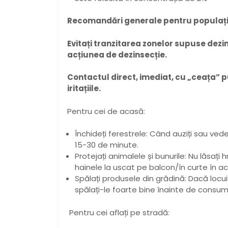
Recomandări generale pentru populați
Evitați tranzitarea zonelor supuse dezin
acțiunea de dezinsecție.
Contactul direct, imediat, cu „ceața” p
iritațiile.
Pentru cei de acasă:
Închideți ferestrele: Când auziți sau vede
15-30 de minute.
Protejați animalele și bunurile: Nu lăsați
hainele la uscat pe balcon/în curte în ac
Spălați produsele din grădină: Dacă locuiț
spălați-le foarte bine înainte de consum
Pentru cei aflați pe stradă: