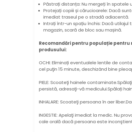
Păstrați distanța: Nu mergeți în spatele ut
Protejați copiii și cărucioarele: Dacă sun
imediat traseul pe o stradă adiacentă.
Intrați într-un spațiu închis: Dacă utilaj
magazin, scară de bloc sau mașină.
Recomandări pentru populație pentru m
produsului:
OCHI: Eliminați eventualele lentile de con
cel puţin 15 minute, deschizând bine pleo
PIELE: Scoateţi hainele contaminate.Spălaţ
persistă, adresaţi-vă medicului.Spălați hai
INHALARE: Scoateţi persoana în aer liber.Da
INGESTIE: Apelaţi imediat la medic. Nu prov
cale orală dacă persoana este inconştientă