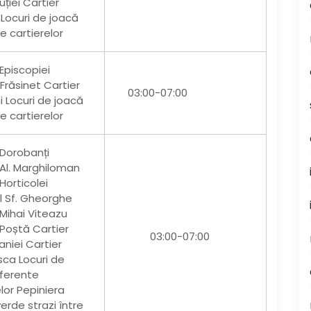
ției Cartier
 Locuri de joacă
e cartierelor
 Episcopiei
 Frăsinet Cartier
03:00-07:00
i Locuri de joacă
e cartierelor
 Dorobanți
 Al. Marghiloman
Horticolei
ul Sf. Gheorghe
 Mihai Viteazu
 Poștă Cartier
03:00-07:00
aniei Cartier
sca Locuri de
ferente
elor Pepiniera
erde strazi între