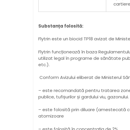
cartiere
Substanța folosită:
Flytrin este un biocid TP18 avizat de Minist
Flytrin funcționează în baza Regulamentului
utilizat legal în programe de sănătate pub
etc.).
Conform Avizului eliberat de Ministerul Săn
– este recomandată pentru tratarea zonelor
publice, tufișurilor și gardului viu, gazonului.
– este folosită prin diluare (amestecată c
atomizoare
– este folosită în concentrația de 2%