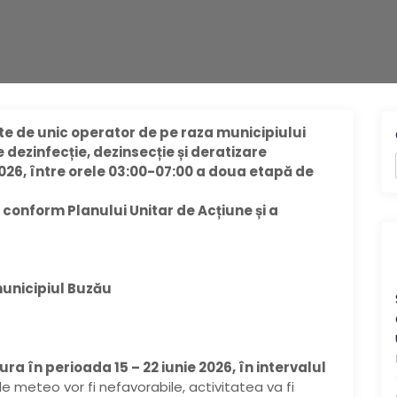
ate de unic operator de pe raza municipiului
dezinfecție, dezinsecție și deratizare
2026
, între orele 03:00-07:00 a doua etapă de
conform Planului Unitar de Acțiune și a
municipiul Buzău
ura în perioada 15 – 22 iunie 2026, în intervalul
ile meteo vor fi nefavorabile, activitatea va fi