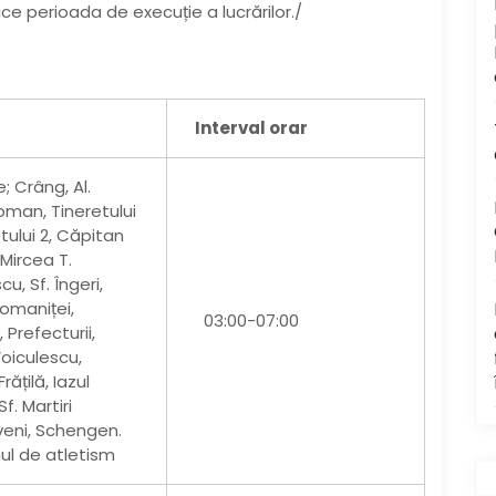
e perioada de execuție a lucrărilor./
Interval orar
e; Crâng, Al.
oman, Tineretului
etului 2, Căpitan
 Mircea T.
u, Sf. Îngeri,
omaniței,
03:00-07:00
 Prefecturii,
Voiculescu,
rățilă, Iazul
Sf. Martiri
eni, Schengen.
ul de atletism