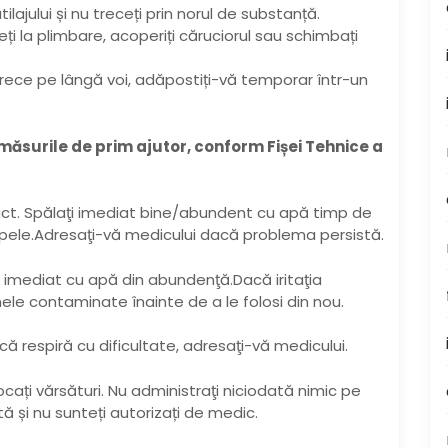
ilajului și nu treceți prin norul de substanță.
teți la plimbare, acoperiți căruciorul sau schimbați
ul trece pe lângă voi, adăpostiți-vă temporar într-un
ăsurile de prim ajutor, conform Fișei Tehnice a
tact. Spălaţi imediat bine/abundent cu apă timp de
apele.Adresaţi-vă medicului dacă problema persistă.
i imediat cu apă din abundenţă.Dacă iritaţia
nele contaminate înainte de a le folosi din nou.
că respiră cu dificultate, adresaţi-vă medicului.
ocați vărsături. Nu administraţi niciodată nimic pe
 și nu sunteți autorizați de medic.