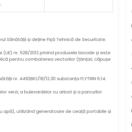
.
erul Sănătății și deține Fișă Tehnică de Securitate.
 (UE) nr. 528/2012 privind produsele biocide și este
lică pentru combaterea vectorilor (țânțari, căpușe
ătății nr. 4492BIO/18/12.30 substanța FLYTRIN 6.14:
 verzi, a bulevardelor cu arbori și a parcurilor
u apă), utilizând generatoare de ceață portabile și