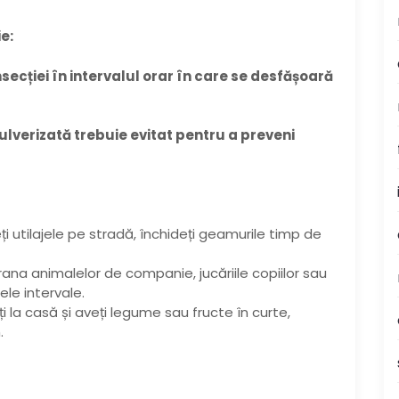
e:
secției în intervalul orar în care se desfășoară
ulverizată trebuie evitat pentru a preveni
ți utilajele pe stradă, închideți geamurile timp de
 hrana animalelor de companie, jucăriile copiilor sau
ele intervale.
i la casă și aveți legume sau fructe în curte,
.