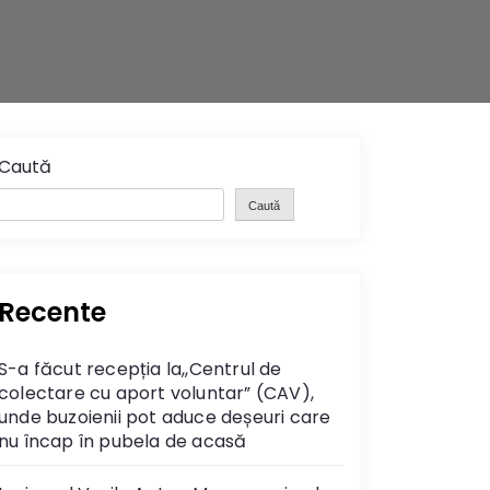
Caută
Caută
Recente
S-a făcut recepția la,,Centrul de
colectare cu aport voluntar” (CAV),
unde buzoienii pot aduce deșeuri care
nu încap în pubela de acasă