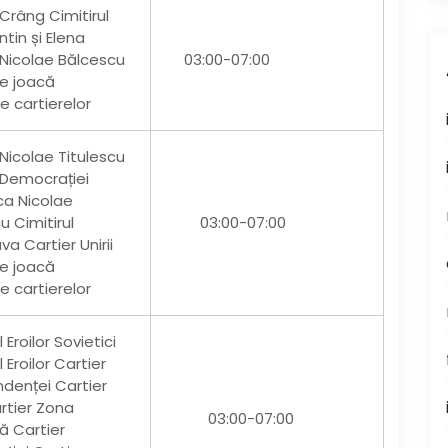
 Crâng Cimitirul
tin și Elena
 Nicolae Bălcescu
03:00-07:00
de joacă
e cartierelor
 Nicolae Titulescu
 Democrației
ica Nicolae
u Cimitirul
03:00-07:00
a Cartier Unirii
de joacă
e cartierelor
l Eroilor Sovietici
l Eroilor Cartier
denței Cartier
artier Zona
03:00-07:00
ă Cartier