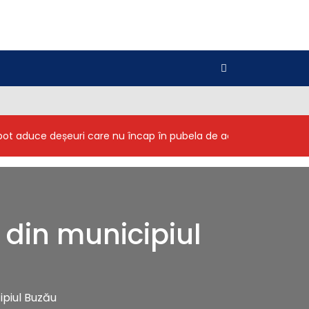
i pot aduce deșeuri care nu încap în pubela de acasă
Inginer
 din municipiul
ipiul Buzău