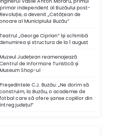
Inginerul Vasile Anton Moraru, primul
primar independent al Buzăului post-
Revoluție, a devenit „Cetățean de
onoare al Municipiului Buzău”
Teatrul „George Ciprian” își schimbă
denumirea și structura de la 1 august
Muzeul Județean reamenajează
Centrul de Informare Turistică și
Museum Shop-ul
Președintele C.J. Buzău: „Ne dorim să
construim, la Buzău, o academie de
fotbal care să ofere șanse copiilor din
întreg județul”