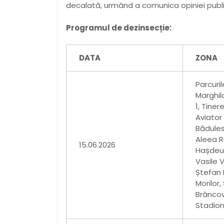
decalată, urmând a comunica opiniei public
Programul de dezinsecție:
DATA
ZONA
Parcuril
Marghil
1, Tiner
Aviator
Bădulesc
Aleea R
15.06.2026
Hașdeu,
Vasile 
Ștefan F
Morilor, 
Brâncov
Stadion