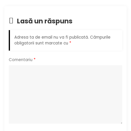
î
n
Lasă un răspuns
a
Adresa ta de email nu va fi publicată.
Câmpurile
r
obligatorii sunt marcate cu
*
t
Comentariu
*
i
c
o
l
e