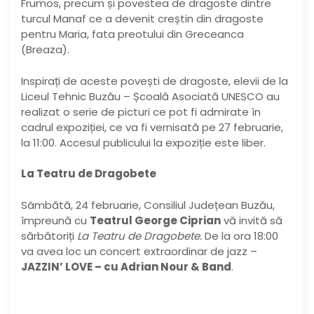
Frumos, precum și povestea de dragoste dintre
turcul Manaf ce a devenit creștin din dragoste
pentru Maria, fata preotului din Greceanca
(Breaza).
Inspirați de aceste povești de dragoste, elevii de la
Liceul Tehnic Buzău – Școală Asociată UNESCO au
realizat o serie de picturi ce pot fi admirate în
cadrul expoziției, ce va fi vernisată pe 27 februarie,
la 11:00. Accesul publicului la expoziție este liber.
La Teatru de Dragobete
Sâmbătă, 24 februarie, Consiliul Județean Buzău,
împreună cu
Teatrul George Ciprian
vă invită să
sărbătoriți
La Teatru de Dragobete.
De la ora 18:00
va avea loc un concert extraordinar de jazz –
JAZZIN’ LOVE – cu Adrian Nour & Band
.