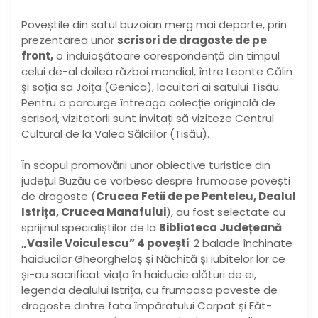
Poveștile din satul buzoian merg mai departe, prin
prezentarea unor
scrisori de dragoste de pe
front,
o înduioșătoare corespondență din timpul
celui de-al doilea război mondial, între Leonte Călin
și soția sa Joița (Genica), locuitori ai satului Tisău.
Pentru a parcurge întreaga colecție originală de
scrisori, vizitatorii sunt invitați să viziteze Centrul
Cultural de la Valea Sălciilor (Tisău).
În scopul promovării unor obiective turistice din
județul Buzău ce vorbesc despre frumoase povești
de dragoste (
Crucea Fetii de pe Penteleu, Dealul
Istrița, Crucea Manafului
), au fost selectate cu
sprijinul specialiștilor de la
Biblioteca Județeană
„Vasile Voiculescu” 4 povești
: 2 balade închinate
haiducilor Gheorghelaș și Năchită și iubitelor lor ce
și-au sacrificat viața în haiducie alături de ei,
legenda dealului Istrița, cu frumoasa poveste de
dragoste dintre fata împăratului Carpat și Făt-