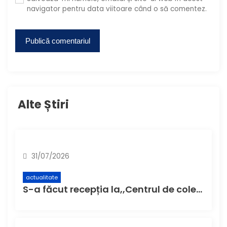
navigator pentru data viitoare când o să comentez.
Alte Știri
31/07/2026
actualitate
S-a făcut recepția la,,Centrul de colectare cu aport voluntar” (CAV), unde buzoienii pot aduce deșeuri care nu încap în pubela de acasă