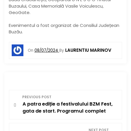
Buzaului, Casa Memorială Vasile Voiculescu,
GeoGate.
Evenimentul a fost organizat de Consiliul Județean
Buzău.
LAURENTIU MARINOV
On
08/07/2024
By
N
PREVIOUS POST
A patra ediție a festivalului BZM Fest,
a
gata de start. Programul complet
v
NEXT POST