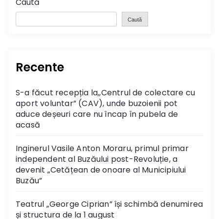
Caută
Caută
Recente
S-a făcut recepția la,,Centrul de colectare cu
aport voluntar” (CAV), unde buzoienii pot
aduce deșeuri care nu încap în pubela de
acasă
Inginerul Vasile Anton Moraru, primul primar
independent al Buzăului post-Revoluție, a
devenit „Cetățean de onoare al Municipiului
Buzău”
Teatrul „George Ciprian” își schimbă denumirea
și structura de la 1 august