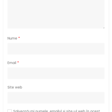
c
o
l
e
Nume
*
Email
*
Site web
Salvează-mi numele, emailul și site-ul web în acest