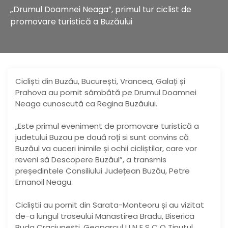
„Drumul Doamnei Neaga”, primul tur ciclist de
promovare turistică a Buzăului
Cicliști din Buzău, București, Vrancea, Galați și
Prahova au pornit sâmbătă pe Drumul Doamnei
Neaga cunoscută ca Regina Buzăului.
„Este primul eveniment de promovare turistică a
judetului Buzau pe două roți si sunt convins că
Buzăul va cuceri inimile și ochii cicliștilor, care vor
reveni să Descopere Buzăul”, a transmis
președintele Consiliului Județean Buzău, Petre
Emanoil Neagu.
Cicliștii au pornit din Sarata-Monteoru și au vizitat
de-a lungul traseului Manastirea Bradu, Biserica
Buda Craciunești, Geoparcul U N E S C O Tinutul