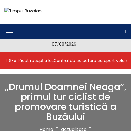
S
k
i
Timpul Buzoian
Stiri, noutati, evenimente din Buzau
p
t
o
M
c
07/08/2026
e
o
n
n
S-a făcut recepția la,,Centrul de colectare cu aport volunt
t
u
e
I
n
t
c
„Drumul Doamnei Neaga”,
o
primul tur ciclist de
n
promovare turistică a
Buzăului
Home
actualitate