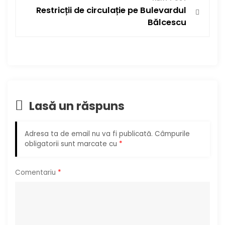
i
Restricții de circulație pe Bulevardul
g
Bălcescu
a
r
e
Lasă un răspuns
î
n
Adresa ta de email nu va fi publicată.
Câmpurile
obligatorii sunt marcate cu
*
a
r
Comentariu
*
t
i