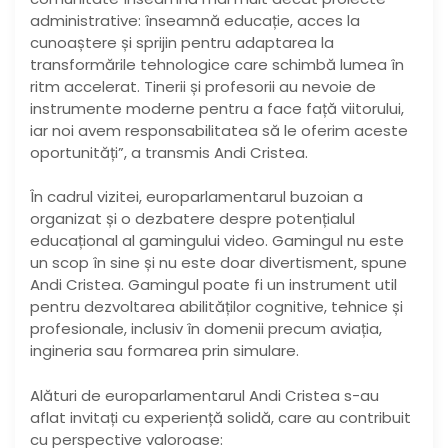
administrative: înseamnă educație, acces la
cunoaștere și sprijin pentru adaptarea la
transformările tehnologice care schimbă lumea în
ritm accelerat. Tinerii și profesorii au nevoie de
instrumente moderne pentru a face față viitorului,
iar noi avem responsabilitatea să le oferim aceste
oportunități”, a transmis Andi Cristea.
În cadrul vizitei, europarlamentarul buzoian a
organizat și o dezbatere despre potențialul
educațional al gamingului video. Gamingul nu este
un scop în sine și nu este doar divertisment, spune
Andi Cristea. Gamingul poate fi un instrument util
pentru dezvoltarea abilităților cognitive, tehnice și
profesionale, inclusiv în domenii precum aviația,
ingineria sau formarea prin simulare.
Alături de europarlamentarul Andi Cristea s-au
aflat invitați cu experiență solidă, care au contribuit
cu perspective valoroase: