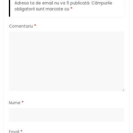
Adresa ta de email nu va fi publicată.
Câmpurile
r
obligatorii sunt marcate cu
*
t
Comentariu
*
i
c
o
l
e
Nume
*
Email
*