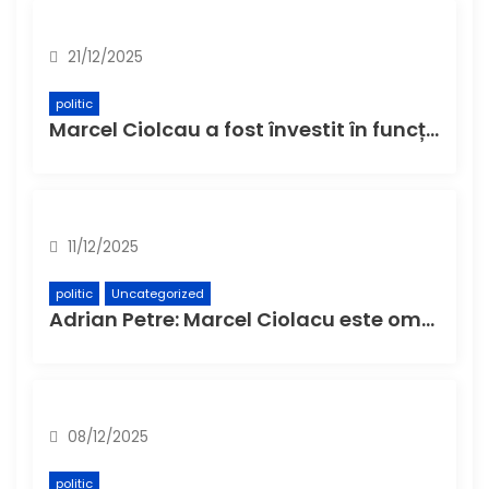
21/12/2025
politic
Marcel Ciolcau a fost învestit în funcția de președinte al Consiliului Județean Buzău
11/12/2025
politic
Uncategorized
Adrian Petre: Marcel Ciolacu este omul potrivit să asigure continuitatea la Consiliul Județean
08/12/2025
politic