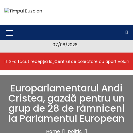
S
k
i
Timpul Buzoian
Stiri, noutati, evenimente din Buzau
p
t
o
M
c
07/08/2026
e
o
n
n
S-a făcut recepția la,,Centrul de colectare cu aport volunt
t
u
e
I
n
t
c
Europarlamentarul Andi
o
Cristea, gazdă pentru un
n
grup de 28 de râmniceni
la Parlamentul European
Home
politic