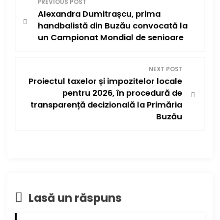
PREVIOUS POST
Alexandra Dumitrașcu, prima
a
handbalistă din Buzău convocată la
v
un Campionat Mondial de senioare
i
NEXT POST
g
Proiectul taxelor și impozitelor locale
pentru 2026, în procedură de
a
transparență decizională la Primăria
Buzău
r
e
î
n
Lasă un răspuns
a