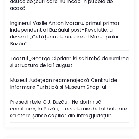
aduce deșeuri care nu încap în pubela de
acasă
Inginerul Vasile Anton Moraru, primul primar
independent al Buzăului post-Revoluție, a
devenit „Cetățean de onoare al Municipiului
Buzău”
Teatrul „George Ciprian” își schimbă denumirea
și structura de la 1 august
Muzeul Județean reamenajează Centrul de
Informare Turistică și Museum Shop-ul
Președintele C.J. Buzău: „Ne dorim să
construim, la Buzău, o academie de fotbal care
să ofere șanse copiilor din întreg județul”