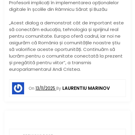
Profesorii implicați în implementarea opționalelor
digitale în școlile din Râmnicu Sărat și Buzău
„Acest dialog a demonstrat cât de important este
să conectăm educația, tehnologia și sprijinul real
pentru comunitate. Europa oferă cadrul, iar noi ne
asigurăm că România și comunitățile noastre știu
să valorifice aceste oportunități. Continuăm să
lucrăm pentru o comunitate conectată la prezent
și pregătită pentru viitor”, a transmis
europarlamentarul Andi Cristea.
LAURENTIU MARINOV
On
13/11/2025
By
N