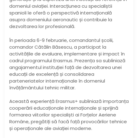
domeniul aviației. Interacțiunea cu specialiștii
spanioli le oferă o perspectivă internațională
asupra domeniului aeronautic și contribuie la
dezvoltarea lor profesională.
În perioada 6-9 februarie, comandantul școlii,
comandor Cătălin Băsescu, a participat la
activitățile de evaluare, implementare și impact în
cadrul programului Erasmus. Prezența sa subliniază
angajamentul instituției față de dezvoltarea unei
educații de excelență și consolidarea
parteneriatelor internaționale în domeniul
învățământului tehnic militar.
Această experiență Erasmus+ subliniază importanța
cooperării educaționale internaționale și sprijină
formarea viitorilor specialiști ai Forțelor Aeriene
Române, pregătiți să facă față provocărilor tehnice
și operaționale ale aviației moderne.