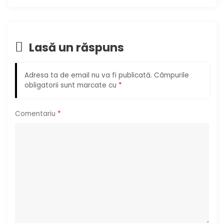
e
î
Lasă un răspuns
n
Adresa ta de email nu va fi publicată.
Câmpurile
a
obligatorii sunt marcate cu
*
r
Comentariu
*
t
i
c
o
l