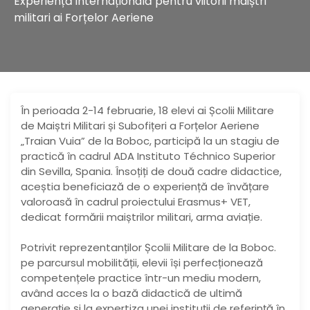
Experiență internațională pentru viitorii maiștri
militari ai Forțelor Aeriene
În perioada 2-14 februarie, 18 elevi ai Școlii Militare
de Maiștri Militari și Subofițeri a Forțelor Aeriene
„Traian Vuia” de la Boboc, participă la un stagiu de
practică în cadrul ADA Instituto Téchnico Superior
din Sevilla, Spania. Însoțiți de două cadre didactice,
aceștia beneficiază de o experiență de învățare
valoroasă în cadrul proiectului Erasmus+ VET,
dedicat formării maiștrilor militari, arma aviație.
Potrivit reprezentanților Școlii Militare de la Boboc.
pe parcursul mobilității, elevii își perfecționează
competențele practice într-un mediu modern,
având acces la o bază didactică de ultimă
generație și la expertiza unei instituții de referință în