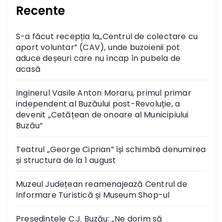
Recente
S-a făcut recepția la,,Centrul de colectare cu
aport voluntar” (CAV), unde buzoienii pot
aduce deșeuri care nu încap în pubela de
acasă
Inginerul Vasile Anton Moraru, primul primar
independent al Buzăului post-Revoluție, a
devenit „Cetățean de onoare al Municipiului
Buzău”
Teatrul „George Ciprian” își schimbă denumirea
și structura de la 1 august
Muzeul Județean reamenajează Centrul de
Informare Turistică și Museum Shop-ul
Președintele C.J. Buzău: „Ne dorim să