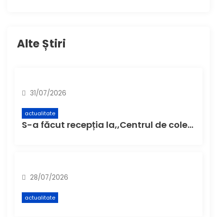
Alte Știri
31/07/2026
actualitate
S-a făcut recepția la,,Centrul de colectare cu aport voluntar” (CAV), unde buzoienii pot aduce deșeuri care nu încap în pubela de acasă
28/07/2026
actualitate