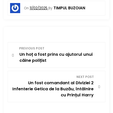
TIMPUL BUZOIAN
On
11/02/2025
By
N
PREVIOUS POST
Un hoț a fost prins cu ajutorul unui
a
câine polițist
v
i
NEXT POST
Un fost comandant al Diviziei 2
g
Infenterie Getica de la Buzău, întâlnire
cu Prințul Harry
a
r