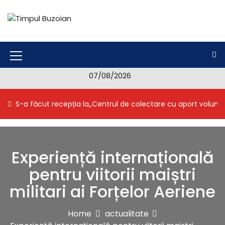
S
k
i
Timpul Buzoian
Stiri, noutati, evenimente din Buzau
p
t
o
M
c
07/08/2026
e
o
n
n
S-a făcut recepția la,,Centrul de colectare cu aport volunt
t
u
e
I
n
t
c
Experiență internațională
o
pentru viitorii maiștri
n
militari ai Forțelor Aeriene
Home
actualitate