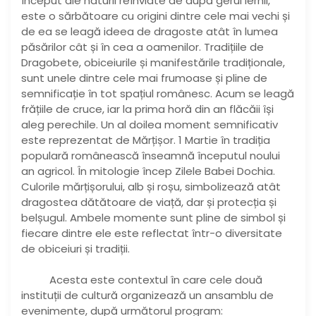
început ale naturii reînviate de după gerul iernii,
este o sărbătoare cu origini dintre cele mai vechi și
de ea se leagă ideea de dragoste atât în lumea
păsărilor cât și în cea a oamenilor. Tradițiile de
Dragobete, obiceiurile și manifestările tradiționale,
sunt unele dintre cele mai frumoase și pline de
semnificație în tot spațiul românesc. Acum se leagă
frățiile de cruce, iar la prima horă din an flăcăii își
aleg perechile. Un al doilea moment semnificativ
este reprezentat de Mărțișor. 1 Martie în tradiția
populară românească înseamnă începutul noului
an agricol. În mitologie încep Zilele Babei Dochia.
Culorile mărțișorului, alb și roșu, simbolizează atât
dragostea dătătoare de viață, dar și protecția și
belșugul. Ambele momente sunt pline de simbol și
fiecare dintre ele este reflectat într-o diversitate
de obiceiuri și tradiții.
Acesta este contextul în care cele două
instituții de cultură organizează un ansamblu de
evenimente, după următorul program: