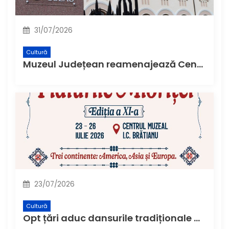
31/07/2026
Cultură
Muzeul Județean reamenajează Centrul de Informare Turistică și Museum Shop-ul
23/07/2026
Cultură
Opt țări aduc dansurile tradiționale ale lumii la Buzău, la cea de-a XI-a ediție a Festivalului Internațional de Folclor „Plaiurile Mioriței”