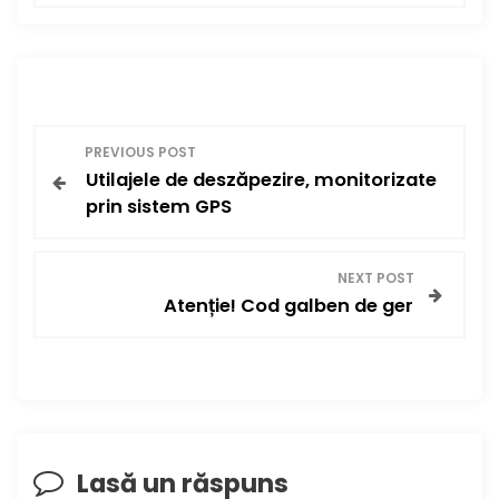
N
PREVIOUS POST
Utilajele de deszăpezire, monitorizate
a
prin sistem GPS
v
i
NEXT POST
Atenție! Cod galben de ger
g
a
r
e
Lasă un răspuns