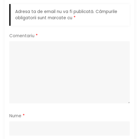
î
Adresa ta de email nu va fi publicată.
Câmpurile
obligatorii sunt marcate cu
*
n
a
Comentariu
*
r
t
i
c
o
l
Nume
*
e