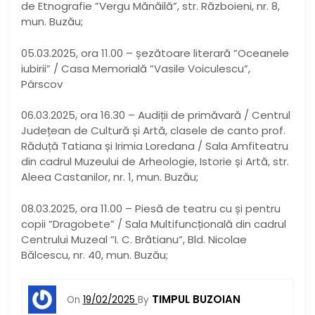
de Etnografie ”Vergu Mănăilă”, str. Războieni, nr. 8,
mun. Buzău;
05.03.2025, ora 11.00 – șezătoare literară ”Oceanele
iubirii” / Casa Memorială ”Vasile Voiculescu”,
Pârscov
06.03.2025, ora 16.30 – Audiții de primăvară / Centrul
Județean de Cultură și Artă, clasele de canto prof.
Răduță Tatiana și Irimia Loredana / Sala Amfiteatru
din cadrul Muzeului de Arheologie, Istorie și Artă, str.
Aleea Castanilor, nr. 1, mun. Buzău;
08.03.2025, ora 11.00 – Piesă de teatru cu și pentru
copii ”Dragobete” / Sala Multifuncțională din cadrul
Centrului Muzeal ”I. C. Brătianu”, Bld. Nicolae
Bălcescu, nr. 40, mun. Buzău;
TIMPUL BUZOIAN
On
19/02/2025
By