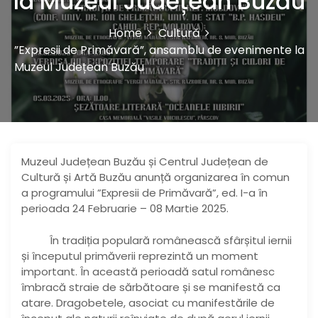
la Muzeul Județean Buzău
Home
Cultură
”Expresii de Primăvară”, ansamblu de evenimente la
Muzeul Județean Buzău
Muzeul Județean Buzău și Centrul Județean de
Cultură și Artă Buzău anunță organizarea în comun
a programului ”Expresii de Primăvară”, ed. I-a în
perioada 24 Februarie – 08 Martie 2025.
În tradiția populară românească sfârșitul iernii
și începutul primăverii reprezintă un moment
important. În această perioadă satul românesc
îmbracă straie de sărbătoare și se manifestă ca
atare. Dragobetele, asociat cu manifestările de