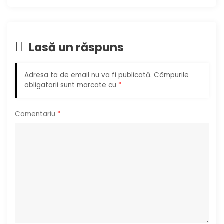
e
î
Lasă un răspuns
n
Adresa ta de email nu va fi publicată.
Câmpurile
a
obligatorii sunt marcate cu
*
r
Comentariu
*
t
i
c
o
l