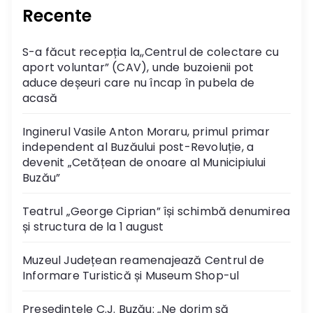
Recente
S-a făcut recepția la,,Centrul de colectare cu
aport voluntar” (CAV), unde buzoienii pot
aduce deșeuri care nu încap în pubela de
acasă
Inginerul Vasile Anton Moraru, primul primar
independent al Buzăului post-Revoluție, a
devenit „Cetățean de onoare al Municipiului
Buzău”
Teatrul „George Ciprian” își schimbă denumirea
și structura de la 1 august
Muzeul Județean reamenajează Centrul de
Informare Turistică și Museum Shop-ul
Președintele C.J. Buzău: „Ne dorim să