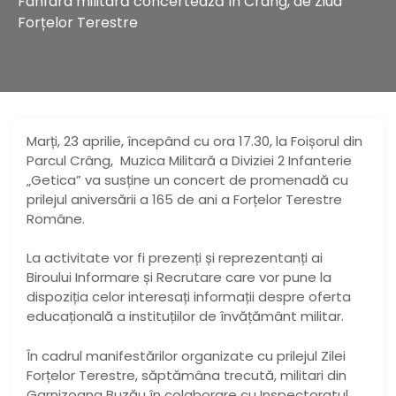
Fanfara militară concertează în Crâng, de Ziua
Forțelor Terestre
Marți, 23 aprilie, începând cu ora 17.30, la Foișorul din
Parcul Crâng, Muzica Militară a Diviziei 2 Infanterie
„Getica” va susține un concert de promenadă cu
prilejul aniversării a 165 de ani a Forțelor Terestre
Române.
La activitate vor fi prezenți și reprezentanți ai
Biroului Informare și Recrutare care vor pune la
dispoziția celor interesați informații despre oferta
educațională a instituțiilor de învățământ militar.
În cadrul manifestărilor organizate cu prilejul Zilei
Forțelor Terestre, săptămâna trecută, militari din
Garnizoana Buzău în colaborare cu Inspectoratul