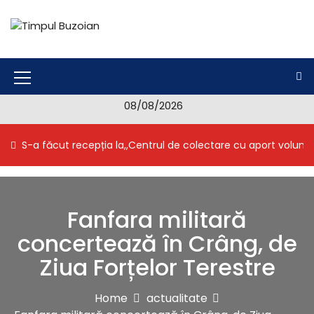
S
k
i
Timpul Buzoian
Stiri, noutati, evenimente din Buzau
p
t
o
M
c
08/08/2026
e
o
n
n
S-a făcut recepția la,,Centrul de colectare cu aport volunt
t
u
e
I
n
t
c
Fanfara militară
o
concertează în Crâng, de
n
Ziua Forțelor Terestre
Home
actualitate