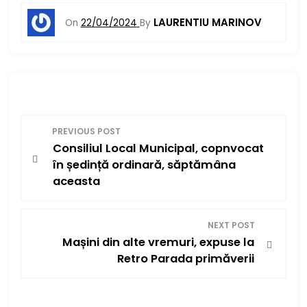
LAURENTIU MARINOV
On
22/04/2024
By
N
PREVIOUS POST
Consiliul Local Municipal, copnvocat
a
în ședință ordinară, săptămâna
v
aceasta
i
NEXT POST
g
Mașini din alte vremuri, expuse la
Retro Parada primăverii
a
r