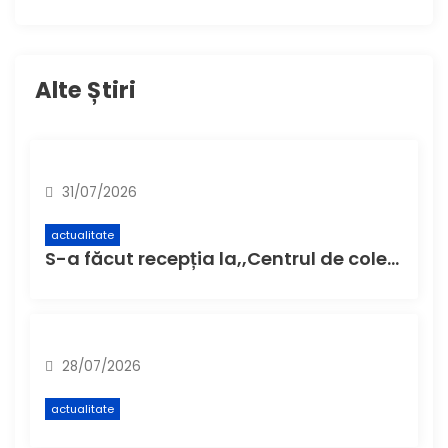
Alte Știri
31/07/2026
actualitate
S-a făcut recepția la,,Centrul de colectare cu aport voluntar” (CAV), unde buzoienii pot aduce deșeuri care nu încap în pubela de acasă
28/07/2026
actualitate