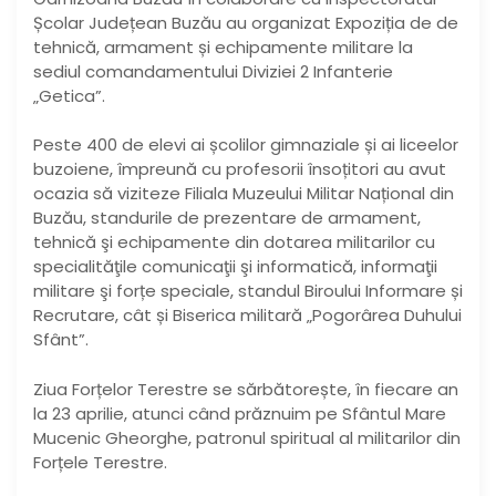
Școlar Județean Buzău au organizat Expoziția de de
tehnică, armament și echipamente militare la
sediul comandamentului Diviziei 2 Infanterie
„Getica”.
Peste 400 de elevi ai școlilor gimnaziale și ai liceelor
buzoiene, împreună cu profesorii însoțitori au avut
ocazia să viziteze Filiala Muzeului Militar Național din
Buzău, standurile de prezentare de armament,
tehnică şi echipamente din dotarea militarilor cu
specialităţile comunicaţii şi informatică, informaţii
militare şi forțe speciale, standul Biroului Informare și
Recrutare, cât și Biserica militară „Pogorârea Duhului
Sfânt”.
Ziua Forțelor Terestre se sărbătorește, în fiecare an
la 23 aprilie, atunci când prăznuim pe Sfântul Mare
Mucenic Gheorghe, patronul spiritual al militarilor din
Forțele Terestre.