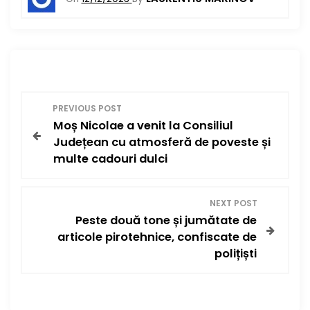
N
PREVIOUS POST
Moș Nicolae a venit la Consiliul
a
Județean cu atmosferă de poveste și
v
multe cadouri dulci
i
NEXT POST
g
Peste două tone și jumătate de
articole pirotehnice, confiscate de
a
polițiști
r