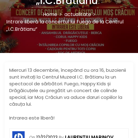
„I.C.Brătianu”
Home
actualitate
Intrare liberă la concertul lui Fuego de la Centrul
„I.C.Brătianu”
Miercuri 13 decembrie, începând cu ora 16, buzoienii
sunt invitați la Centrul Muzeal I.C. Brătianu la un
spectacol de sărbători. Fuego, Happy Kids și
Drăgăicuțele au pregătit un concert de colinde
special, iar Moș Crăciun va aduce daruri copiilor la
căsuța lui.
Intrarea este liberă!
LAURENTIU MARINOV
On
12/12/2023
By