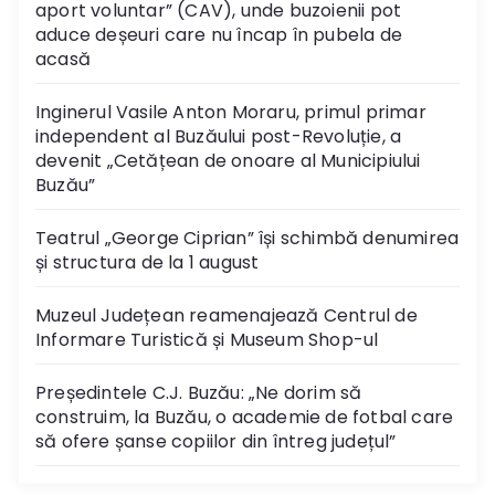
aport voluntar” (CAV), unde buzoienii pot
aduce deșeuri care nu încap în pubela de
acasă
Inginerul Vasile Anton Moraru, primul primar
independent al Buzăului post-Revoluție, a
devenit „Cetățean de onoare al Municipiului
Buzău”
Teatrul „George Ciprian” își schimbă denumirea
și structura de la 1 august
Muzeul Județean reamenajează Centrul de
Informare Turistică și Museum Shop-ul
Președintele C.J. Buzău: „Ne dorim să
construim, la Buzău, o academie de fotbal care
să ofere șanse copiilor din întreg județul”