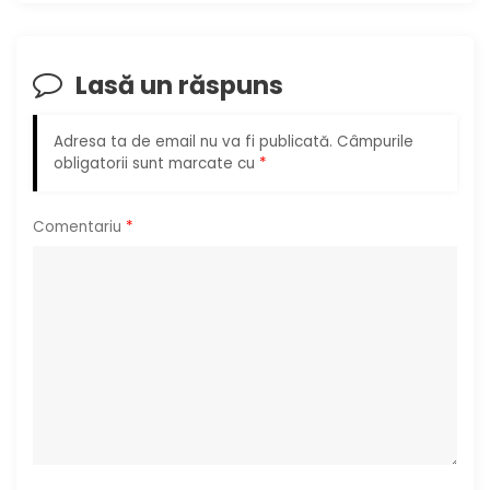
e
î
Lasă un răspuns
n
a
Adresa ta de email nu va fi publicată.
Câmpurile
obligatorii sunt marcate cu
*
r
Comentariu
*
t
i
c
o
l
e