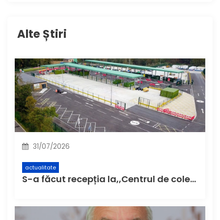
Alte Știri
31/07/2026
actualitate
S-a făcut recepția la,,Centrul de colectare cu aport voluntar” (CAV), unde buzoienii pot aduce deșeuri care nu încap în pubela de acasă