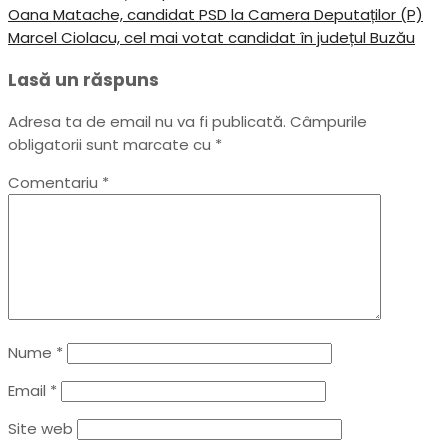
Navigare
Previous
Oana Matache, candidat PSD la Camera Deputaților (P)
Post
Next
Marcel Ciolacu, cel mai votat candidat în județul Buzău
în
Post
Lasă un răspuns
articole
Adresa ta de email nu va fi publicată.
Câmpurile
obligatorii sunt marcate cu
*
Comentariu
*
Nume
*
Email
*
Site web