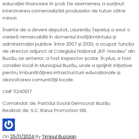
educației
financiare în școli. De asemenea, a susținut
interzicerea comercializării produselor de tutun către
minori.
Înainte de a deveni deputat, Laurențiu Țepeluș a avut o
carieră remarcabilă în domeniul învățământului și
administrației publice. Între 2007 și 2020, a ocupat funcția
de director adjunct al Colegiului Național „B.P. Hasdeu” din
Buzău, iar anterior, a fost inspector școlar. În plus, a fost
consilier local în Municipiul Buzău, unde a sprijinit inițiative
pentru îmbunătățirea infrastructurii educaționale și
dezvoltarea comunității locale.
CMF 11240017
Comandat de: Partidul Social Democrat Buzău
Realizat de: S.C. Rarux Promotion SRL
On
25/11/2024
By
Timpul Buzoian