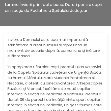
Lumina Învierii prin fapte bune. Daruri pentru copiii
din secția de Pediatrie a Spitalului Județean
Învierea Domnului este cea mai importantă
sărbătoare a creștinismului și reprezintă un
moment de bucurie deplină, comuniune și înălțare
sufletească.
În apropierea Sfintelor Paști, preotul Iulian Raicovici,
de la Capela Spitalului Județean de Urgență Buzău,
cu hramul Sfântului Mare Mucenic Pantelimon și
Nectarie, a oferit, cu binecuvântarea Arhiepiscopiei
Buzăului și Vrancei, încălțăminte nouă copiilor
internați în secția de Pediatrie a spitalului. Preotul a
donat 36 de perechi de încălțăminte sport copiilor
internați în secția de Pediatrie, un gest frumos care
aduce un strop de bucurie și confort celor mici în