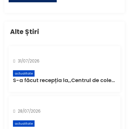
Alte Știri
31/07/2026
actualitate
S-a făcut recepția la,,Centrul de colectare cu aport voluntar” (CAV), unde buzoienii pot aduce deșeuri care nu încap în pubela de acasă
28/07/2026
actualitate