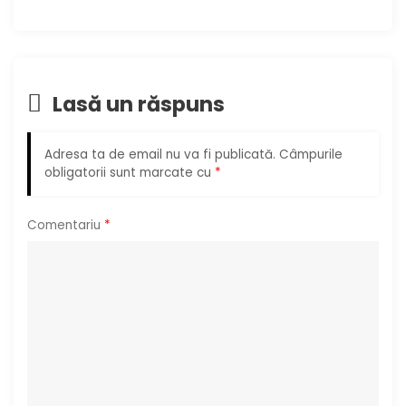
r
e
Lasă un răspuns
î
n
Adresa ta de email nu va fi publicată.
Câmpurile
obligatorii sunt marcate cu
*
a
r
Comentariu
*
t
i
c
o