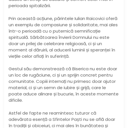
perioada spitalizării.
Prin această acțiune, părintele Iulian Raicovici oferă
un exemplu de compasiune și solidaritate, mai ales
într-o perioadă cu o puternică semnificație
spirituală. Sărbătoarea Învierii Domnului nu este
doar un prilej de celebrare religioasă, ci și un
moment al dăruirii, al aducerii luminii și speranței în
viețile celor aflați în suferință.
Gestul său demonstrează că Biserica nu este doar
un loc de rugăciune, ci și un sprijin concret pentru
comunitate. Copiii internați nu primesc doar ajutor
material, ci și un semn de iubire și grijă, care le
poate aduce alinare și bucurie, în aceste momente
dificile.
Astfel de fapte ne reamintesc tuturor că
adevărata esență a Sfintelor Paști nu se află doar
în tradiții și obiceiuri, ci mai ales în bunătatea și