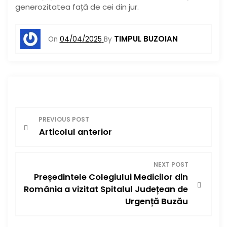
generozitatea față de cei din jur.
TIMPUL BUZOIAN
On
04/04/2025
By
N
PREVIOUS POST
Articolul anterior
a
v
NEXT POST
Președintele Colegiului Medicilor din
i
România a vizitat Spitalul Județean de
g
Urgență Buzău
a