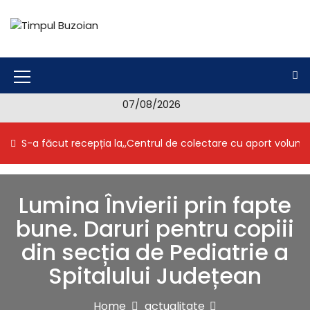
S
k
i
Timpul Buzoian
Stiri, noutati, evenimente din Buzau
p
t
o
M
c
07/08/2026
e
o
n
n
S-a făcut recepția la,,Centrul de colectare cu aport volunt
t
u
e
I
n
t
c
Lumina Învierii prin fapte
o
bune. Daruri pentru copiii
n
din secția de Pediatrie a
Spitalului Județean
Home
actualitate