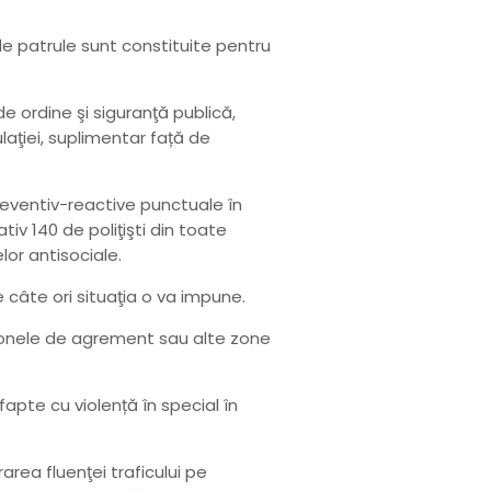
0 de patrule sunt constituite pentru
e ordine şi siguranţă publică,
ulaţiei, suplimentar față de
 preventiv-reactive punctuale în
tiv 140 de poliţişti din toate
lor antisociale.
e câte ori situaţia o va impune.
i zonele de agrement sau alte zone
 fapte cu violență în special în
area fluenţei traficului pe