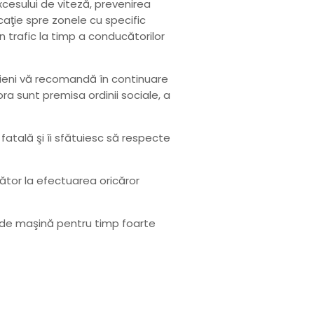
cesului de viteză, prevenirea
icaţie spre zonele cu specific
din trafic la timp a conducătorilor
uzoieni vă recomandă în continuare
tora sunt premisa ordinii sociale, a
fatală şi îi sfătuiesc să respecte
ător la efectuarea oricăror
ţi de maşină pentru timp foarte