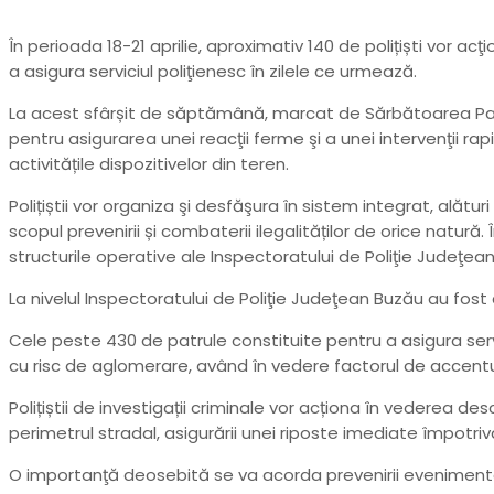
În perioada 18-21 aprilie, aproximativ 140 de polițiști vor ac
a asigura serviciul poliţienesc în zilele ce urmează.
La acest sfârșit de săptămână, marcat de Sărbătoarea Pascală
pentru asigurarea unei reacţii ferme şi a unei intervenţii rapi
activitățile dispozitivelor din teren.
Polițiștii vor organiza şi desfăşura în sistem integrat, alătur
scopul prevenirii și combaterii ilegalităților de orice natură.
structurile operative ale Inspectoratului de Poliţie Judeţean
La nivelul Inspectoratului de Poliţie Judeţean Buzău au fost 
Cele peste 430 de patrule constituite pentru a asigura serv
cu risc de aglomerare, având în vedere factorul de accentu
Polițiștii de investigații criminale vor acționa în vederea de
perimetrul stradal, asigurării unei riposte imediate împotri
O importanţă deosebită se va acorda prevenirii evenimentelor 