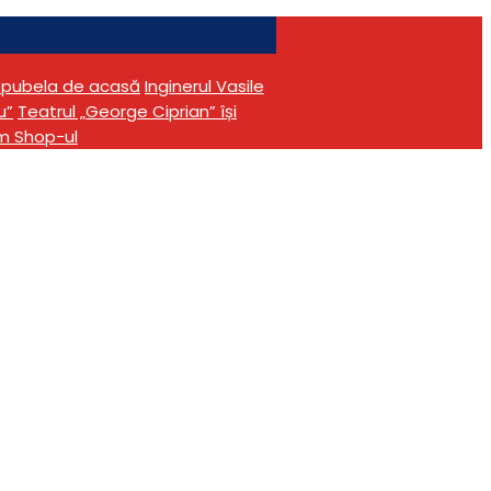
în pubela de acasă
Inginerul Vasile
u”
Teatrul „George Ciprian” își
m Shop-ul
că, de Paște