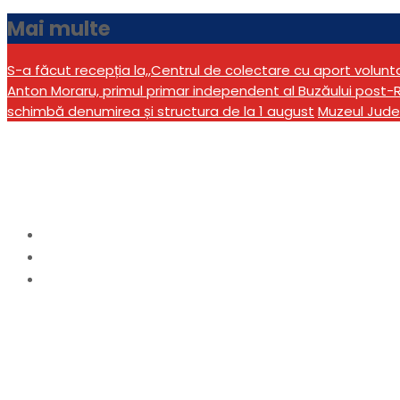
Mai multe
S-a făcut recepția la,,Centrul de colectare cu aport volun
Anton Moraru, primul primar independent al Buzăului post-R
schimbă denumirea și structura de la 1 august
Muzeul Jude
Măsuri speciale de or
Home
actualitate
Măsuri speciale de ordine și siguranță publică, de 