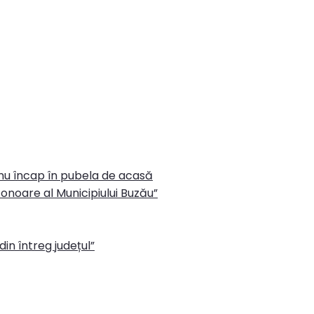
 nu încap în pubela de acasă
onoare al Municipiului Buzău”
in întreg județul”