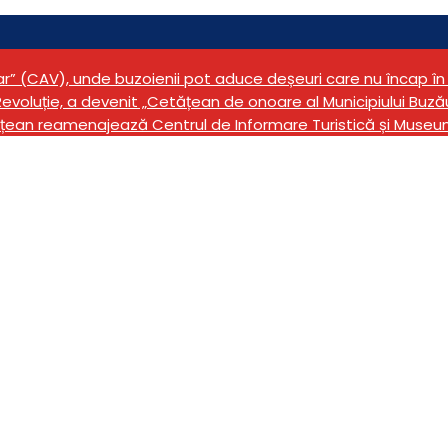
tar” (CAV), unde buzoienii pot aduce deșeuri care nu încap 
evoluție, a devenit „Cetățean de onoare al Municipiului Buză
țean reamenajează Centrul de Informare Turistică și Museu
dine și siguranță publi
Paște