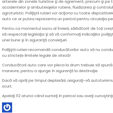
arterele din zonele turistice şi de agrement, precum şi p
accidentelor şi ambuteiajelor rutiere, fluidizarea şi controlul
agroturistic. Poliţiştii rutieri vor acţiona cu toate dispoziti
auto ce ar putea reprezenta un pericol pentru circulaţia pe
Pentru ca momentul sacru al Învierii, sărbătorit de toți cre
să respectați legislaţia şi să vă conformaţi indicaţiilor poliţi
unei bune şi în siguranţă convieţuiri.
Poliţiştii rutieri recomandă conducătorilor auto să nu condu
cu strictețe limitele legale de viteză!
Conducătorii auto care vor pleca la drum trebuie să spună „
manevre, pentru a ajunge în siguranţă la destinaţie.
Dacă vă opriți pe timpul deplasării, asiguraţi-vă autoturism
scurt.
Apelaţi 112 atunci când sunteţi în pericol sau aveţi cunoştin