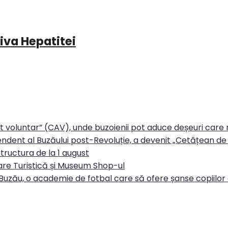
iva Hepatitei
rt voluntar” (CAV), unde buzoienii pot aduce deșeuri care
ndent al Buzăului post-Revoluție, a devenit „Cetățean de 
tructura de la 1 august
re Turistică și Museum Shop-ul
Buzău, o academie de fotbal care să ofere șanse copiilor d