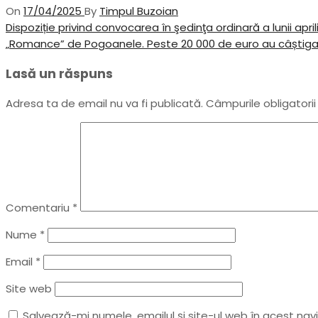
On
17/04/2025
By
Timpul Buzoian
Navigare
Previous
Dispoziție privind convocarea în şedinţa ordinară a lunii april
Post
Next
„Romance” de Pogoanele. Peste 20 000 de euro au câștigat 
în
Post
Lasă un răspuns
articole
Adresa ta de email nu va fi publicată.
Câmpurile obligatori
Comentariu
*
Nume
*
Email
*
Site web
Salvează-mi numele, emailul și site-ul web în acest na