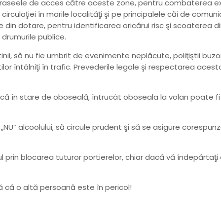
e traseele de acces către aceste zone, pentru combaterea ex
 circulaţiei în marile localităţi şi pe principalele căi de comun
vele din dotare, pentru identificarea oricărui risc şi scoaterea 
 drumurile publice.
știnii, să nu fie umbrit de evenimente neplăcute, poliţiştii b
ştilor întâlniţi în trafic. Prevederile legale şi respectarea aces
că în stare de oboseală, întrucât oboseala la volan poate fi 
NU” alcoolului, să circule prudent şi să se asigure corespunz
ul prin blocarea tuturor portierelor, chiar dacă vă îndepărta
ţă că o altă persoană este în pericol!