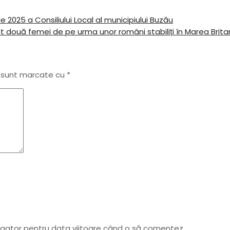
ie 2025 a Consiliului Local al municipiului Buzău
două femei de pe urma unor români stabiliți în Marea Brita
i sunt marcate cu
*
vigator pentru data viitoare când o să comentez.