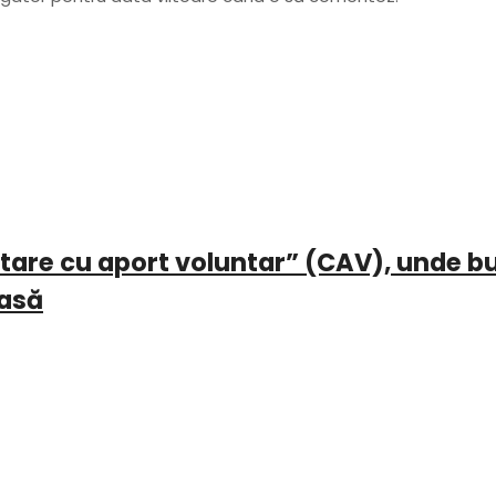
ectare cu aport voluntar” (CAV), unde b
casă