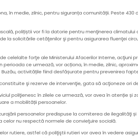
ţiona, în medie, zilnic, pentru siguranța comunității. Peste 43
, polițiștii vor fi la datorie pentru menţinerea climatului d
de la solicitările cetăţenilor şi pentru asigurarea fluenţei circ
i de celelalte forţe ale Ministerului Afacerilor Interne, acţiuni
 În perioada ce urmează, vor acționa, în medie, zilnic, aproxima
 Buzău, activitățile fiind desfășurate pentru prevenirea fapte
constituite şi rezerve de intervenţie, gata să acţioneze ori d
iciul poliţienesc în zilele ce urmează, vor avea în atenție ș
are a mobilității persoanelor.
scurajării persoanelor predispuse la comiterea de ilegalităţi și
va celor nu respectă normele de convieţuire socială.
rutiere, astfel că poliţiştii rutieri vor avea în vedere asigur