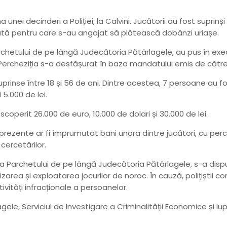
unei decinderi a Poliției, la Calvini. Jucătorii au fost suprinș
ătă pentru care s-au angajat să plătească dobânzi uriașe.
a Parchetului de pe lângă Judecătoria Pătârlagele, au pus în 
ni. Percheziția s-a desfășurat în baza mandatului emis de căt
cuprinse între 18 și 56 de ani. Dintre acestea, 7 persoane au f
 5.000 de lei.
operit 26.000 de euro, 10.000 de dolari și 30.000 de lei.
e prezente ar fi împrumutat bani unora dintre jucători, cu pe
 cercetărilor.
ea Parchetului de pe lângă Judecătoria Pătârlagele, s-a disp
zarea și exploatarea jocurilor de noroc. În cauză, polițiștii co
ități infracționale a persoanelor.
rlagele, Serviciul de Investigare a Criminalității Economice și lup