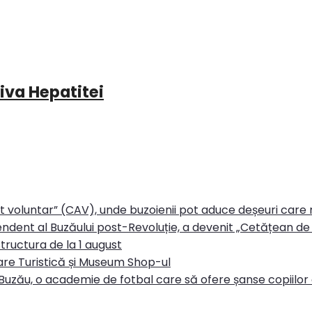
iva Hepatitei
rt voluntar” (CAV), unde buzoienii pot aduce deșeuri care
ndent al Buzăului post-Revoluție, a devenit „Cetățean de 
tructura de la 1 august
re Turistică și Museum Shop-ul
Buzău, o academie de fotbal care să ofere șanse copiilor d