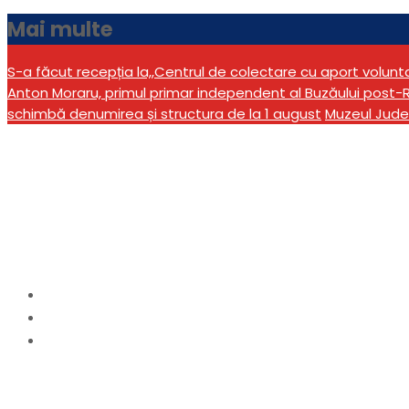
Mai multe
S-a făcut recepția la,,Centrul de colectare cu aport volun
Anton Moraru, primul primar independent al Buzăului post-R
schimbă denumirea și structura de la 1 august
Muzeul Jude
Partidă de jocuri de no
Calvini. Jucătorii er
Home
actualitate
Partidă de jocuri de noroc ilegale, oprită de polițiș