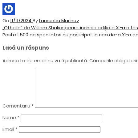
On
11/11/2024
By
Laurentiu Marinov
Navigare
Previous
„Othello” de William Shakespeare încheie ediția a XI-a a fes
Post
Next
Peste 1.500 de spectatori au participat la cea de-a XI-a ed
în
Post
Lasă un răspuns
articole
Adresa ta de email nu va fi publicată.
Câmpurile obligatori
Comentariu
*
Nume
*
Email
*