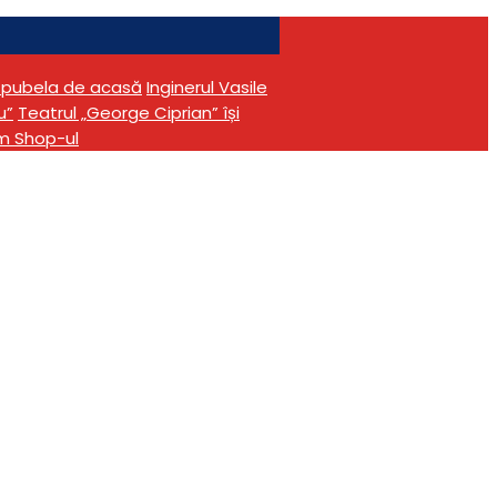
în pubela de acasă
Inginerul Vasile
u”
Teatrul „George Ciprian” își
m Shop-ul
olițiști la
ătari