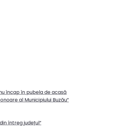
 nu încap în pubela de acasă
onoare al Municipiului Buzău”
in întreg județul”