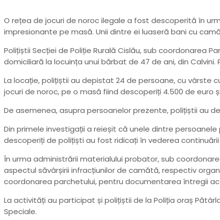
O rețea de jocuri de noroc ilegale a fost descoperită în urma 
impresionante pe masă. Unii dintre ei luaseră bani cu cam
Polițiștii Secției de Poliție Rurală Cislău, sub coordonare
domiciliară la locuința unui bărbat de 47 de ani, din Calvi
La locație, polițiștii au depistat 24 de persoane, cu vârste 
jocuri de noroc, pe o masă fiind descoperiți 4.500 de euro și
De asemenea, asupra persoanelor prezente, polițiștii au desc
Din primele investigații a reieșit că unele dintre persoanel
descoperiți de polițiști au fost ridicați în vederea continuării
În urma administrării materialului probator, sub coordonar
aspectul săvârșirii infracțiunilor de camătă, respectiv organi
coordonarea parchetului, pentru documentarea întregii activ
La activități au participat și polițiștii de la Poliția oraș Pătâ
Speciale.