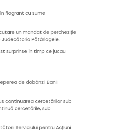
i în flagrant cu sume
executare un mandat de percheziție
re Judecătoria Pătârlagele.
ost surprinse în timp ce jucau
rceperea de dobânzi. Banii
us continuarea cercetărilor sub
ntinuă cercetările, sub
tătorii Serviciului pentru Acțiuni