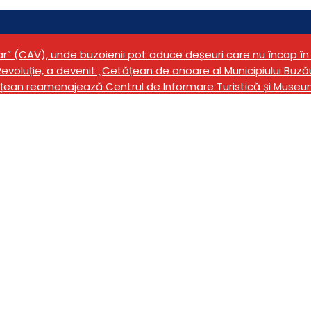
tar” (CAV), unde buzoienii pot aduce deșeuri care nu încap 
evoluție, a devenit „Cetățean de onoare al Municipiului Buză
țean reamenajează Centrul de Informare Turistică și Museu
roc ilegale, oprită de p
au împrumutați de căm
ti la Calvini. Jucătorii erau împrumutați de cămătari