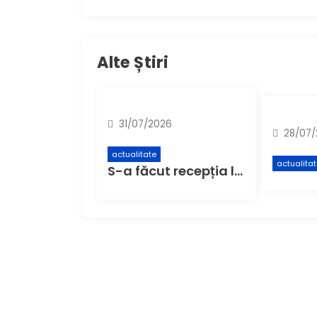
Alte Știri
31/07/2026
28/07/
actualitate
actualita
S-a făcut recepția la,,Centrul de colectare cu aport voluntar” (CAV), unde buzoienii pot aduce deșeuri care nu încap în pubela de acasă