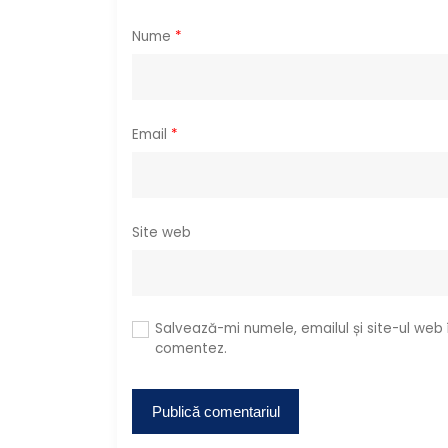
t
i
Nume
*
c
o
Email
*
l
e
Site web
Salvează-mi numele, emailul și site-ul web
comentez.