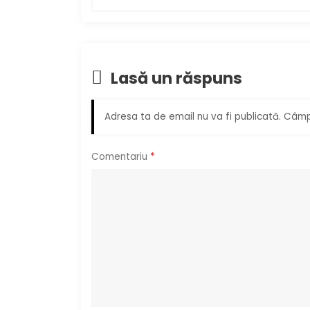
v
i
g
Lasă un răspuns
a
Adresa ta de email nu va fi publicată.
Câmpu
r
e
Comentariu
*
î
n
a
r