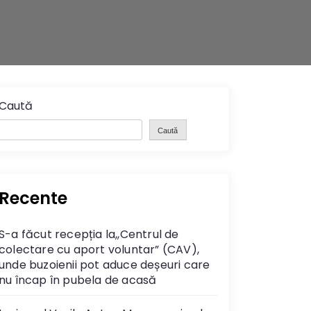
Caută
Caută
Recente
S-a făcut recepția la,,Centrul de
colectare cu aport voluntar” (CAV),
unde buzoienii pot aduce deșeuri care
nu încap în pubela de acasă