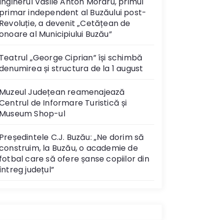
Inginerul Vasile Anton Moraru, primul
primar independent al Buzăului post-
Revoluție, a devenit „Cetățean de
onoare al Municipiului Buzău”
Teatrul „George Ciprian” își schimbă
denumirea și structura de la 1 august
Muzeul Județean reamenajează
Centrul de Informare Turistică și
Museum Shop-ul
Președintele C.J. Buzău: „Ne dorim să
construim, la Buzău, o academie de
fotbal care să ofere șanse copiilor din
întreg județul”