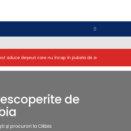
i pot aduce deșeuri care nu încap în pubela de acasă
Inginer
descoperite de
ibia
 și procurori la Cilibia