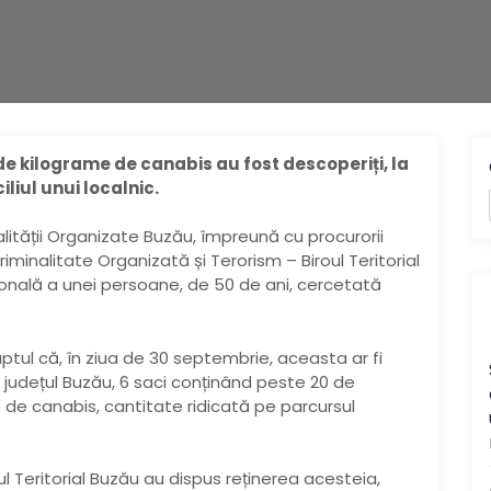
de kilograme de canabis au fost descoperiți, la
iliul unui localnic.
alității Organizate Buzău, împreună cu procurorii
Criminalitate Organizată și Terorism – Biroul Teritorial
onală a unei persoane, de 50 de ani, cercetată
ptul că, în ziua de 30 septembrie, aceasta ar fi
a, județul Buzău, 6 saci conținând peste 20 de
de canabis, cantitate ridicată pe parcursul
roul Teritorial Buzău au dispus reținerea acesteia,