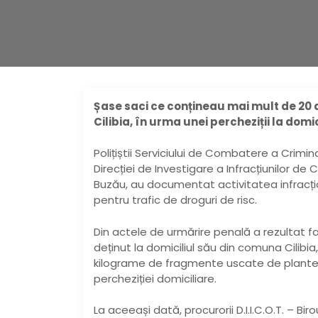
Șase saci ce conțineau mai mult de 20 
Cilibia, în urma unei percheziții la domic
Polițiștii Serviciului de Combatere a Crimin
Direcției de Investigare a Infracțiunilor de 
Buzău, au documentat activitatea infracți
pentru trafic de droguri de risc.
Din actele de urmărire penală a rezultat fa
deținut la domiciliul său din comuna Cilibi
kilograme de fragmente uscate de plante 
percheziției domiciliare.
La aceeași dată, procurorii D.I.I.C.O.T. – Bi