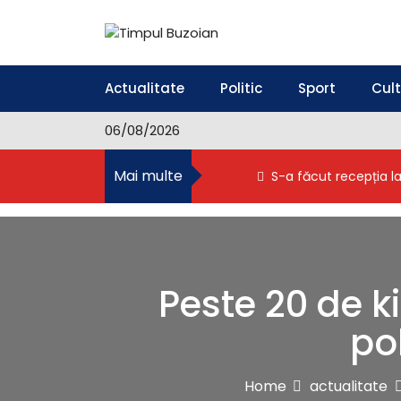
S
k
i
Timpul Buzoian
Stiri, noutati, evenimente din Buzau
p
t
Actualitate
Politic
Sport
Cul
o
c
06/08/2026
o
n
Mai multe
S-a făcut recepția l
t
e
n
t
Peste 20 de k
pol
Home
actualitate