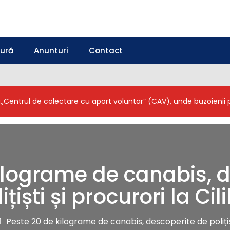
tură
Anunturi
Contact
a,,Centrul de colectare cu aport voluntar” (CAV), unde buzoieni
ilograme de canabis, 
ițiști și procurori la Cil
Peste 20 de kilograme de canabis, descoperite de polițiști