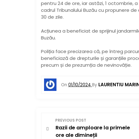
pentru 24 de ore, iar astăzi, 1 octombrie, a 
cadrul Tribunalului Buzău cu propunere de
30 de zile.
Acțiunea a beneficiat de sprijinul jandarm
Buzău.
Poliția face precizarea că, pe întreg parc
beneficiază de drepturile și garanțiile p
precum și de prezumția de nevinovăție.
LAURENTIU MARI
On
01/10/2024
By
N
PREVIOUS POST
Razii de amploare la primele
a
ore ale dimineții