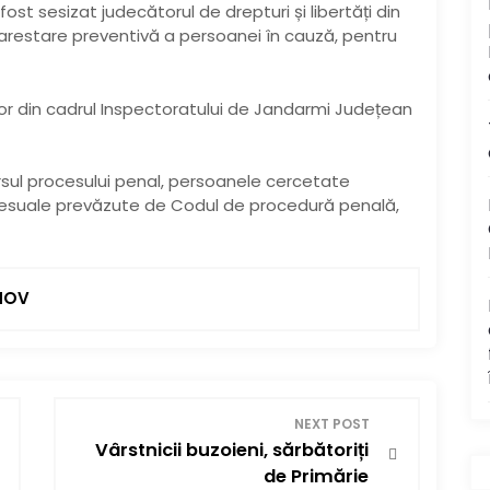
fost sesizat judecătorul de drepturi și libertăți din
 arestare preventivă a persoanei în cauză, pentru
ilor din cadrul Inspectoratului de Jandarmi Județean
ursul procesului penal, persoanele cercetate
rocesuale prevăzute de Codul de procedură penală,
NOV
NEXT POST
Vârstnicii buzoieni, sărbătoriți
de Primărie