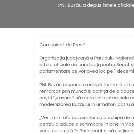
PNL Buzău a depus listele oficial
Comunicat de Presă
Organizația județeană a Partidului Naționa
listele oficiale de candidați pentru Senat 
parlamentare ce vor avea loc pe 1 decembri
PNL Buzău propune o echipă formată din oa
remarcat prin muncă și dorința de a aduce
noștri își asumă să reprezinte interesele ce
modernizarea Buzăului în următorii patru a
„Venim în fața buzoienilor cu o echipă de o
pentru a aduce o schimbare în bine în viaț
voce puternică în Parlament și să susținem