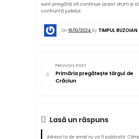
sunt pregătiți să continue acest drum și s
confruntă județul.
TIMPUL BUZOIAN
On
16/10/2024
By
N
PREVIOUS POST
Primăria pregătește târgul de
a
Crăciun
v
i
g
Lasă un răspuns
a
Adresa ta de email nu va fi publicată.
Câmpu