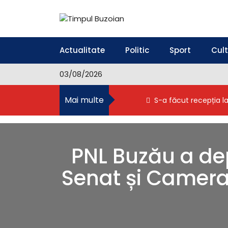
S
k
i
Timpul Buzoian
Stiri, noutati, evenimente din Buzau
p
t
Actualitate
Politic
Sport
Cul
o
c
03/08/2026
o
n
Mai multe
S-a făcut recepția l
t
e
n
t
PNL Buzău a dep
Senat și Camera 