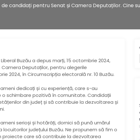
e de candidați pentru Senat și Camera Deputaților. Cine su
l Liberal Buzău a depus marți, 15 octombrie 2024,
și Camera Deputaților, pentru alegerile
e 2024, în Circumscripția electorală nr. 10 Buzău.
meni dedicați și cu experiență, care s-au
 o schimbare pozitivă în comunitate. Candidații
tățenilor din județ și să contribuie la dezvoltarea și
ni.
ameni serioși și hotărâți, dornici să pună umărul
a locuitorilor județului Buzău. Ne propunem să fim o
 proiecte care să contribuie la dezvoltarea