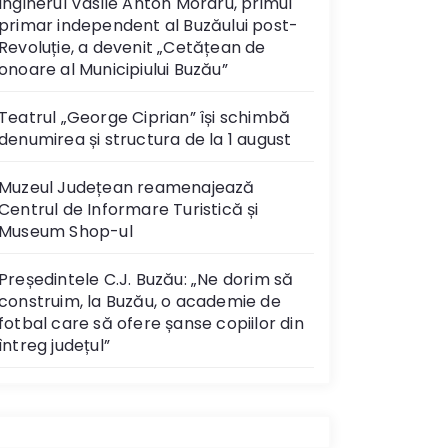
Inginerul Vasile Anton Moraru, primul
primar independent al Buzăului post-
Revoluție, a devenit „Cetățean de
onoare al Municipiului Buzău”
Teatrul „George Ciprian” își schimbă
denumirea și structura de la 1 august
Muzeul Județean reamenajează
Centrul de Informare Turistică și
Museum Shop-ul
Președintele C.J. Buzău: „Ne dorim să
construim, la Buzău, o academie de
fotbal care să ofere șanse copiilor din
întreg județul”