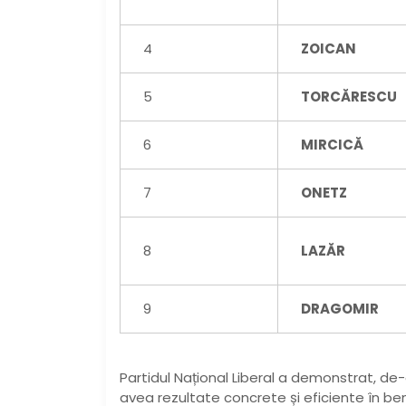
4
ZOICAN
5
TORCĂRESCU
6
MIRCICĂ
7
ONETZ
8
LAZĂR
9
DRAGOMIR
Partidul Național Liberal a demonstrat, de-a
avea rezultate concrete și eficiente în ben