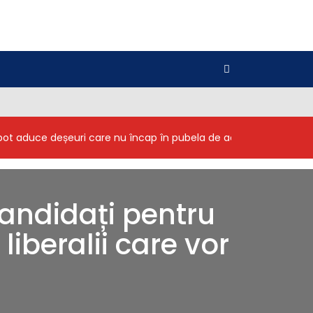
i pot aduce deșeuri care nu încap în pubela de acasă
Inginer
candidați pentru
iberalii care vor