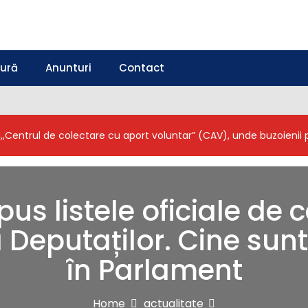
tură
Anunturi
Contact
a,,Centrul de colectare cu aport voluntar” (CAV), unde buzoieni
us listele oficiale de 
Deputaților. Cine sunt l
în Parlament
Home
actualitate