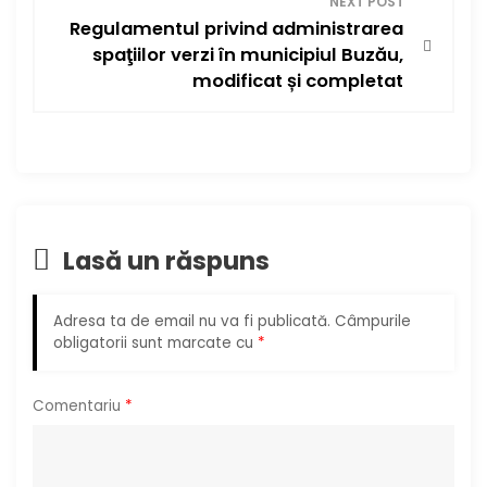
i
NEXT POST
Regulamentul privind administrarea
g
spaţiilor verzi în municipiul Buzău,
modificat și completat
a
r
e
î
Lasă un răspuns
n
Adresa ta de email nu va fi publicată.
Câmpurile
a
obligatorii sunt marcate cu
*
r
Comentariu
*
t
i