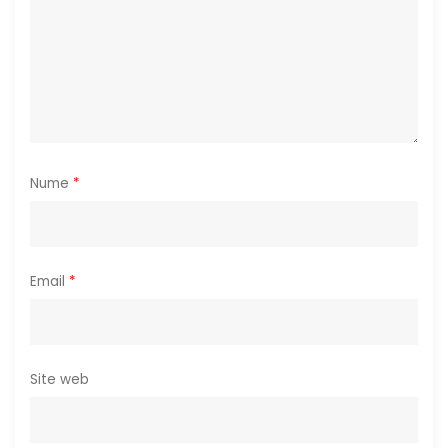
c
o
l
e
Nume
*
Email
*
Site web