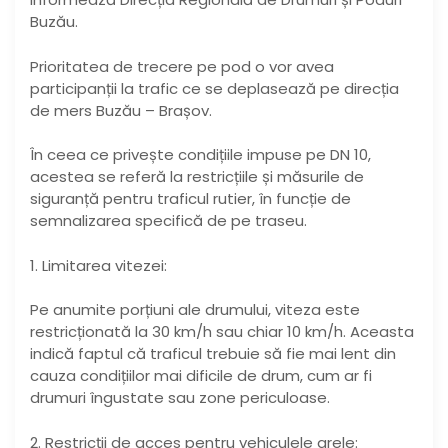
Buzău.
Prioritatea de trecere pe pod o vor avea
participanții la trafic ce se deplasează pe direcția
de mers Buzău – Brașov.
În ceea ce privește condițiile impuse pe DN 10,
acestea se referă la restricțiile și măsurile de
siguranță pentru traficul rutier, în funcție de
semnalizarea specifică de pe traseu.
1. Limitarea vitezei:
Pe anumite porțiuni ale drumului, viteza este
restricționată la 30 km/h sau chiar 10 km/h. Aceasta
indică faptul că traficul trebuie să fie mai lent din
cauza condițiilor mai dificile de drum, cum ar fi
drumuri îngustate sau zone periculoase.
2. Restricții de acces pentru vehiculele grele: