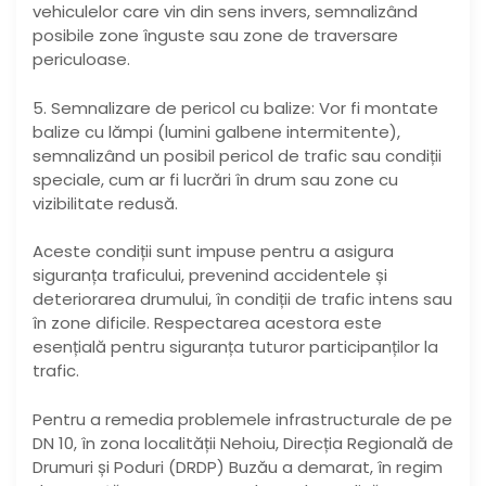
vehiculelor care vin din sens invers, semnalizând
posibile zone înguste sau zone de traversare
periculoase.
5. Semnalizare de pericol cu balize: Vor fi montate
balize cu lămpi (lumini galbene intermitente),
semnalizând un posibil pericol de trafic sau condiții
speciale, cum ar fi lucrări în drum sau zone cu
vizibilitate redusă.
Aceste condiții sunt impuse pentru a asigura
siguranța traficului, prevenind accidentele și
deteriorarea drumului, în condiții de trafic intens sau
în zone dificile. Respectarea acestora este
esențială pentru siguranța tuturor participanților la
trafic.
Pentru a remedia problemele infrastructurale de pe
DN 10, în zona localității Nehoiu, Direcția Regională de
Drumuri și Poduri (DRDP) Buzău a demarat, în regim