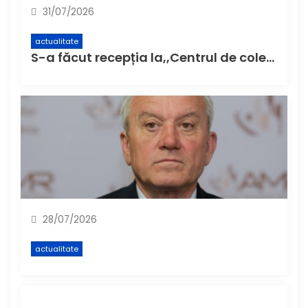
31/07/2026
actualitate
S-a făcut recepția la,,Centrul de colectare cu aport voluntar” (CAV), unde buzoienii pot aduce deșeuri care nu încap în pubela de acasă
28/07/2026
actualitate