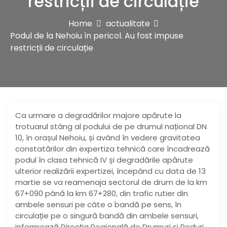
restricții de circulație
Home
actualitate
Podul de la Nehoiu în pericol. Au fost impuse
restricții de circulație
Ca urmare a degradărilor majore apărute la
trotuarul stâng al podului de pe drumul național DN
10, în orașul Nehoiu, și având în vedere gravitatea
constatărilor din expertiza tehnică care încadrează
podul în clasa tehnică IV și degradările apărute
ulterior realizării expertizei, începând cu data de 13
martie se va reamenaja sectorul de drum de la km
67+090 până la km 67+280, din trafic rutier din
ambele sensuri pe câte o bandă pe sens, în
circulație pe o singură bandă din ambele sensuri,
informează Direcția Regională de Drumuri și Poduri