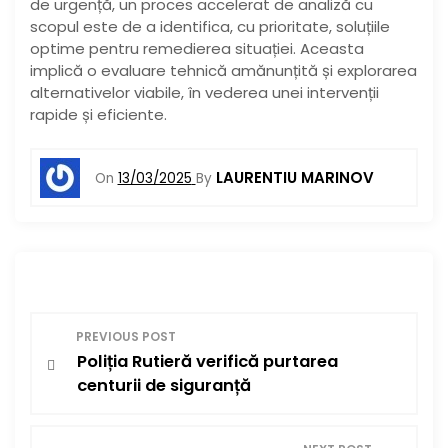
de urgență, un proces accelerat de analiză cu
scopul este de a identifica, cu prioritate, soluțiile
optime pentru remedierea situației. Aceasta
implică o evaluare tehnică amănunțită și explorarea
alternativelor viabile, în vederea unei intervenții
rapide și eficiente.
LAURENTIU MARINOV
On
13/03/2025
By
N
PREVIOUS POST
Poliția Rutieră verifică purtarea
a
centurii de siguranță
v