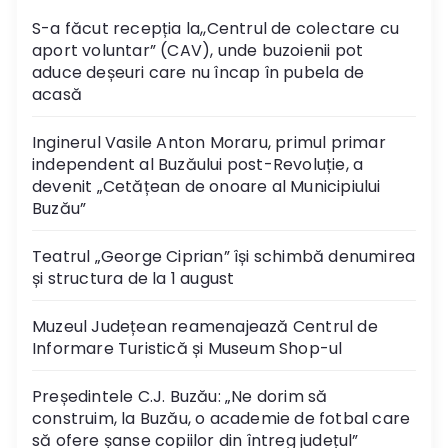
S-a făcut recepția la,,Centrul de colectare cu
aport voluntar” (CAV), unde buzoienii pot
aduce deșeuri care nu încap în pubela de
acasă
Inginerul Vasile Anton Moraru, primul primar
independent al Buzăului post-Revoluție, a
devenit „Cetățean de onoare al Municipiului
Buzău”
Teatrul „George Ciprian” își schimbă denumirea
și structura de la 1 august
Muzeul Județean reamenajează Centrul de
Informare Turistică și Museum Shop-ul
Președintele C.J. Buzău: „Ne dorim să
construim, la Buzău, o academie de fotbal care
să ofere șanse copiilor din întreg județul”