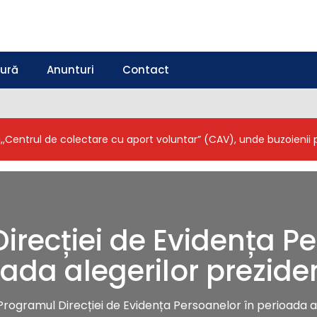
tură
Anunturi
Contact
a,,Centrul de colectare cu aport voluntar” (CAV), unde buzoieni
irecției de Evidența Pe
ada alegerilor prezide
Programul Direcției de Evidența Persoanelor în perioada al