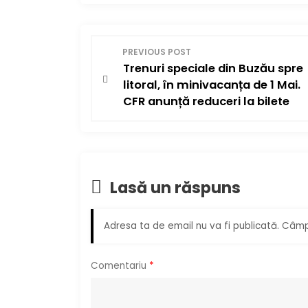
N
PREVIOUS POST
Trenuri speciale din Buzău spre
a
litoral, în minivacanța de 1 Mai.
v
CFR anunță reduceri la bilete
i
g
Lasă un răspuns
a
r
Adresa ta de email nu va fi publicată.
Câmpu
e
Comentariu
*
î