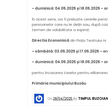
–
duminic
ă: 04.05.2025 și 18.05.2025 – or
În acest sens, vor fi preluate cererile pen
persoanelor care nu le dețin sau, după caz,
termen de valabilitate a expirat.
Directia Economică
din Piața Teatrului nr
– sâmbătă: 03.05.2025 și 17.05.2025 – ore
–
duminic
ă: 04.05.2025 și 18.05.2025 – o
pentru încasarea taxelor pentru eliberarea 
Primăria municipiului Buzău
TIMPUL BUZOIA
On
28/04/2025
By