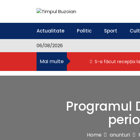
S
k
i
Timpul Buzoian
Stiri, noutati, evenimente din Buzau
p
t
Actualitate
Politic
Sport
Cul
o
c
06/08/2026
o
n
Mai multe
S-a făcut recepția l
t
e
n
t
Programul D
perio
Home
anunturi