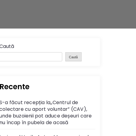
Caută
Caută
Recente
S-a făcut recepția la,,Centrul de
colectare cu aport voluntar” (CAV),
unde buzoienii pot aduce deșeuri care
nu încap în pubela de acasă