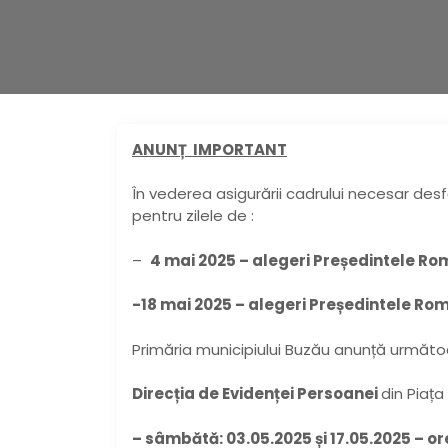
ANUNȚ IMPORTANT
În vederea asigurării cadrului necesar desfă
pentru zilele de :
–
4 mai 2025 – alegeri Președintele Rom
-18 mai 2025 – alegeri Președintele Româ
Primăria municipiului Buzău anunță următo
Direcția de Evidenței Persoanei
din Piața
– sâmbătă: 03.05.2025 și 17.05.2025 – ore