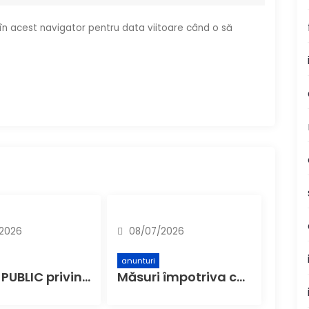
 în acest navigator pentru data viitoare când o să
2026
08/07/2026
anunturi
ANUNȚ PUBLIC privind decizia etapei de încadrare – ’’Complex de sănătate – Spital Municipal Buzău, etapa construire spital – faza Studiu de Fezabilitate’’
Măsuri împotriva caniculei: Primăria Buzău anunță spații de răcorire în farmaciile partenere