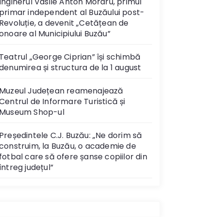
Inginerul Vasile Anton Moraru, primul
primar independent al Buzăului post-
Revoluție, a devenit „Cetățean de
onoare al Municipiului Buzău”
Teatrul „George Ciprian” își schimbă
denumirea și structura de la 1 august
Muzeul Județean reamenajează
Centrul de Informare Turistică și
Museum Shop-ul
Președintele C.J. Buzău: „Ne dorim să
construim, la Buzău, o academie de
fotbal care să ofere șanse copiilor din
întreg județul”