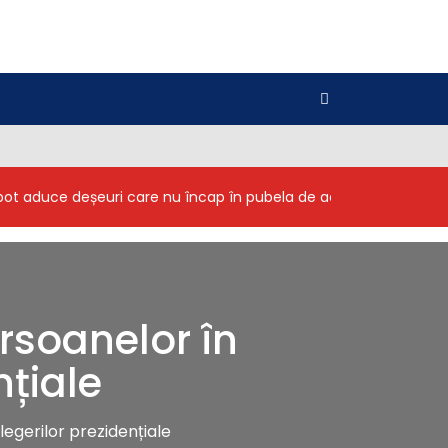
i pot aduce deșeuri care nu încap în pubela de acasă
Inginer
rsoanelor în
nțiale
egerilor prezidențiale