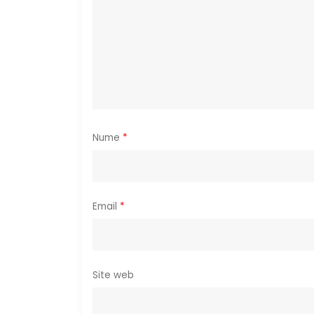
n
a
r
t
i
Nume
*
c
o
Email
*
l
e
Site web