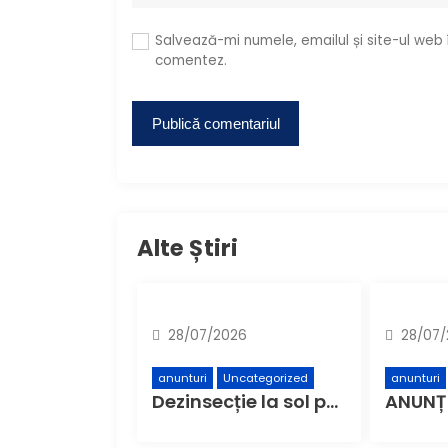
Salvează-mi numele, emailul și site-ul web
comentez.
Alte Știri
28/07/2026
28/07/
anunturi
Uncategorized
anunturi
Dezinsecție la sol pe domeniul public din municipiul Buzău – Etapa a 4-a