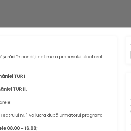
șurării în condiții optime a procesului electoral
âniei TUR I
niei TUR II,
arele:
 Teatrului nr. 1 va lucra după următorul program:
le 08.00 – 16.00;