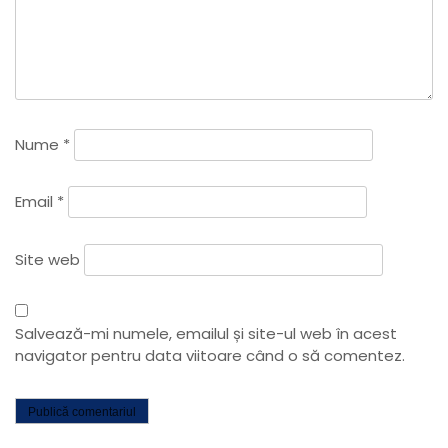
r
e
î
Nume
*
n
Email
*
a
Site web
r
t
Salvează-mi numele, emailul și site-ul web în acest
navigator pentru data viitoare când o să comentez.
i
c