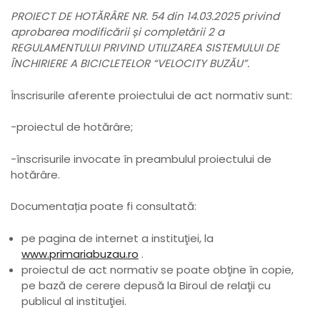
PROIECT DE HOTĂRÂRE NR. 54 din
14.03.2025 privind
aprobarea modificării și completării 2 a
REGULAMENTULUI PRIVIND UTILIZAREA SISTEMULUI DE
ÎNCHIRIERE A BICICLETELOR
“VELOCITY BUZ
Ă
U”.
Înscrisurile aferente proiectului de act normativ sunt:
-proiectul de hotărâre;
-înscrisurile invocate în preambulul proiectului de
hotărâre.
Documentația poate fi consultată:
pe pagina de internet a instituţiei, la
www.primariabuzau.ro
.
proiectul de act normativ se poate obţine în copie,
pe bază de cerere depusă la Biroul de relaţii cu
publicul al instituţiei.