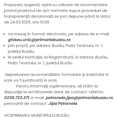
Propuneri, sugestii, opinii cu valoare de recomandare
privind proiectul de act normativ supus procedurii de
transparenţă decizională se pot depune până la data
de 24.03.2025, ora 10:00:
ca mesaj în format electronic, pe adresa de e-mail:
ghiseu.unic@primariabuzau.ro
;
prin poştă, pe adresa: Buzău, Piața Teatrului, nr. 1,
județul Buzău;
la sediul instituţiei, la Registratură, la adresa: Buzău,
Piața Teatrului, nr. 1, județul Buzău.
Nepreluarea recomandărilor formulate şi înaintate în
scris va fi justificată în scris.
Pentru informaţii suplimentare, vă stăm la
dispoziţie la următoarele date de contact: telefon:
0238.723.371
, e-mail:
petronela.jipa@primariabuzau.ro
,
persoană de contact:
Jipa Petronela
.
VICEPRIMARUL MUNICIPIULUI BUZĂU,