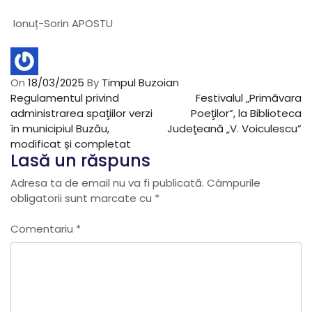
Ionuț-Sorin APOSTU
On
18/03/2025
By
Timpul Buzoian
N
P
N
Regulamentul privind
Festivalul „Primăvara
r
e
administrarea spaţiilor verzi
Poeţilor”, la Biblioteca
e
x
în municipiul Buzău,
Judeţeană „V. Voiculescu”
a
v
t
modificat și completat
Lasă un răspuns
i
P
v
o
o
Adresa ta de email nu va fi publicată.
Câmpurile
u
s
obligatorii sunt marcate cu
*
s
t
i
P
Comentariu
*
o
g
s
t
a