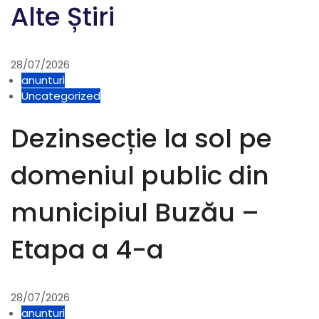
Alte Știri
o
l
28/07/2026
anunturi
e
Uncategorized
Dezinsecție la sol pe
domeniul public din
municipiul Buzău –
Etapa a 4-a
28/07/2026
anunturi