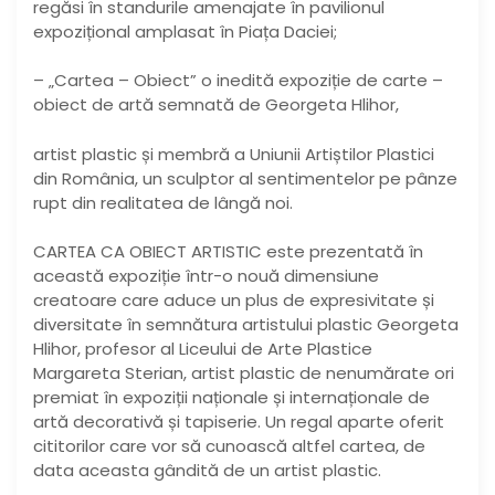
regăsi în standurile amenajate în pavilionul
expozițional amplasat în Piața Daciei;
– „Cartea – Obiect” o inedită expoziție de carte –
obiect de artă semnată de Georgeta Hlihor,
artist plastic și membră a Uniunii Artiștilor Plastici
din România, un sculptor al sentimentelor pe pânze
rupt din realitatea de lângă noi.
CARTEA CA OBIECT ARTISTIC este prezentată în
această expoziție într-o nouă dimensiune
creatoare care aduce un plus de expresivitate și
diversitate în semnătura artistului plastic Georgeta
Hlihor, profesor al Liceului de Arte Plastice
Margareta Sterian, artist plastic de nenumărate ori
premiat în expoziții naționale și internaționale de
artă decorativă și tapiserie. Un regal aparte oferit
cititorilor care vor să cunoască altfel cartea, de
data aceasta gândită de un artist plastic.