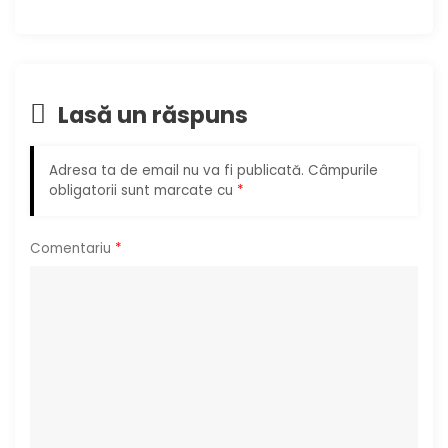
e
î
Lasă un răspuns
n
a
Adresa ta de email nu va fi publicată.
Câmpurile
obligatorii sunt marcate cu
*
r
t
Comentariu
*
i
c
o
l