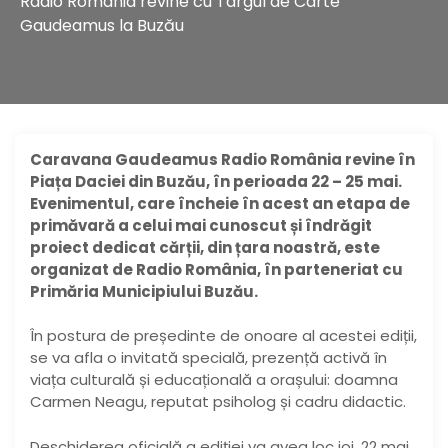
Radio România revine cu Târgul de Carte
Gaudeamus la Buzău
Caravana Gaudeamus Radio România revine în
Piața Daciei din Buzău, în perioada 22 – 25 mai.
Evenimentul, care încheie în acest an etapa de
primăvară a celui mai cunoscut și îndrăgit
proiect dedicat cărții, din țara noastră, este
organizat de Radio România, în parteneriat cu
Primăria Municipiului Buzău.
În postura de președinte de onoare al acestei ediții,
se va afla o invitată specială, prezență activă în
viața culturală și educațională a orașului: doamna
Carmen Neagu, reputat psiholog și cadru didactic.
Deschiderea oficială a ediției va avea loc joi, 22 mai,