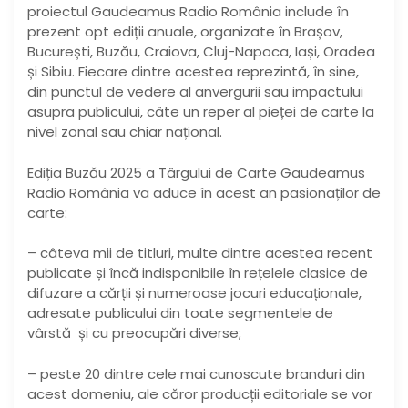
proiectul Gaudeamus Radio România include în
prezent opt ediții anuale, organizate în Brașov,
București, Buzău, Craiova, Cluj-Napoca, Iași, Oradea
și Sibiu. Fiecare dintre acestea reprezintă, în sine,
din punctul de vedere al anvergurii sau impactului
asupra publicului, câte un reper al pieței de carte la
nivel zonal sau chiar național.
Ediția Buzău 2025 a Târgului de Carte Gaudeamus
Radio România va aduce în acest an pasionaților de
carte:
– câteva mii de titluri, multe dintre acestea recent
publicate și încă indisponibile în rețelele clasice de
difuzare a cărții și numeroase jocuri educaționale,
adresate publicului din toate segmentele de
vârstă și cu preocupări diverse;
– peste 20 dintre cele mai cunoscute branduri din
acest domeniu, ale căror producții editoriale se vor