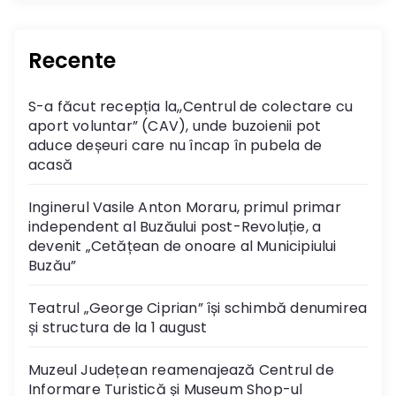
Recente
S-a făcut recepția la,,Centrul de colectare cu
aport voluntar” (CAV), unde buzoienii pot
aduce deșeuri care nu încap în pubela de
acasă
Inginerul Vasile Anton Moraru, primul primar
independent al Buzăului post-Revoluție, a
devenit „Cetățean de onoare al Municipiului
Buzău”
Teatrul „George Ciprian” își schimbă denumirea
și structura de la 1 august
Muzeul Județean reamenajează Centrul de
Informare Turistică și Museum Shop-ul