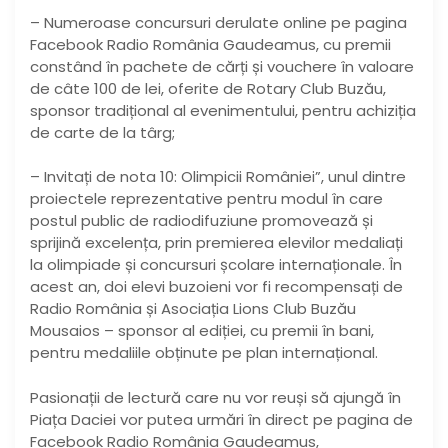
– Numeroase concursuri derulate online pe pagina
Facebook Radio România Gaudeamus, cu premii
constând în pachete de cărți și vouchere în valoare
de câte 100 de lei, oferite de Rotary Club Buzău,
sponsor tradițional al evenimentului, pentru achiziția
de carte de la târg;
– Invitați de nota 10: Olimpicii României”, unul dintre
proiectele reprezentative pentru modul în care
postul public de radiodifuziune promovează și
sprijină excelența, prin premierea elevilor medaliați
la olimpiade și concursuri școlare internaționale. În
acest an, doi elevi buzoieni vor fi recompensați de
Radio România și Asociația Lions Club Buzău
Mousaios – sponsor al ediției, cu premii în bani,
pentru medaliile obținute pe plan internațional.
Pasionații de lectură care nu vor reuși să ajungă în
Piața Daciei vor putea urmări în direct pe pagina de
Facebook Radio România Gaudeamus,