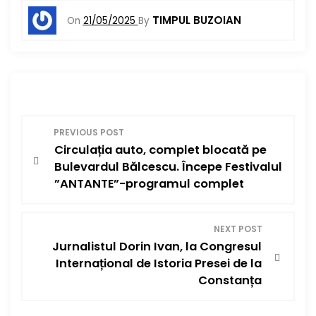
TIMPUL BUZOIAN
On
21/05/2025
By
N
PREVIOUS POST
Circulația auto, complet blocată pe
a
Bulevardul Bălcescu. Începe Festivalul
v
”ANTANTE”-programul complet
i
NEXT POST
g
Jurnalistul Dorin Ivan, la Congresul
Internațional de Istoria Presei de la
a
Constanța
r