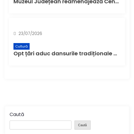
Muzeul Județean reamenajează Centrul de Informare Turistică și Museum Shop-ul
23/07/2026
Cultură
Opt țări aduc dansurile tradiționale ale lumii la Buzău, la cea de-a XI-a ediție a Festivalului Internațional de Folclor „Plaiurile Mioriței”
Caută
Caută