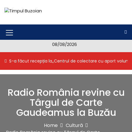
S
k
i
Timpul Buzoian
Stiri, noutati, evenimente din Buzau
p
t
o
M
c
08/08/2026
e
o
n
n
S-a făcut recepția la,,Centrul de colectare cu aport volunt
t
u
e
I
n
t
c
Radio România revine cu
o
Târgul de Carte
n
Gaudeamus la Buzău
Home
Cultură