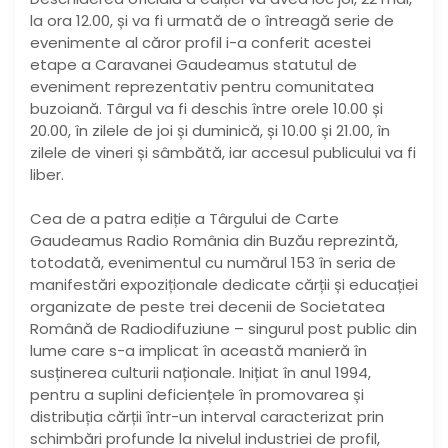
la ora 12.00, și va fi urmată de o întreagă serie de
evenimente al căror profil i-a conferit acestei
etape a Caravanei Gaudeamus statutul de
eveniment reprezentativ pentru comunitatea
buzoiană. Târgul va fi deschis între orele 10.00 și
20.00, în zilele de joi și duminică, și 10.00 și 21.00, în
zilele de vineri și sâmbătă, iar accesul publicului va fi
liber.
Cea de a patra ediție a Târgului de Carte
Gaudeamus Radio România din Buzău reprezintă,
totodată, evenimentul cu numărul 153 în seria de
manifestări expoziționale dedicate cărții și educației
organizate de peste trei decenii de Societatea
Română de Radiodifuziune – singurul post public din
lume care s-a implicat în această manieră în
susținerea culturii naționale. Inițiat în anul 1994,
pentru a suplini deficiențele în promovarea și
distribuția cărții într-un interval caracterizat prin
schimbări profunde la nivelul industriei de profil,