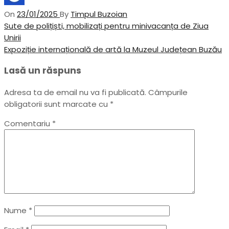
On
23/01/2025
By
Timpul Buzoian
Navigare
Previous
Sute de polițiști, mobilizați pentru minivacanța de Ziua
Post
Unirii
în
Next
Expoziție internațională de artă la Muzeul Județean Buzău
articole
Post
Lasă un răspuns
Adresa ta de email nu va fi publicată.
Câmpurile
obligatorii sunt marcate cu
*
Comentariu
*
Nume
*