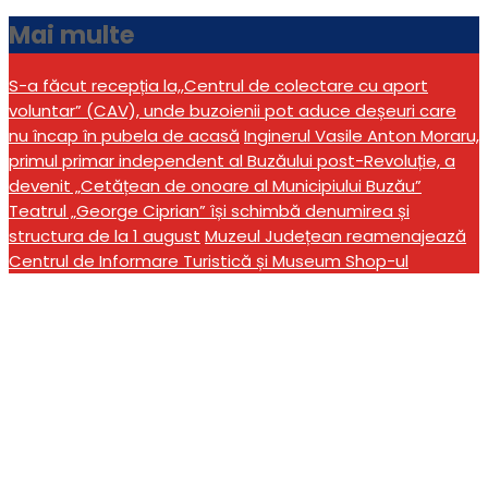
Mai multe
S-a făcut recepția la,,Centrul de colectare cu aport
voluntar” (CAV), unde buzoienii pot aduce deșeuri care
nu încap în pubela de acasă
Inginerul Vasile Anton Moraru,
primul primar independent al Buzăului post-Revoluție, a
devenit „Cetățean de onoare al Municipiului Buzău”
Teatrul „George Ciprian” își schimbă denumirea și
structura de la 1 august
Muzeul Județean reamenajează
Centrul de Informare Turistică și Museum Shop-ul
RAR Auto-Pass –
Certificat emis EXCLUSIV
de Registrul Auto Român!