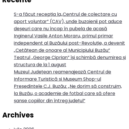
S-a făcut recepția la,,Centrul de colectare cu
aport voluntar” (CAV), unde buzoienii pot aduce
deșeuri care nu încap în pubela de acasă
Inginerul Vasile Anton Moraru, primul primar
independent al Buzăului post-Revoluție, a devenit
„Cetățean de onoare al Municipiului Buzău”
Teatrul „George Ciprian” își schimbă denumirea și
structura de la 1 august
Muzeul Județean reamenajează Centrul de
Informare Turistică și Museum Shop-ul
Președintele C.J. Buzău: „Ne dorim să construim,
la Buzău, o academie de fotbal care să ofere
șanse copiilor din întreg județul”
Archives