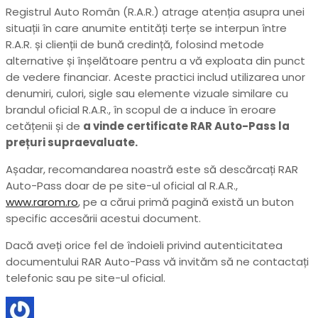
Registrul Auto Român (R.A.R.) atrage atenția asupra unei
situații în care anumite entități terțe se interpun între
R.A.R. și clienții de bună credință, folosind metode
alternative și înșelătoare pentru a vă exploata din punct
de vedere financiar. Aceste practici includ utilizarea unor
denumiri, culori, sigle sau elemente vizuale similare cu
brandul oficial R.A.R., în scopul de a induce în eroare
cetățenii și de
a vinde certificate RAR Auto-Pass la
prețuri supraevaluate.
Așadar, recomandarea noastră este să descărcați RAR
Auto-Pass doar de pe site-ul oficial al R.A.R.,
www.rarom.ro
, pe a cărui primă pagină există un buton
specific accesării acestui document.
Dacă aveți orice fel de îndoieli privind autenticitatea
documentului RAR Auto-Pass vă invităm să ne contactați
telefonic sau pe site-ul oficial.