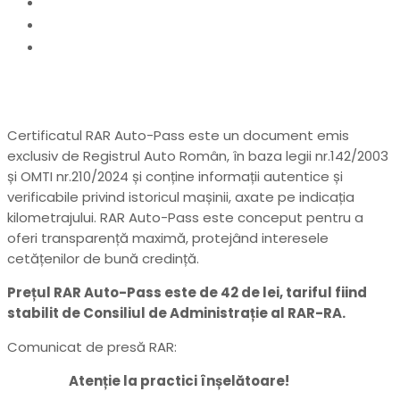
Home
actualitate
RAR Auto-Pass – Certificat emis EXCLUSIV de
Registrul Auto Român!
Certificatul RAR Auto-Pass este un document emis
exclusiv de Registrul Auto Român, în baza legii nr.142/2003
și OMTI nr.210/2024 și conține informații autentice și
verificabile privind istoricul mașinii, axate pe indicația
kilometrajului. RAR Auto-Pass este conceput pentru a
oferi transparență maximă, protejând interesele
cetățenilor de bună credință.
Prețul RAR Auto-Pass este de 42 de lei, tariful fiind
stabilit de Consiliul de Administrație al RAR-RA.
Comunicat de presă RAR:
Atenție la practici înșelătoare!