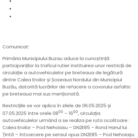
Home
anunturi
Restricții de circulație între Calea Eroilor și
Șoseaua Nordului
Comunicat:
Primăria Municipiului Buzau aduce la cunoștință
participanților la traficul rutier instituirea unor restricții de
circulație a autovehiculelor pe breteaua de legătură
dintre Calea Eroilor și Șoseaua Nordului din Municipiul
Buzău, datorită lucrărilor de refacere a covorului asfaltic
pe breteaua mai sus menționată.
Restricțiile se vor aplica în zilele de 06.05.2025 și
00
00
07.05.2025 între orele 08
– 16
, circulația
autovehiculelor urmând a se realiza pe ruta ocolitoare :
Calea Eroilor – Pod Nehoiasu – DN2E85 – Rond Hanul lui
Țintă – întoarcere pe sensul opus DN2E85 – Pod Nehoiașu