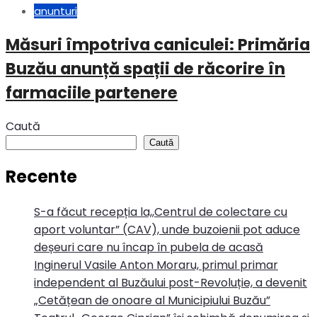
anunturi
Măsuri împotriva caniculei: Primăria
Buzău anunță spații de răcorire în
farmaciile partenere
Caută
Caută
Recente
S-a făcut recepția la,,Centrul de colectare cu
aport voluntar” (CAV), unde buzoienii pot aduce
deșeuri care nu încap în pubela de acasă
Inginerul Vasile Anton Moraru, primul primar
independent al Buzăului post-Revoluție, a devenit
„Cetățean de onoare al Municipiului Buzău”