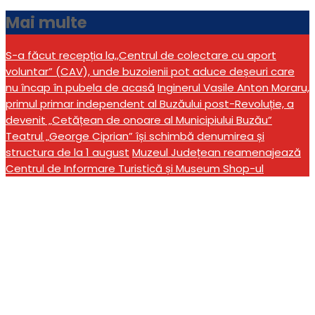
Mai multe
S-a făcut recepția la,,Centrul de colectare cu aport
voluntar” (CAV), unde buzoienii pot aduce deșeuri care
nu încap în pubela de acasă
Inginerul Vasile Anton Moraru,
primul primar independent al Buzăului post-Revoluție, a
devenit „Cetățean de onoare al Municipiului Buzău”
Teatrul „George Ciprian” își schimbă denumirea și
structura de la 1 august
Muzeul Județean reamenajează
Centrul de Informare Turistică și Museum Shop-ul
Restricții de circulație
între Calea Eroilor și
Șoseaua Nordului