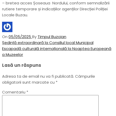
– bretea acces Șoseaua Nordului, conform semnalizării
rutiere temporare și indicațiilor agenților Direcției Poliției
Locale Buzau.
On
05/05/2025
By
Timpul Buzoian
Navigare
Previous
Ședință extraordinară la Consiliul local Municipal
Post
Next
Escapadă culturală internațională la Noaptea Europeană
în
Post
a Muzeelor
articole
Lasă un răspuns
Adresa ta de email nu va fi publicată.
Câmpurile
obligatorii sunt marcate cu
*
Comentariu
*