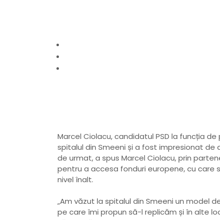
r
s
este convins că po
Vasile Anton Moraru, primul primar independe
:
Ciprian” își schimbă denumirea și structura d
Home
politic
Spitalul din Smeeni, exemplu de urmat. Ma
Marcel Ciolacu, candidatul PSD la funcția de 
spitalul din Smeeni și a fost impresionat de
de urmat, a spus Marcel Ciolacu, prin partene
pentru a accesa fonduri europene, cu care s
nivel înalt.
„Am văzut la spitalul din Smeeni un model d
pe care îmi propun să-l replicăm și în alte l