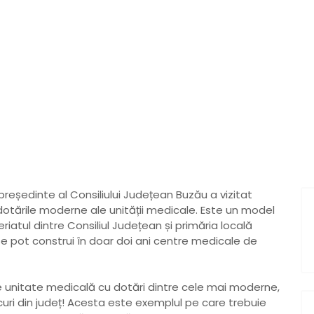
t fi finalizate investiț
nt al Buzăului post-Revoluție, a devenit „Cetățean de onoare
e la 1 august
Muzeul Județean reamenajează Centrul de Info
rcel Ciolacu este convins că pot fi finalizate investiții în
președinte al Consiliului Județean Buzău a vizitat
 dotările moderne ale unității medicale. Este un model
riatul dintre Consiliul Județean și primăria locală
e pot construi în doar doi ani centre medicale de
e unitate medicală cu dotări dintre cele mai moderne,
ocuri din județ! Acesta este exemplul pe care trebuie