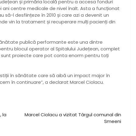
Județean și primăria locală pentru a accesa fonduri
 ani centre medicale de nivel înalt. Asta a funcționat
 să-l desființeze în 2010 și care azi a devenit un
e vin la tratament și recuperare mulți pacienți din
 sănătate publică performante este una dintre
pentru blocul operator al Spitalului Județean, complet
ri sunt proiecte care pot conta enorm pentru toți
tiții în sănătate care să aibă un impact major în
 facem în continuare”, a declarat Marcel Ciolacu.
N
 la
Marcel Ciolacu a vizitat Târgul comunal din
e
Smeeni
x
t