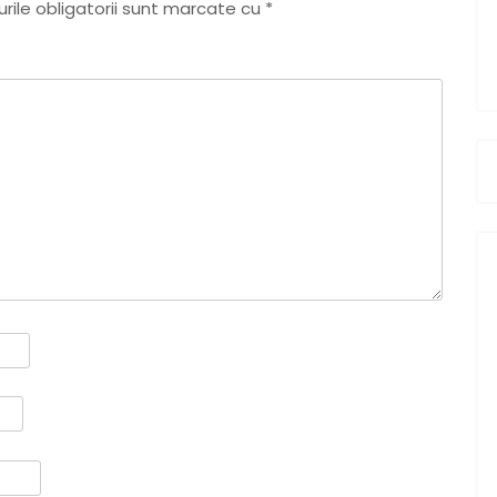
ile obligatorii sunt marcate cu
*
P
o
s
t