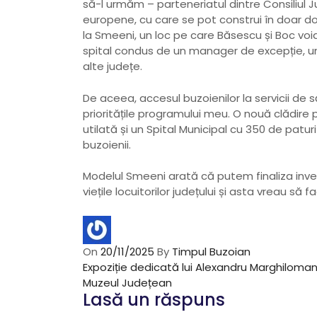
să-l urmăm – parteneriatul dintre Consiliul 
europene, cu care se pot construi în doar doi
la Smeeni, un loc pe care Băsescu și Boc voiau
spital condus de un manager de excepție, und
alte județe.
De aceea, accesul buzoienilor la servicii de
prioritățile programului meu. O nouă clădire 
utilată și un Spital Municipal cu 350 de patu
buzoienii.
Modelul Smeeni arată că putem finaliza inves
viețile locuitorilor județului și asta vreau să
On
20/11/2025
By
Timpul Buzoian
N
P
Expoziție dedicată lui Alexandru Marghiloman,
r
Muzeul Județean
Lasă un răspuns
e
a
v