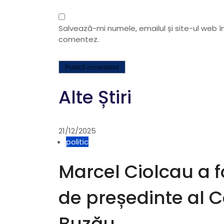
a
r
Salvează-mi numele, emailul și site-ul web î
comentez.
t
i
Alte Știri
c
o
21/12/2025
politic
l
Marcel Ciolcau a fo
e
de președinte al C
Buzău