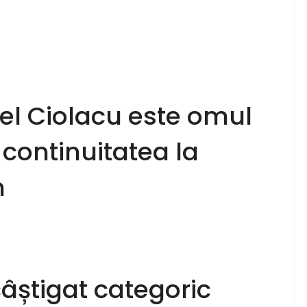
cel Ciolacu este omul
 continuitatea la
n
âștigat categoric