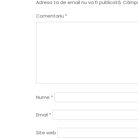
Adresa ta de email nu va fi publicată.
Câmpur
i
v
o
Comentariu
*
u
s
i
P
o
g
s
t
a
r
e
Nume
*
î
Email
*
n
Site web