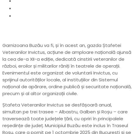
Home
actualitate
Ștafeta Veteranilor Invictus 2025 ajunge la Buzău
Garnizoana Buzău va fi, și în acest an, gazda Ștafetei
Veteranilor Invictus, acțiune de amploare națională ajunsă
la cea de-a XII-a ediție, dedicată cinstirii veteranilor de
război, eroilor și militarilor răniți în teatrele de operații.
Evenimentul este organizat de voluntarii Invictus, cu
sprijinul autorităților locale, al instituțiilor din Sistemul
național de apărare, ordine publică și securitate națională,
precum și al altor organizații civile.
Ștafeta Veteranilor Invictus se desfășoară anual,
simultan pe trei trasee – Albastru, Galben și Roșu – care
traversează toate județele țării, cu opriri în principalele
reședințe de județ. Municipiul Buzău este inclus în Traseul
Roșu, care a pornit pe 1 octombrie 2025 din București și se