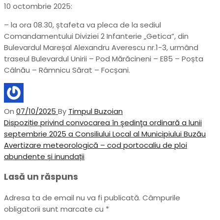
10 octombrie 2025:
– la ora 08.30, ștafeta va pleca de la sediul
Comandamentului Diviziei 2 Infanterie „Getica”, din
Bulevardul Mareșal Alexandru Averescu nr.1-3, urmând
traseul Bulevardul Unirii – Pod Mărăcineni – E85 – Poșta
Câlnău – Râmnicu Sărat – Focșani.
On
07/10/2025
By
Timpul Buzoian
Navigare
Previous
Dispoziție privind convocarea în şedinţa ordinară a lunii
Post
septembrie 2025 a Consiliului Local al Municipiului Buzău
în
Next
Avertizare meteorologică – cod portocaliu de ploi
articole
Post
abundente și inundații
Lasă un răspuns
Adresa ta de email nu va fi publicată.
Câmpurile
obligatorii sunt marcate cu
*