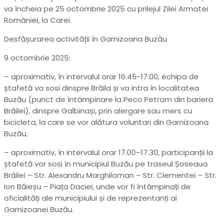
va încheia pe 25 octombrie 2025 cu prilejul Zilei Armatei
României, la Carei.
Desfășurarea activității în Garnizoana Buzău
9 octombrie 2025:
– aproximativ, în intervalul orar 16:45-17:00, echipa de
ștafetă va sosi dinspre Brăila și va intra în localitatea
Buzău (punct de întâmpinare la Peco Petrom din bariera
Brăilei), dinspre Galbinași, prin alergare sau mers cu
bicicleta, la care se vor alătura voluntari din Garnizoana
Buzău;
– aproximativ, în intervalul orar 17.00–17.30, participanții la
ștafetă vor sosi în municipiul Buzău pe traseul Șoseaua
Brăilei – Str. Alexandru Marghiloman – Str. Clementei – Str.
Ion Băieșu – Piața Daciei, unde vor fi întâmpinați de
oficialități ale municipiului și de reprezentanți ai
Garnizoanei Buzău.