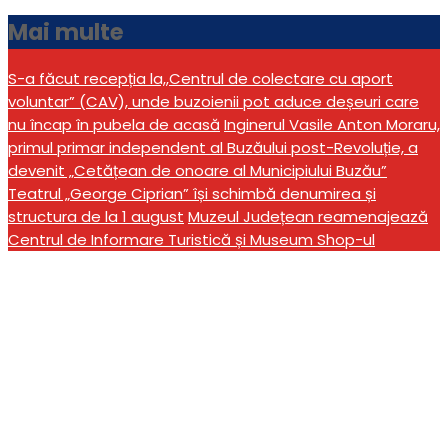
Mai multe
S-a făcut recepția la,,Centrul de colectare cu aport
voluntar” (CAV), unde buzoienii pot aduce deșeuri care
nu încap în pubela de acasă
Inginerul Vasile Anton Moraru,
primul primar independent al Buzăului post-Revoluție, a
devenit „Cetățean de onoare al Municipiului Buzău”
Teatrul „George Ciprian” își schimbă denumirea și
structura de la 1 august
Muzeul Județean reamenajează
Centrul de Informare Turistică și Museum Shop-ul
Ștafeta Veteranilor
Invictus 2025 ajunge la
Buzău