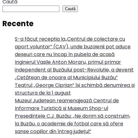
Caută
Caută
Recente
S-a făcut recepția la,,Centrul de colectare cu
aport voluntar” (CAV), unde buzoienii pot aduce
deșeuri care nu încap în pubela de acasă
Inginerul Vasile Anton Moraru, primul primar
independent al Buzăului post-Revoluție, a devenit
„Cetățean de onoare al Municipiului Buzău”
Teatrul „George Ciprian” își schimbă denumirea și
structura de la 1 august
Muzeul Județean reamenajează Centrul de
Informare Turistică și Museum Shop-ul
Președintele C.J. Buzău: „Ne dorim să construim,
la Buzău, o academie de fotbal care să ofere
șanse copiilor din întreg județul”