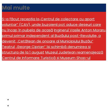
Mai multe
S-a făcut recepția la,,Centrul de colectare cu aport
voluntar” (CAV), unde buzoienii pot aduce deșeuri care
nu încap în pubela de acasă
Inginerul Vasile Anton Moraru,
primul primar independent al Buzăului post-Revoluție, a
devenit „Cetățean de onoare al Municipiului Buzău”
Teatrul „George Ciprian” își schimbă denumirea și
structura de la 1 august
Muzeul Județean reamenajează
Centrul de Informare Turistică și Museum Shop-ul
Etichetă:
agresiune
sexuală
Home
agresiune sexuală