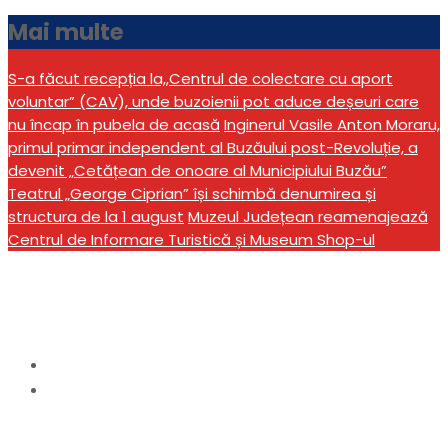
Mai multe
S-a făcut recepția la,,Centrul de colectare cu aport
voluntar” (CAV), unde buzoienii pot aduce deșeuri care
nu încap în pubela de acasă
Inginerul Vasile Anton Moraru,
primul primar independent al Buzăului post-Revoluție, a
devenit „Cetățean de onoare al Municipiului Buzău”
Teatrul „George Ciprian” își schimbă denumirea și
structura de la 1 august
Muzeul Județean reamenajează
Centrul de Informare Turistică și Museum Shop-ul
Etichetă:
infrastructura
Home
infrastructura