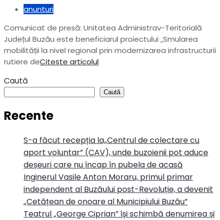
anunturi
Comunicat de presă: Unitatea Administrav-Teritorială
Județul Buzău este beneficiarul proiectului „Smularea
mobilității la nivel regional prin modernizarea infrastructurii
rutiere de
Citește articolul
Caută
Caută
Recente
S-a făcut recepția la,,Centrul de colectare cu
aport voluntar” (CAV), unde buzoienii pot aduce
deșeuri care nu încap în pubela de acasă
Inginerul Vasile Anton Moraru, primul primar
independent al Buzăului post-Revoluție, a devenit
„Cetățean de onoare al Municipiului Buzău”
Teatrul „George Ciprian” își schimbă denumirea și