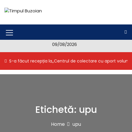
S
k
i
Timpul Buzoian
Stiri, noutati, evenimente din Buzau
p
t
o
M
c
09/08/2026
e
o
n
n
S-a făcut recepția la,,Centrul de colectare cu aport volunt
t
u
e
I
n
t
c
o
n
Etichetă:
upu
Home
upu