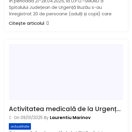
În perioada 21-28.04.2025, la U.P.U.-SMURD a
Spitalului Județean de Urgență Buzău s-au
înregistrat 20 de persoane (adulți și copii) care
Citește articolul
Activitatea medicală de la Urgențe-Pediatrie reintră în normal
Laurentiu Marinov
On
09/01/2025
By
actualitate