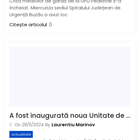
Criza medicilor de gardă de la UPU Pediatrie s-a
încheiat. Miercuri,la sediul Spitalului Județean de
Urgență Buzău a avut loc
Citește articolul
A fost inaugurată noua Unitate de Primiri Urgențe a Spitalului Județean. Aparatura medicală de ultimă generație permite servicii medicale la standarde europene.
Laurentiu Marinov
On
28/11/2024
By
actualitate