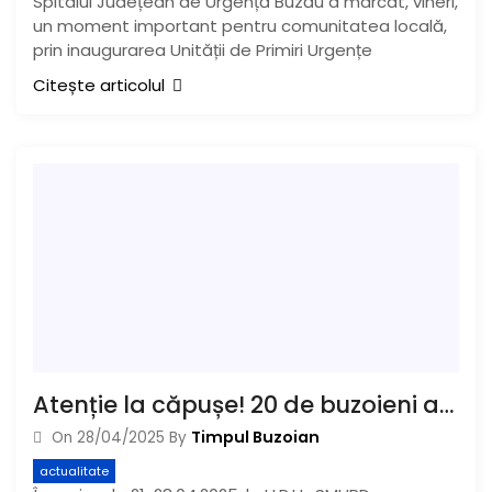
Spitalul Județean de Urgență Buzău a marcat, vineri,
un moment important pentru comunitatea locală,
prin inaugurarea Unității de Primiri Urgențe
Citește articolul
Atenție la căpușe! 20 de buzoieni au ajuns la spital, într-o săptămână
Timpul Buzoian
On
28/04/2025
By
actualitate