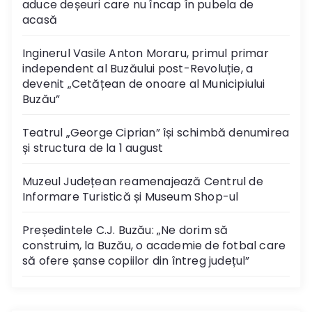
aduce deșeuri care nu încap în pubela de
acasă
Inginerul Vasile Anton Moraru, primul primar
independent al Buzăului post-Revoluție, a
devenit „Cetățean de onoare al Municipiului
Buzău”
Teatrul „George Ciprian” își schimbă denumirea
și structura de la 1 august
Muzeul Județean reamenajează Centrul de
Informare Turistică și Museum Shop-ul
Președintele C.J. Buzău: „Ne dorim să
construim, la Buzău, o academie de fotbal care
să ofere șanse copiilor din întreg județul”