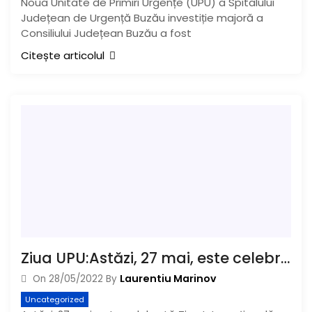
Noua Unitate de Primiri Urgențe (UPU) a Spitalului
Județean de Urgență Buzău investiție majoră a
Consiliului Județean Buzău a fost
Citește articolul
Ziua UPU:Astăzi, 27 mai, este celebrată Ziua Internațională a Medicinei de Urgență, moment de conștientizare a necesității unor sisteme medicale de urgență bine dezvoltate
Laurentiu Marinov
On
28/05/2022
By
Uncategorized