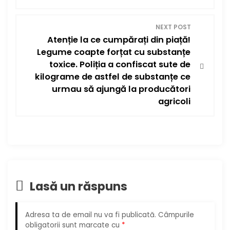
i
g
NEXT POST
Atenție la ce cumpărați din piață!
a
Legume coapte forțat cu substanțe
toxice. Poliția a confiscat sute de
r
kilograme de astfel de substanțe ce
urmau să ajungă la producători
e
agricoli
î
n
a
r
Lasă un răspuns
t
Adresa ta de email nu va fi publicată.
Câmpurile
i
obligatorii sunt marcate cu
*