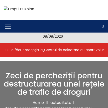
S
k
i
Timpul Buzoian
Stiri, noutati, evenimente din Buzau
p
t
o
M
c
08/08/2026
e
o
n
n
S-a făcut recepția la,,Centrul de colectare cu aport volunt
t
u
e
I
n
t
c
Zeci de percheziții pentru
o
destructurarea unei rețele
n
de trafic de droguri
Home
actualitate