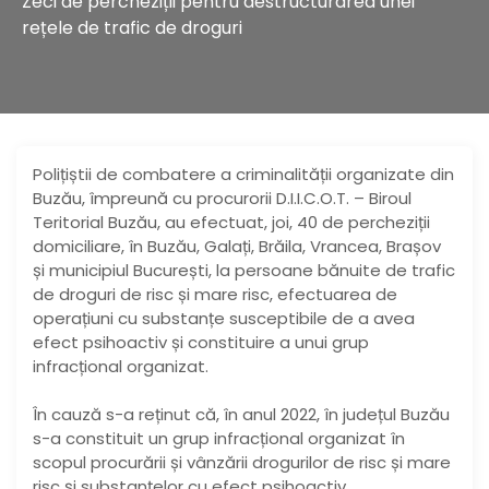
Zeci de percheziții pentru destructurarea unei
rețele de trafic de droguri
Polițiștii de combatere a criminalității organizate din
Buzău, împreună cu procurorii D.I.I.C.O.T. – Biroul
Teritorial Buzău, au efectuat, joi, 40 de percheziții
domiciliare, în Buzău, Galați, Brăila, Vrancea, Brașov
și municipiul București, la persoane bănuite de trafic
de droguri de risc și mare risc, efectuarea de
operațiuni cu substanțe susceptibile de a avea
efect psihoactiv și constituire a unui grup
infracțional organizat.
În cauză s-a reținut că, în anul 2022, în județul Buzău
s-a constituit un grup infracțional organizat în
scopul procurării și vânzării drogurilor de risc și mare
risc și substanțelor cu efect psihoactiv.