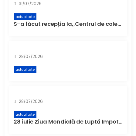
31/07/2026
actualitate
S-a făcut recepția la,,Centrul de colectare cu aport voluntar” (CAV), unde buzoienii pot aduce deșeuri care nu încap în pubela de acasă
28/07/2026
actualitate
28/07/2026
actualitate
28 iulie Ziua Mondială de Luptă Împotriva Hepatitei