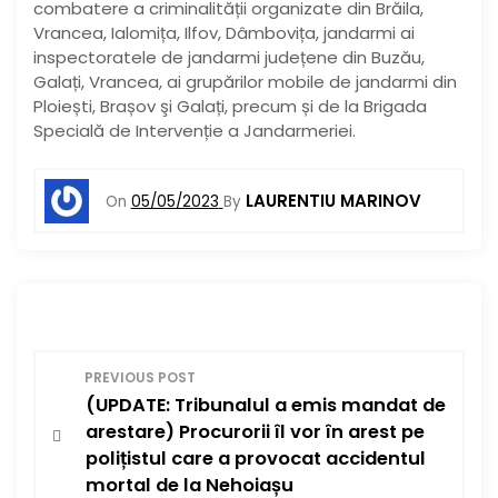
combatere a criminalității organizate din Brăila,
Vrancea, Ialomița, Ilfov, Dâmbovița, jandarmi ai
inspectoratele de jandarmi județene din Buzău,
Galați, Vrancea, ai grupărilor mobile de jandarmi din
Ploiești, Brașov şi Galați, precum și de la Brigada
Specială de Intervenție a Jandarmeriei.
LAURENTIU MARINOV
On
05/05/2023
By
N
PREVIOUS POST
(UPDATE: Tribunalul a emis mandat de
a
arestare) Procurorii îl vor în arest pe
v
polițistul care a provocat accidentul
mortal de la Nehoiașu