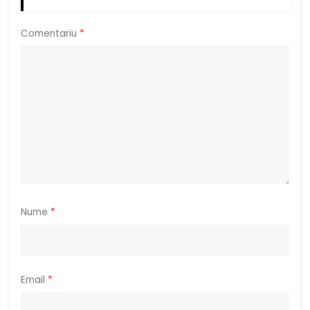
c
Comentariu
*
o
l
e
Nume
*
Email
*