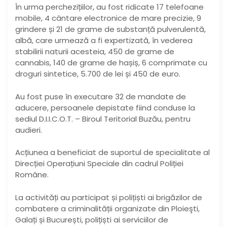
În urma perchezițiilor, au fost ridicate 17 telefoane
mobile, 4 cântare electronice de mare precizie, 9
grindere și 21 de grame de substanță pulverulentă,
albă, care urmează a fi expertizată, în vederea
stabilirii naturii acesteia, 450 de grame de
cannabis, 140 de grame de hașiș, 6 comprimate cu
droguri sintetice, 5.700 de lei și 450 de euro.
Au fost puse în executare 32 de mandate de
aducere, persoanele depistate fiind conduse la
sediul D.I.I.C.O.T. – Biroul Teritorial Buzău, pentru
audieri.
Acțiunea a beneficiat de suportul de specialitate al
Direcției Operațiuni Speciale din cadrul Poliției
Române.
La activități au participat și polițiști ai brigăzilor de
combatere a criminalității organizate din Ploieşti,
Galați și București, polițiști ai serviciilor de