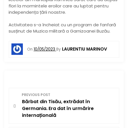
flori la mormintele eroilor care au luptat pentru
independența țării noastre.
Activitatea s-a încheiat cu un program de fanfară
susținut de Muzica militară a Garnizoanei Buzău.
LAURENTIU MARINOV
On
10/05/2023
By
N
PREVIOUS POST
Bărbat din Tisău, extrădat în
a
Germania. Era dat în urmărire
v
internațională