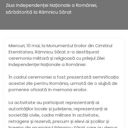
Ziua Independenței Naționale a României,
sărbătorită la Râmnicu Sărat
Miercuri, 10 mai, la Monumentul Eroilor din Cimitirul
Eternitatea, Râmnicu Sărat s-a desfășurat
ceremonia militară și religioasă cu prilejul Zilei
Independenței Naționale a României.
În cadrul ceremoniei a fost prezentată semnificația
acestei zile pentru România, urmată de o slujbă de
pomenire oficiată în memoria eroilor.
La activitate au participat reprezentanți ai
autorităților locale și județene, reprezentanți ai
societății civile, cadre militare în activitate,
retragere și rezervă, precum și elevi ai școlilor și
liceelor din municipiul Râmnicu Sărat care au depus