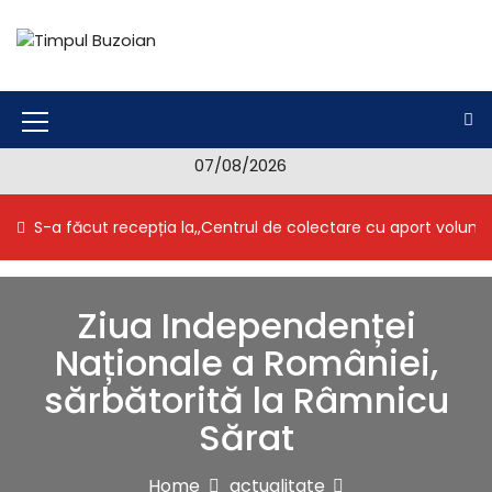
S
k
i
Timpul Buzoian
Stiri, noutati, evenimente din Buzau
p
t
o
M
c
07/08/2026
e
o
n
n
S-a făcut recepția la,,Centrul de colectare cu aport volunt
t
u
e
I
n
t
c
Ziua Independenței
o
Naționale a României,
n
sărbătorită la Râmnicu
Sărat
Home
actualitate