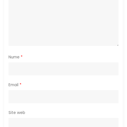
c
o
l
e
Nume
*
Email
*
Site web