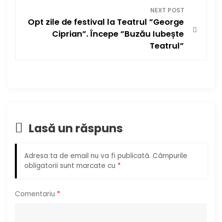
i
NEXT POST
g
Opt zile de festival la Teatrul ”George
Ciprian”. Începe ”Buzău Iubește
a
Teatrul”
r
e
î
Lasă un răspuns
n
a
Adresa ta de email nu va fi publicată.
Câmpurile
obligatorii sunt marcate cu
*
r
t
Comentariu
*
i