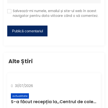
Salvează-mi numele, emailul și site-ul web în acest
navigator pentru data viitoare când o să comentez.
Alte Știri
31/07/2026
actualitate
S-a făcut recepția la,,Centrul de colectare cu aport voluntar” (CAV), unde buzoienii pot aduce deșeuri care nu încap în pubela de acasă