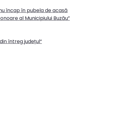
 nu încap în pubela de acasă
onoare al Municipiului Buzău”
in întreg județul”