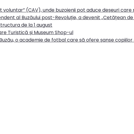
rt voluntar” (CAV), unde buzoienii pot aduce deșeuri care
ndent al Buzăului post-Revoluție, a devenit „Cetățean de 
tructura de la 1 august
re Turistică și Museum Shop-ul
Buzău, o academie de fotbal care să ofere șanse copiilor d