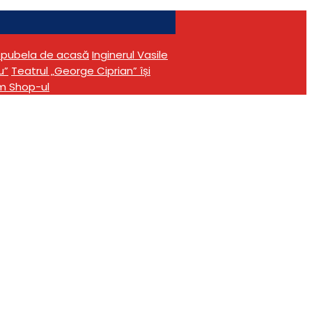
în pubela de acasă
Inginerul Vasile
u”
Teatrul „George Ciprian” își
m Shop-ul