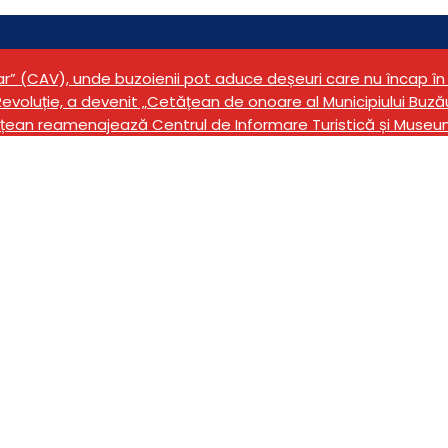
tar” (CAV), unde buzoienii pot aduce deșeuri care nu încap 
evoluție, a devenit „Cetățean de onoare al Municipiului Buză
țean reamenajează Centrul de Informare Turistică și Museu