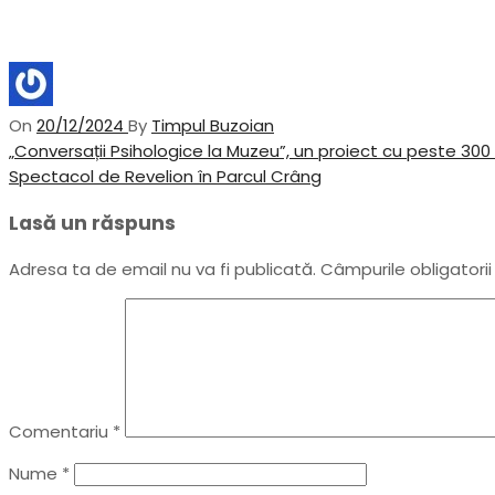
On
20/12/2024
By
Timpul Buzoian
Navigare
Previous
„Conversații Psihologice la Muzeu”, un proiect cu peste 300 d
Post
Next
Spectacol de Revelion în Parcul Crâng
în
Post
Lasă un răspuns
articole
Adresa ta de email nu va fi publicată.
Câmpurile obligatori
Comentariu
*
Nume
*