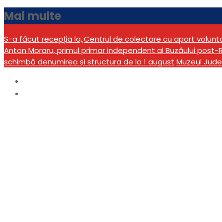
Mai multe
S-a făcut recepția la,,Centrul de colectare cu aport volun
Anton Moraru, primul primar independent al Buzăului post-R
schimbă denumirea și structura de la 1 august
Muzeul Jude
Home
Uncategorized