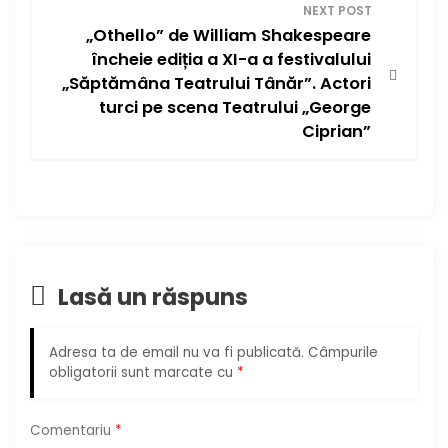
v
NEXT POST
„Othello” de William Shakespeare
i
încheie ediția a XI-a a festivalului
g
„Săptămâna Teatrului Tânăr”. Actori
turci pe scena Teatrului „George
a
Ciprian”
r
e
î
Lasă un răspuns
n
a
Adresa ta de email nu va fi publicată.
Câmpurile
obligatorii sunt marcate cu
*
r
t
Comentariu
*