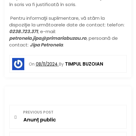
în scris va fi justificată în scris.
Pentru informaţii suplimentare, vă stăm la
dispoziţie la următoarele date de contact: telefon:
0238.723.371
, e-mail:
petronela.jipa@primariabuzau.ro
, persoană de
contact:
Jipa Petronela
.
TIMPUL BUZOIAN
On
08/11/2024
By
N
PREVIOUS POST
Anunț public
a