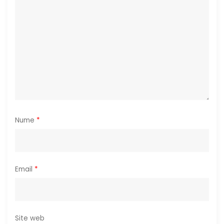
i
c
o
l
e
Nume
*
Email
*
Site web