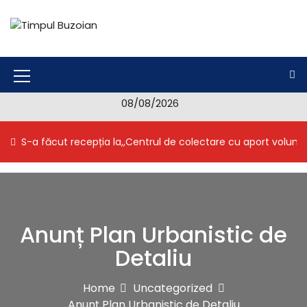
S
k
i
Timpul Buzoian
Stiri, noutati, evenimente din Buzau
p
t
o
M
c
08/08/2026
e
o
n
n
S-a făcut recepția la,,Centrul de colectare cu aport volunt
t
u
e
I
n
t
c
o
Anunț Plan Urbanistic de
n
Detaliu
Home
Uncategorized
Anunț Plan Urbanistic de Detaliu