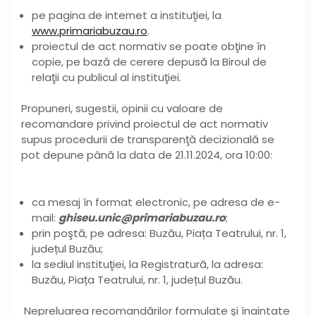
pe pagina de internet a instituţiei, la
www.primariabuzau.ro
.
proiectul de act normativ se poate obţine în
copie, pe bază de cerere depusă la Biroul de
relaţii cu publicul al instituţiei.
Propuneri, sugestii, opinii cu valoare de
recomandare privind proiectul de act normativ
supus procedurii de transparenţă decizională se
pot depune până la data de 21.11.2024, ora 10:00:
ca mesaj în format electronic, pe adresa de e-
mail:
ghiseu.unic@primariabuzau.ro
;
prin poştă, pe adresa: Buzău, Piața Teatrului, nr. 1,
județul Buzău;
la sediul instituţiei, la Registratură, la adresa:
Buzău, Piața Teatrului, nr. 1, județul Buzău.
Nepreluarea recomandărilor formulate şi înaintate