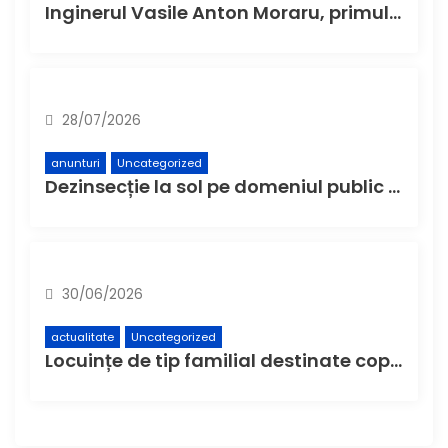
Inginerul Vasile Anton Moraru, primul primar independent al Buzăului post-Revoluție, a devenit „Cetățean de onoare al Municipiului Buzău”
28/07/2026
anunturi
Uncategorized
Dezinsecție la sol pe domeniul public din municipiul Buzău – Etapa a 4-a
30/06/2026
actualitate
Uncategorized
Locuințe de tip familial destinate copiilor și tinerilor, construite și dotate printr-o asociere între CJ Buzău și Fundația „Hope and Homes for Children”