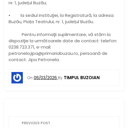
nr. 1, județul Buzău;
• la sediul instituţiei, la Registratură, la adresa:
Buzău, Piața Teatrului, nr. 1, județul Buzău.
Pentru informaţii suplimentare, vă stăm la
dispoziţie la următoarele date de contact: telefon:
0238.723.371, e-mail:
petronela.jipa@primariabuzau.ro, persoană de
contact: Jipa Petronela.
TIMPUL BUZOIAN
On
06/03/2026
By
N
PREVIOUS POST