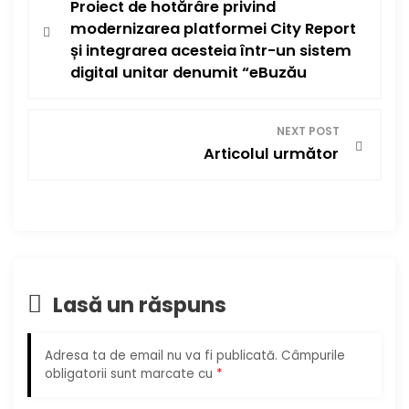
Proiect de hotărâre privind
a
modernizarea platformei City Report
v
și integrarea acesteia într-un sistem
digital unitar denumit “eBuzău
i
g
NEXT POST
Articolul următor
a
r
e
î
Lasă un răspuns
n
Adresa ta de email nu va fi publicată.
Câmpurile
a
obligatorii sunt marcate cu
*