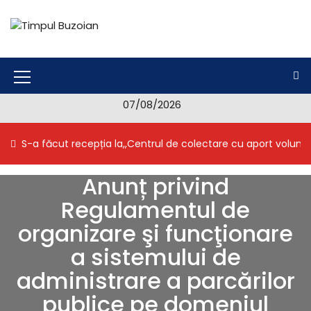
S
k
i
Timpul Buzoian
Stiri, noutati, evenimente din Buzau
p
t
o
M
c
07/08/2026
e
o
n
n
S-a făcut recepția la,,Centrul de colectare cu aport volunt
t
u
e
I
n
Anunț privind
t
c
Regulamentul de
o
organizare şi funcţionare
n
a sistemului de
administrare a parcărilor
publice pe domeniul