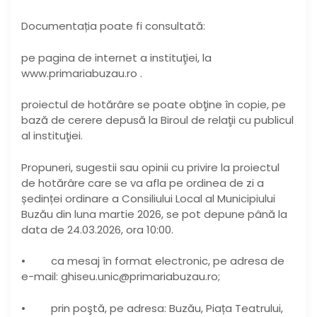
Documentația poate fi consultată:
pe pagina de internet a instituţiei, la
www.primariabuzau.ro .
proiectul de hotărâre se poate obţine în copie, pe
bază de cerere depusă la Biroul de relaţii cu publicul
al instituţiei.
Propuneri, sugestii sau opinii cu privire la proiectul
de hotărâre care se va afla pe ordinea de zi a
ședinței ordinare a Consiliului Local al Municipiului
Buzău din luna martie 2026, se pot depune până la
data de 24.03.2026, ora 10:00.
• ca mesaj în format electronic, pe adresa de
e-mail: ghiseu.unic@primariabuzau.ro;
• prin poştă, pe adresa: Buzău, Piața Teatrului,