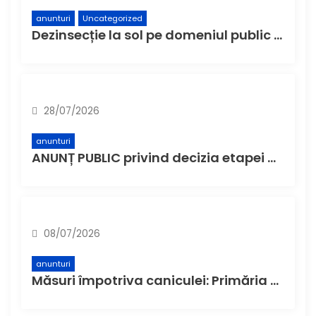
anunturi
Uncategorized
Dezinsecție la sol pe domeniul public din municipiul Buzău – Etapa a 4-a
28/07/2026
anunturi
ANUNȚ PUBLIC privind decizia etapei de încadrare – ’’Complex de sănătate – Spital Municipal Buzău, etapa construire spital – faza Studiu de Fezabilitate’’
08/07/2026
anunturi
Măsuri împotriva caniculei: Primăria Buzău anunță spații de răcorire în farmaciile partenere