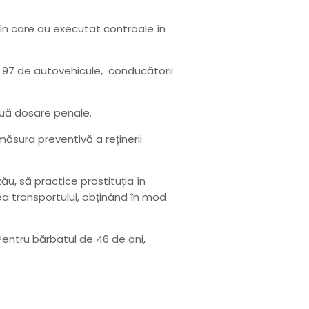
xt în care au executat controale în
c 97 de autovehicule, conducătorii
ouă dosare penale.
măsura preventivă a reținerii
ău, să practice prostituția în
area transportului, obținând în mod
Pentru bărbatul de 46 de ani,