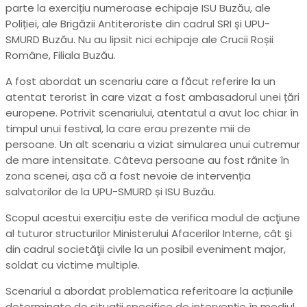
parte la exercițiu numeroase echipaje ISU Buzău, ale
Poliției, ale Brigăzii Antiteroriste din cadrul SRI și UPU-
SMURD Buzău. Nu au lipsit nici echipaje ale Crucii Roșii
Române, Filiala Buzău.
A fost abordat un scenariu care a făcut referire la un
atentat terorist în care vizat a fost ambasadorul unei țări
europene. Potrivit scenariului, atentatul a avut loc chiar în
timpul unui festival, la care erau prezente mii de
persoane. Un alt scenariu a viziat simularea unui cutremur
de mare intensitate. Câteva persoane au fost rănite în
zona scenei, așa că a fost nevoie de intervenția
salvatorilor de la UPU-SMURD și ISU Buzău.
Scopul acestui exercițiu este de verifica modul de acţiune
al tuturor structurilor Ministerului Afacerilor Interne, cât şi
din cadrul societăţii civile la un posibil eveniment major,
soldat cu victime multiple.
Scenariul a abordat problematica referitoare la acțiunile
determinate de situații specifice de intervenție în mediul