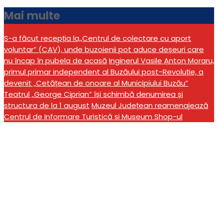
Mai multe
S-a făcut recepția la,,Centrul de colectare cu aport
voluntar” (CAV), unde buzoienii pot aduce deșeuri care
nu încap în pubela de acasă
Inginerul Vasile Anton Moraru,
primul primar independent al Buzăului post-Revoluție, a
devenit „Cetățean de onoare al Municipiului Buzău”
Teatrul „George Ciprian” își schimbă denumirea și
structura de la 1 august
Muzeul Județean reamenajează
Centrul de Informare Turistică și Museum Shop-ul
Atentat terorist, simulat
la Sărata Monteroru.
Jandarmeria a organizat
exerciţiul național SAREX