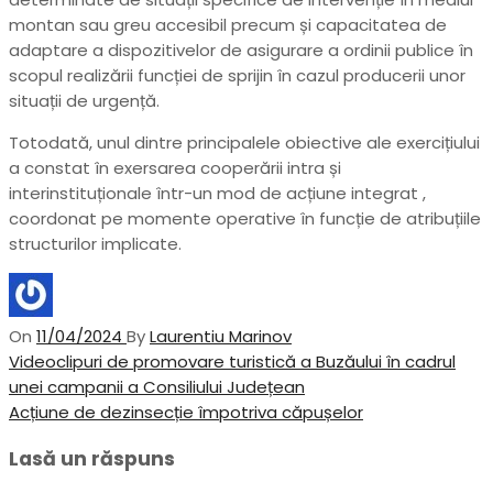
montan sau greu accesibil precum și capacitatea de
adaptare a dispozitivelor de asigurare a ordinii publice în
scopul realizării funcției de sprijin în cazul producerii unor
situații de urgență.
Totodată, unul dintre principalele obiective ale exercițiului
a constat în exersarea cooperării intra și
interinstituționale într-un mod de acțiune integrat ,
coordonat pe momente operative în funcție de atribuțiile
structurilor implicate.
On
11/04/2024
By
Laurentiu Marinov
Navigare
Previous
Videoclipuri de promovare turistică a Buzăului în cadrul
Post
unei campanii a Consiliului Județean
în
Next
Acțiune de dezinsecție împotriva căpușelor
articole
Post
Lasă un răspuns