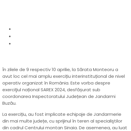
2024
Home
actualitate
Atentat terorist, simulat la Sărata Monteroru.
Jandarmeria a organizat exerciţiul național SAREX
2024
În zilele de 9 respectiv 10 aprilie, la Sărata Monteoru a
avut loc cel mai amplu exercițiu interinstituțional de nivel
operativ organizat în România. Este vorba despre
exerciţiul național SAREX 2024, desfășurat sub
coordonarea Inspectoratului Județean de Jandarmi
Buzău.
La exercițiu, au fost implicate echipaje de Jandarmerie
din mai multe județe, cu sprijinul în teren al specialiştilor
din cadrul Centrului montan Sinaia. De asemenea, au luat