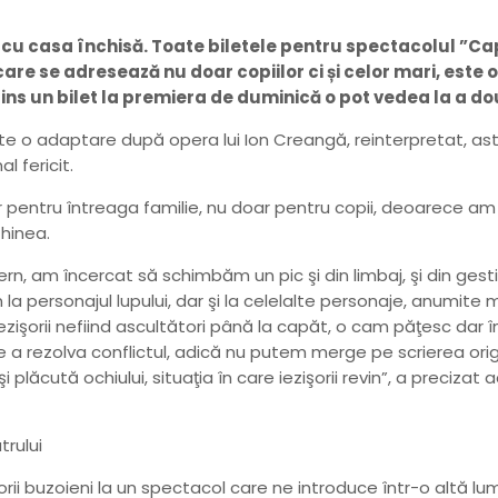
cu casa închisă. Toate biletele pentru spectacolul ”Cap
are se adresează nu doar copiilor ci și celor mari, este 
ins un bilet la premiera de duminică o pot vedea la a do
este o adaptare după opera lui Ion Creangă, reinterpretat, astf
l fericit.
 pentru întreaga familie, nu doar pentru copii, deoarece am
Ghinea.
dern, am încercat să schimbăm un pic şi din limbaj, şi din gest
la personajul lupului, dar şi la celelalte personaje, anumit
zişorii nefiind ascultători până la capăt, o cam păţesc dar într
 a rezolva conflictul, adică nu putem merge pe scrierea origi
plăcută ochiului, situaţia în care iezişorii revin”, a precizat 
trului
rii buzoieni la un spectacol care ne introduce într-o altă lume,