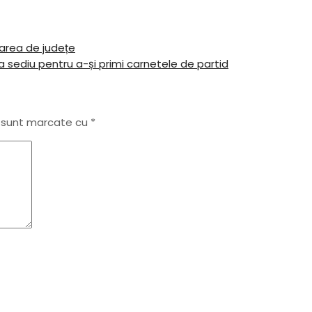
țarea de județe
a sediu pentru a-și primi carnetele de partid
i sunt marcate cu
*