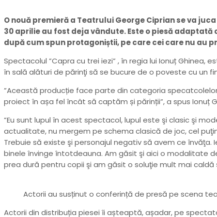
O nouă premieră a Teatrului George Ciprian se va juca 
30 aprilie au fost deja vândute. Este o piesă adaptată c
după cum spun protagoniștii, pe care cei care nu au pr
Spectacolul ”Capra cu trei iezi” , în regia lui Ionuț Ghinea, 
în sală alături de părinţi să se bucure de o poveste cu un fina
”Această producție face parte din categoria specatcolelor
proiect în așa fel încât să captăm și părinții”, a spus Ionuț 
”Eu sunt lupul în acest spectacol, lupul este şi clasic şi mo
actualitate, nu mergem pe schema clasică de joc, cel puţin 
Trebuie să existe şi personajul negativ să avem ce învăţa. Ie
binele învinge întotdeauna. Am găsit şi aici o modalitate de
prea dură pentru copii şi am găsit o soluţie mult mai caldă şi 
Actorii au susținut o conferință de presă pe scena tea
Actorii din distribuția piesei îi așteaptă, așadar, pe spectato