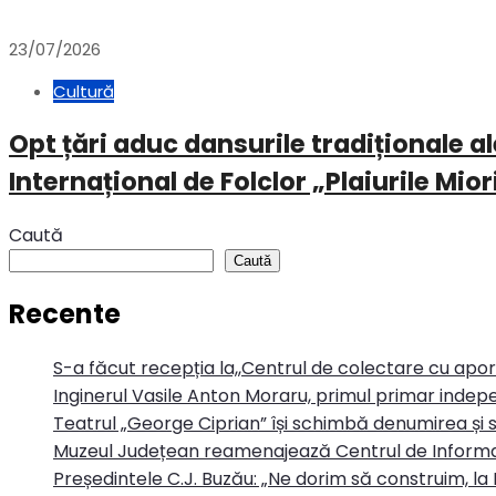
23/07/2026
Cultură
Opt țări aduc dansurile tradiționale ale
Internațional de Folclor „Plaiurile Mior
Caută
Caută
Recente
S-a făcut recepția la,,Centrul de colectare cu apo
Inginerul Vasile Anton Moraru, primul primar indepe
Teatrul „George Ciprian” își schimbă denumirea și s
Muzeul Județean reamenajează Centrul de Informa
Președintele C.J. Buzău: „Ne dorim să construim, la 