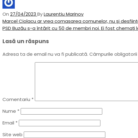
On
27/04/2023
By
Laurentiu Marinov
Navigare
Previous
Marcel Ciolacu ar vrea comasarea comunelor, nu și desfiin
Post
Next
PSD Buzău s-a întărit cu 50 de membri noi. Ei fost chemați l
în
Post
Lasă un răspuns
articole
Adresa ta de email nu va fi publicată.
Câmpurile obligatori
Comentariu
*
Nume
*
Email
*
Site web