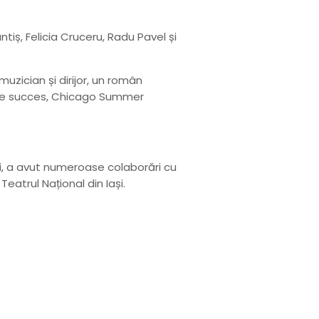
ntiș, Felicia Cruceru, Radu Pavel și
uzician și dirijor, un român
mare succes, Chicago Summer
lui, a avut numeroase colaborări cu
eatrul Național din Iași.