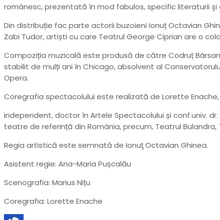
românesc, prezentată în mod fabulos, specific literaturii şi 
Din distribuție fac parte actorii buzoieni Ionuț Octavian Ghin
Zabi Tudor, artiști cu care Teatrul George Ciprian are o col
Compoziția muzicală este produsă de către Codruț Bârsan, un
stabilit de mulți ani în Chicago, absolvent al Conservator
Opera.
Coregrafia spectacolului este realizată de Lorette Enache,
independent, doctor în Artele Spectacolului și conf.univ. dr
teatre de referință din România, precum, Teatrul Bulandra, Tea
Regia artistică este semnată de Ionuţ Octavian Ghinea.
Asistent regie: Ana-Maria Pușcalău
Scenografia: Marius Nițu
Coregrafia: Lorette Enache