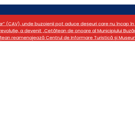
tar” (CAV), unde buzoienii pot aduce deșeuri care nu încap 
evoluție, a devenit „Cetățean de onoare al Municipiului Buză
țean reamenajează Centrul de Informare Turistică și Museu
n versiune reinterpreta
rian”
scena Teatrului ”George Ciprian”