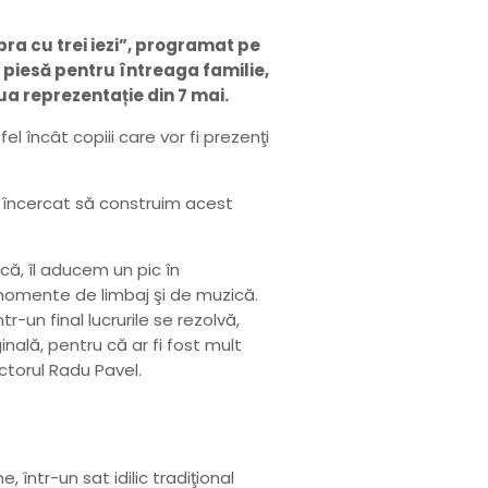
ra cu trei iezi”, programat pe
o piesă pentru întreaga familie,
ua reprezentație din 7 mai.
el încât copiii care vor fi prezenţi
 încercat să construim acest
ică, îl aducem un pic în
e momente de limbaj şi de muzică.
-un final lucrurile se rezolvă,
nală, pentru că ar fi fost mult
actorul Radu Pavel.
 într-un sat idilic tradiţional