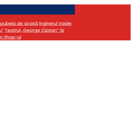
în pubela de acasă
Inginerul Vasile
u”
Teatrul „George Ciprian” își
m Shop-ul
tă, pe scena