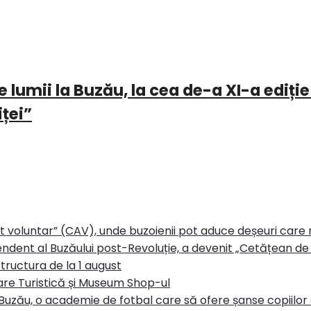
 lumii la Buzău, la cea de-a XI-a ediție
iței”
rt voluntar” (CAV), unde buzoienii pot aduce deșeuri care
ndent al Buzăului post-Revoluție, a devenit „Cetățean de 
tructura de la 1 august
re Turistică și Museum Shop-ul
Buzău, o academie de fotbal care să ofere șanse copiilor d