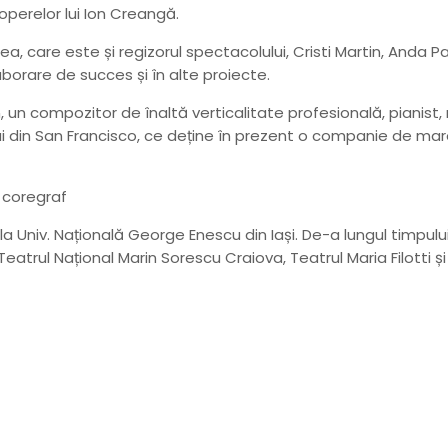
operelor lui Ion Creangă.
ea, care este și regizorul spectacolului, Cristi Martin, Anda Pa
aborare de succes și în alte proiecte.
 compozitor de înaltă verticalitate profesională, pianist, m
ului din San Francisco, ce deține în prezent o companie de 
 coregraf
. la Univ. Națională George Enescu din Iași. De-a lungul timpu
trul Național Marin Sorescu Craiova, Teatrul Maria Filotti și T