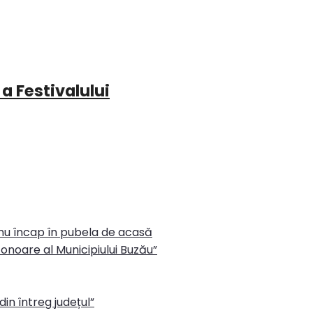
 a Festivalului
 nu încap în pubela de acasă
onoare al Municipiului Buzău”
in întreg județul”