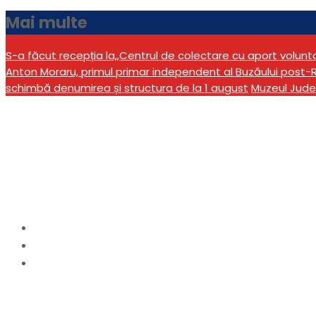
Mai multe
S-a făcut recepția la,,Centrul de colectare cu aport volun
Anton Moraru, primul primar independent al Buzăului post-R
schimbă denumirea și structura de la 1 august
Muzeul Jude
”Capra cu trei iezi” î
Teatrului ”George Cip
Home
Cultură
”Capra cu trei iezi” în versiune reinterpretată, pe 