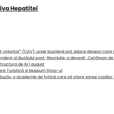
iva Hepatitei
rt voluntar” (CAV), unde buzoienii pot aduce deșeuri care
ndent al Buzăului post-Revoluție, a devenit „Cetățean de 
tructura de la 1 august
re Turistică și Museum Shop-ul
Buzău, o academie de fotbal care să ofere șanse copiilor d