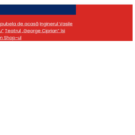
în pubela de acasă
Inginerul Vasile
u”
Teatrul „George Ciprian” își
m Shop-ul
e un șofer
l.