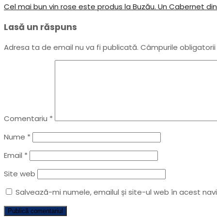
Post
Next
Cel mai bun vin rose este produs la Buzău. Un Cabernet din 
în
Post
Lasă un răspuns
articole
Adresa ta de email nu va fi publicată.
Câmpurile obligatori
Comentariu
*
Nume
*
Email
*
Site web
Salvează-mi numele, emailul și site-ul web în acest na