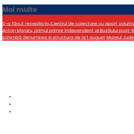
Mai multe
S-a făcut recepția la,,Centrul de colectare cu aport volun
Anton Moraru, primul primar independent al Buzăului post-R
schimbă denumirea și structura de la 1 august
Muzeul Jude
Căruță lovită în plin
octogenar. Patru pers
Home
actualitate
Căruță lovită în plin de o mașină condusă de un șof