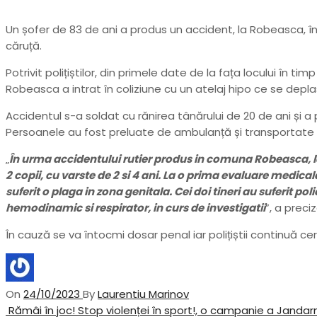
Un șofer de 83 de ani a produs un accident, la Robeasca, în u
căruță.
Potrivit polițiștilor, din primele date de la fața locului în
Robeasca a intrat în coliziune cu un atelaj hipo ce se dep
Accidentul s-a soldat cu rănirea tânărului de 20 de ani și a 
Persoanele au fost preluate de ambulanță și transportate la 
„
În urma accidentului rutier produs in comuna Robeasca, la U
2 copii, cu varste de 2 si 4 ani. La o prima evaluare medicala,
suferit o plaga in zona genitala. Cei doi tineri au suferit pol
hemodinamic si respirator, in curs de investigatii
”, a preci
În cauză se va întocmi dosar penal iar polițiștii continuă ce
On
24/10/2023
By
Laurentiu Marinov
Navigare
Previous
Rămâi în joc! Stop violenței în sport!, o campanie a Jandar