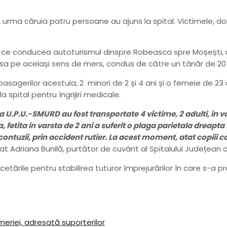
rma căruia patru persoane au ajuns la spital. Victimele, doi ti
 timp ce conducea autoturismul dinspre Robeasca spre Moșești, 
lasa pe același sens de mers, condus de către un tânăr de 20
pasagerilor acestuia, 2 minori de 2 și 4 ani și o femeie de 23 
spital pentru îngrijiri medicale.
.P.U.-SMURD au fost transportate 4 victime, 2 adulti, in var
 fetita in varsta de 2 ani a suferit o plaga parietala dreapta i
icontuzii, prin accident rutier. La acest moment, atat copiii cat
zat Adriana Bunilă, purtător de cuvânt al Spitalului Județean
rcetările pentru stabilirea tuturor împrejurărilor în care s-a p
meriei, adresată suporterilor