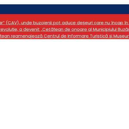
tar” (CAV), unde buzoienii pot aduce deșeuri care nu încap 
evoluție, a devenit „Cetățean de onoare al Municipiului Buză
țean reamenajează Centrul de Informare Turistică și Museu
 de o mașină condusă d
oane au ajuns la spita
er octogenar. Patru persoane au ajuns la spital.