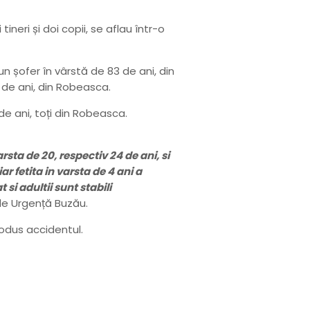
neri și doi copii, se aflau într-o
un șofer în vârstă de 83 de ani, din
 de ani, din Robeasca.
de ani, toți din Robeasca.
sta de 20, respectiv 24 de ani, si
ar fetita in varsta de 4 ani a
 si adultii sunt stabili
 de Urgență Buzău.
rodus accidentul.