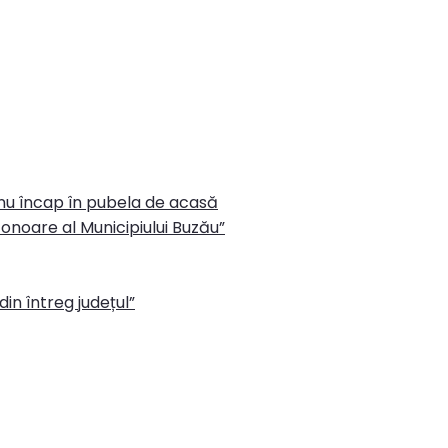
 nu încap în pubela de acasă
onoare al Municipiului Buzău”
in întreg județul”