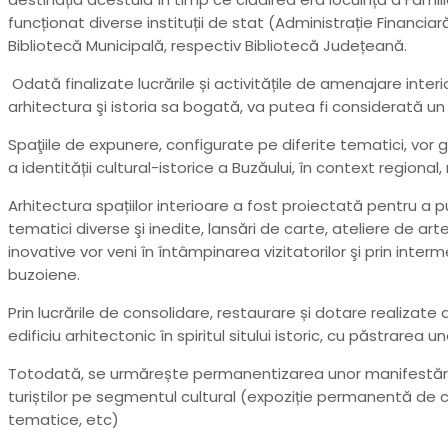
funcționat diverse instituții de stat (Administrație Financiar
Bibliotecă Municipală, respectiv Bibliotecă Județeană.
Odată finalizate lucrările și activitățile de amenajare interi
arhitectura şi istoria sa bogată, va putea fi considerată un a
Spaţiile de expunere, configurate pe diferite tematici, vor gă
a identității cultural-istorice a Buzăului, în context regional
Arhitectura spațiilor interioare a fost proiectată pentru a 
tematici diverse şi inedite, lansări de carte, ateliere de ar
inovative vor veni în întâmpinarea vizitatorilor şi prin interm
buzoiene.
Prin lucrările de consolidare, restaurare și dotare realizat
edificiu arhitectonic în spiritul sitului istoric, cu păstrarea
Totodată, se urmărește permanentizarea unor manifestări cu
turiștilor pe segmentul cultural (expoziție permanentă de ca
tematice, etc)