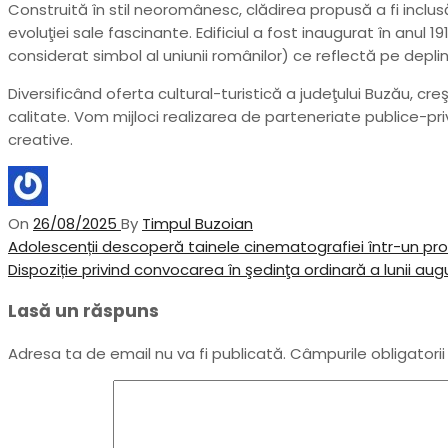
Construită în stil neoromânesc, clădirea propusă a fi inclusă 
evoluţiei sale fascinante. Edificiul a fost inaugurat în anul 1
considerat simbol al uniunii românilor) ce reflectă pe deplin 
Diversificând oferta cultural-turistică a judeţului Buzău, c
calitate. Vom mijloci realizarea de parteneriate publice-priva
creative.
On
26/08/2025
By
Timpul Buzoian
Navigare
Previous
Adolescenții descoperă tainele cinematografiei într-un proi
Post
Next
Dispoziție privind convocarea în şedinţa ordinară a lunii augu
în
Post
Lasă un răspuns
articole
Adresa ta de email nu va fi publicată.
Câmpurile obligatori