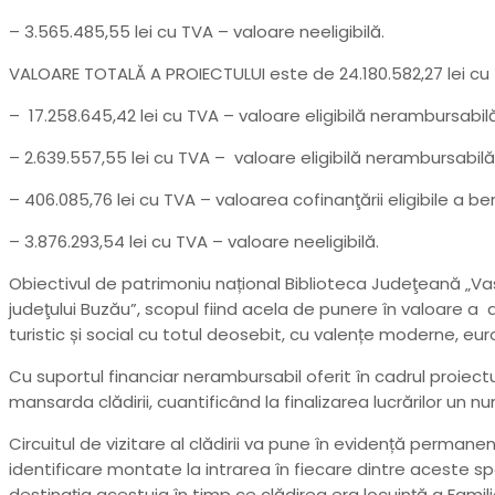
– 3.565.485,55 lei cu TVA – valoare neeligibilă.
VALOARE TOTALĂ A PROIECTULUI este de 24.180.582,27 lei cu 
– 17.258.645,42 lei cu TVA – valoare eligibilă nerambursabil
– 2.639.557,55 lei cu TVA – valoare eligibilă nerambursabilă
– 406.085,76 lei cu TVA – valoarea cofinanţării eligibile a ben
– 3.876.293,54 lei cu TVA – valoare neeligibilă.
Obiectivul de patrimoniu național Biblioteca Judeţeană „Vasil
judeţului Buzău”, scopul fiind acela de punere în valoare a arh
turistic și social cu totul deosebit, cu valențe moderne, eu
Cu suportul financiar nerambursabil oferit în cadrul proiectul
mansarda clădirii, cuantificând la finalizarea lucrărilor un n
Circuitul de vizitare al clădirii va pune în evidență permane
identificare montate la intrarea în fiecare dintre aceste spaț
destinația acestuia în timp ce clădirea era locuință a Famili