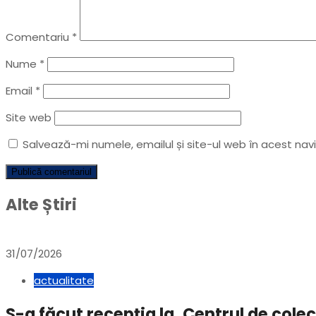
Comentariu
*
Nume
*
Email
*
Site web
Salvează-mi numele, emailul și site-ul web în acest na
Alte Știri
31/07/2026
actualitate
S-a făcut recepția la,,Centrul de col