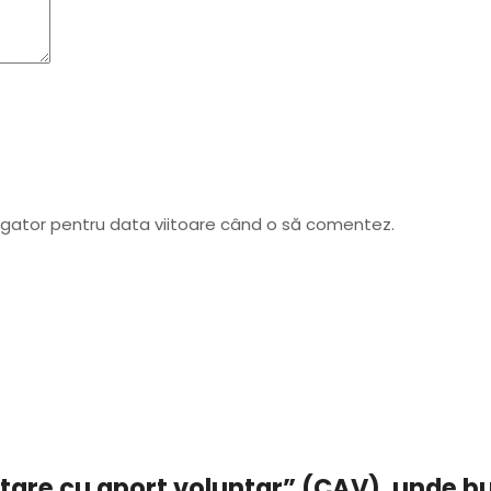
vigator pentru data viitoare când o să comentez.
ectare cu aport voluntar” (CAV), unde b