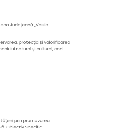
oteca Județeană „Vasile
rvarea, protecția și valorificarea
niului natural și cultural, cod
cetățeni prin promovarea
ivă, Obiectiv Specific