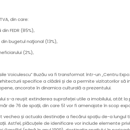
TVA, din care:
ă din FEDR (85%),
 din bugetul naţional (13%),
eficiarului (2%),
e Voiculescu” Buzău va fi transformat într-un „Centru Expoziţi
itecturii specifice a clădirii și de a permite vizitatorilor să 
ropene, ancorate în dinamica culturală a prezentului.
ui s-a reușit extinderea suprafeței utile a imobilului, atât la 
umăr de 76 de spații, din care 51 vor fi amenajate în scop expoz
nt vechea și actuala destinație a fiecărui spațiu de-a lungul t
ii. Astfel, plăcuțele de idenificare vor include elemente privi
ei Garoflid (până în anul 1909), destinația spațiului în perioa