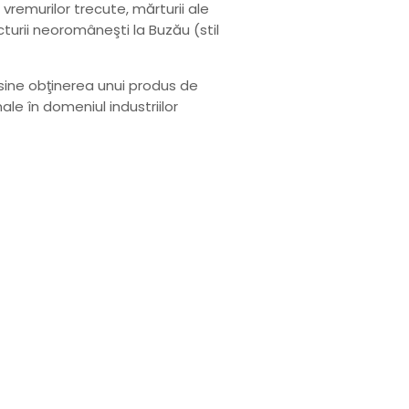
 vremurilor trecute, mărturii ale
ecturii neoromâneşti la Buzău (stil
ă sine obţinerea unui produs de
ale în domeniul industriilor