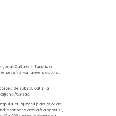
onal, Cultural şi Turistic al
imerseze într-un univers cultural,
partea de subsol, cât și la
ițional/turistic.
impului, cu ajutorul plăcuțelor de
nd: destinația actuală a spațiului,
da 1914-1984 când în clădire au