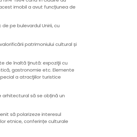
d acest imobil a avut funcțiunea de
 de pe bulevardul Unirii, cu
orificării patrimoniului cultural și
 de înaltă ţinută: expoziţii cu
ristică, gastronomie etc. Elemente
ecial a atracţiilor turistice
 arhitectural să se obțină un
nit să polarizeze interesul
or etnice, conferințe culturale