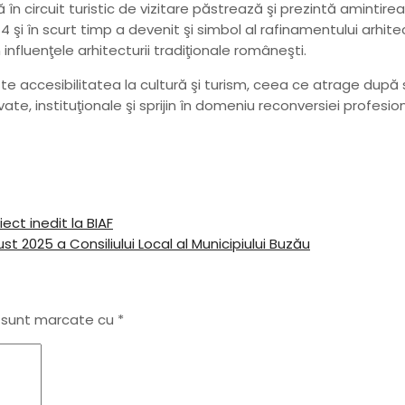
în circuit turistic de vizitare păstrează şi prezintă amintirea
914 şi în scurt timp a devenit şi simbol al rafinamentului arhit
influenţele arhitecturii tradiţionale româneşti.
reşte accesibilitatea la cultură şi turism, ceea ce atrage dup
te, instituţionale şi sprijin în domeniu reconversiei profesion
ect inedit la BIAF
st 2025 a Consiliului Local al Municipiului Buzău
i sunt marcate cu
*