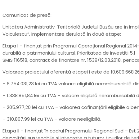
Buzău
Comunicat de presă:
Unitatea Administrativ-Teritorială Județul Buzău are în imp
Voiculescu”, implementare derulată în două etape:
Etapa I – finanțat prin Programul Operațional Regional 2014-
durabilă a patrimoniului cultural, Prioritatea de investiții 5
SMIS 116518, contract de finanțare nr. 1539/12.03.2018, perio
Valoarea proiectului aferentă etapei I este de 10.609.668,26
– 8.754.031,23 lei cu TVA valoare eligibilă nerambursabilă di
– 1.338.851,84 lei cu TVA – valoare eligibilă nerambursabilă 
– 205.977,20 lei cu TVA – valoarea cofinanţării eligibile a ben
– 310.807,99 lei cu TVA – valoare neeligibilă.
Etapa II – finanțat în cadrul Programului Regional Sud – Es
dezvoltării sustenabile și integrate a tuturor tipurilor de teri