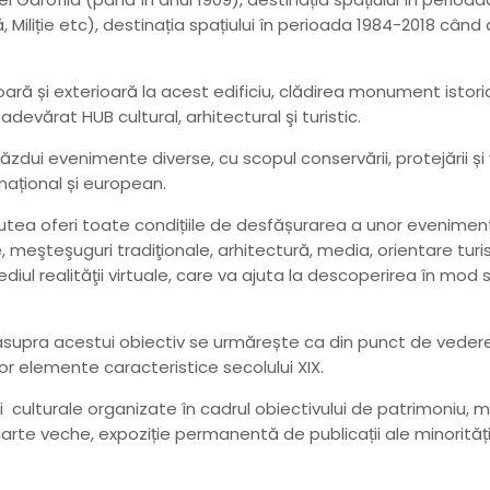
ă, Miliție etc), destinația spațiului în perioada 1984-2018 cân
oară și exterioară la acest edificiu, clădirea monument istoric
devărat HUB cultural, arhitectural şi turistic.
zdui evenimente diverse, cu scopul conservării, protejării și val
, național și european.
putea oferi toate condițiile de desfășurarea a unor evenimente
te, meşteşuguri tradiţionale, arhitectură, media, orientare tu
ediul realităţii virtuale, care va ajuta la descoperirea în mod sp
e asupra acestui obiectiv se urmărește ca din punct de vedere
 unor elemente caracteristice secolului XIX.
lturale organizate în cadrul obiectivului de patrimoniu, me
rte veche, expoziție permanentă de publicații ale minoritățil