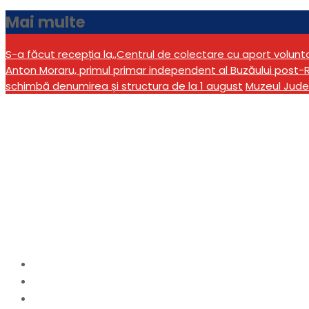
Mai multe
S-a făcut recepția la,,Centrul de colectare cu aport volun
Anton Moraru, primul primar independent al Buzăului post-R
schimbă denumirea și structura de la 1 august
Muzeul Jude
Demararea procedurii
lucrărilor pentru obie
Biblioteca Judeţeană
Home
actualitate
Demararea procedurii de recepție la terminarea luc