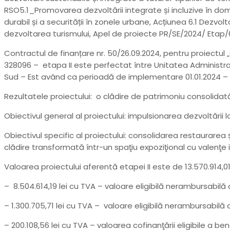
RSO5.1_Promovarea dezvoltării integrate și incluzive în domen
durabil și a securității în zonele urbane, Acțiunea 6.1 Dezv
dezvoltarea turismului, Apel de proiecte PR/SE/2024/ Etap/6
Contractul de finanțare nr. 50/26.09.2024, pentru proiectul
328096 – etapa II este perfectat între Unitatea Administrat
Sud – Est având ca perioadă de implementare 01.01.2024 – 3
Rezultatele proiectului: o clădire de patrimoniu consolidată, 
Obiectivul general al proiectului: impulsionarea dezvoltării lo
Obiectivul specific al proiectului: consolidarea restaurarea
clădire transformată într-un spaţiu expoziţional cu valenţe i
Valoarea proiectului aferentă etapei II este de 13.570.914,01 
– 8.504.614,19 lei cu TVA – valoare eligibilă nerambursabilă 
– 1.300.705,71 lei cu TVA – valoare eligibilă nerambursabilă 
– 200.108,56 lei cu TVA – valoarea cofinanţării eligibile a bene