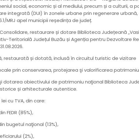
iul social, economic și al mediului, precum și a culturii, a pa
oltare integrată (DUI) în zonele urbane prin regenerare urbană,
.1/MRJ apel municipii reședința de județ.
 „Consolidare, restaurare și dotare Biblioteca Județeană „Vas
iv-Teritorială Județul Buzău și Agenția pentru Dezvoltare Re
1.08.2026.
restaurată și dotată, inclusă în circuitul turistic de vizitare
cale prin conservarea, protejarea şi valorificarea patrimoniului
 şi dotarea obiectivului de patrimoniu naţional Biblioteca Ju
storice și arhitecturale autentice.
lei cu TVA, din care:
din FEDR (85%),
din bugetul naţional (13%),
ficiarului (2%),