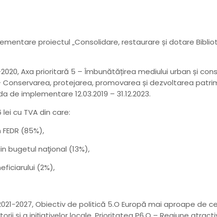
lementare proiectul „Consolidare, restaurare și dotare Bibli
2020, Axa prioritară 5 – Îmbunătățirea mediului urban și conse
.1 – Conservarea, protejarea, promovarea și dezvoltarea patrimo
ada de implementare 12.03.2019 – 31.12.2023.
 lei cu TVA din care:
n FEDR (85%),
din bugetul naţional (13%),
eficiarului (2%),
t 2021-2027, Obiectiv de politică 5.O Europă mai aproape de 
torii și a inițiativelor locale, Prioritatea P6.O – Regiune atract