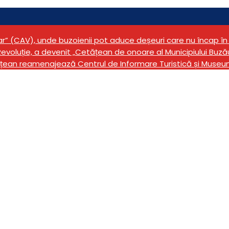
tar” (CAV), unde buzoienii pot aduce deșeuri care nu încap 
evoluție, a devenit „Cetățean de onoare al Municipiului Buză
țean reamenajează Centrul de Informare Turistică și Museu
 de recepție la termi
ctivul de patrimoniu n
 “Vasile Voiculescu” 
rărilor pentru obiectivul de patrimoniu național Bibliote