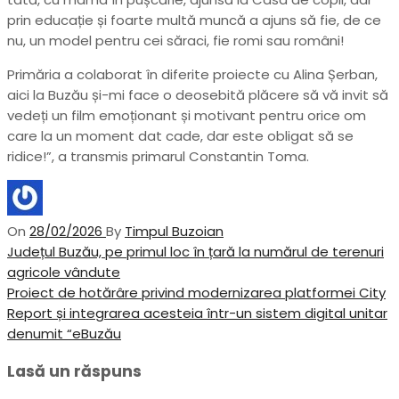
prin educație și foarte multă muncă a ajuns să fie, de ce
nu, un model pentru cei săraci, fie romi sau români!
Primăria a colaborat în diferite proiecte cu Alina Șerban,
aici la Buzău și-mi face o deosebită plăcere să vă invit să
vedeți un film emoționant și motivant pentru orice om
care la un moment dat cade, dar este obligat să se
ridice!”, a transmis primarul Constantin Toma.
On
28/02/2026
By
Timpul Buzoian
Navigare
Previous
Județul Buzău, pe primul loc în țară la numărul de terenuri
Post
agricole vândute
în
Next
Proiect de hotărâre privind modernizarea platformei City
articole
Post
Report și integrarea acesteia într-un sistem digital unitar
denumit “eBuzău
Lasă un răspuns