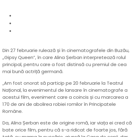
Home
Cultură
,,Gipsy Queen”din 27 februarie, în
cinematografele din Buzău
Din 27 februarie rulează și în cinematografele din Buzău,
,,Gipsy Queen”, în care Alina Șerban interpretează rolul
principal, pentru care a fost distinsă cu premiul de cea
mai bună actriță germană.
„Am fost onorat să particip pe 20 februarie la Teatrul
Național, la evenimentul de lansare în cinematografe a
acestui film, eveniment care a coincis și cu marcarea a
170 de ani de abolirea robiei romilor în Principatele
Române.
Da, Alina Șerban este de origine romă, iar viața ei cred că
bate orice film, pentru că s-a ridicat de foarte jos, fără
tată, cu mama în pușcărie, ajunsă la Casa de copii, dar