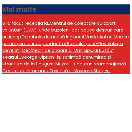
Mai multe
S-a făcut recepția la,,Centrul de colectare cu aport
voluntar” (CAV), unde buzoienii pot aduce deșeuri care
nu încap în pubela de acasă
Inginerul Vasile Anton Moraru,
primul primar independent al Buzăului post-Revoluție, a
devenit „Cetățean de onoare al Municipiului Buzău”
Teatrul „George Ciprian” își schimbă denumirea și
structura de la 1 august
Muzeul Județean reamenajează
Centrul de Informare Turistică și Museum Shop-ul
,,Gipsy Queen”din 27
februarie, în
cinematografele din
Buzău