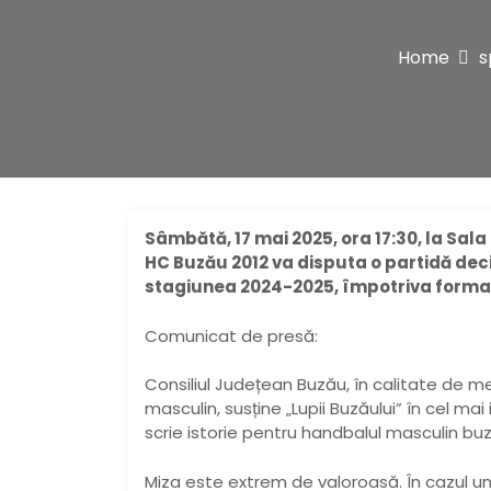
Home
s
Sâmbătă, 17 mai 2025, ora 17:30, la Sal
HC Buzău 2012 va disputa o partidă decis
stagiunea 2024-2025, împotriva formaț
Comunicat de presă:
Consiliul Județean Buzău, în calitate de m
masculin, susține „Lupii Buzăului” în cel m
scrie istorie pentru handbalul masculin buz
Miza este extrem de valoroasă. În cazul un