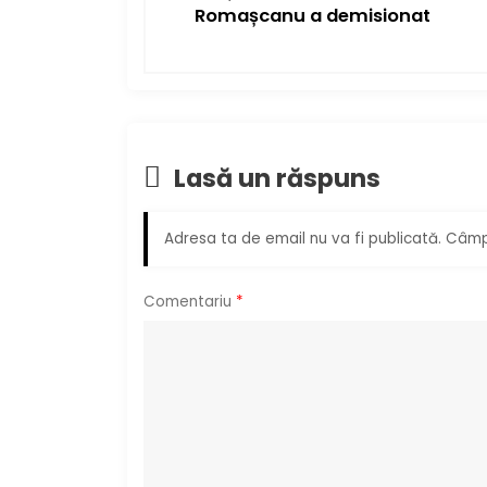
v
Romașcanu a demisionat
i
g
a
Lasă un răspuns
r
Adresa ta de email nu va fi publicată.
Câmpu
e
î
Comentariu
*
n
a
r