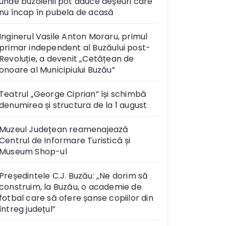
unde buzoienii pot aduce deșeuri care
nu încap în pubela de acasă
Inginerul Vasile Anton Moraru, primul
primar independent al Buzăului post-
Revoluție, a devenit „Cetățean de
onoare al Municipiului Buzău”
Teatrul „George Ciprian” își schimbă
denumirea și structura de la 1 august
Muzeul Județean reamenajează
Centrul de Informare Turistică și
Museum Shop-ul
Președintele C.J. Buzău: „Ne dorim să
construim, la Buzău, o academie de
fotbal care să ofere șanse copiilor din
întreg județul”