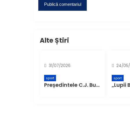
Alte Știri
31/07/2026
24/05
sport
sport
Președintele C.J. Buzău: „Ne dorim să construim, la Buzău, o academie de fotbal care să ofere șanse copiilor din întreg județul”