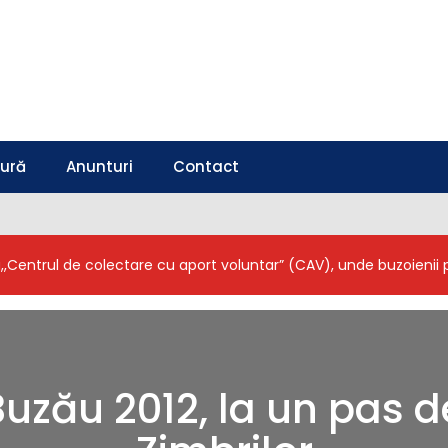
tură
Anunturi
Contact
a,,Centrul de colectare cu aport voluntar” (CAV), unde buzoieni
zău 2012, la un pas d