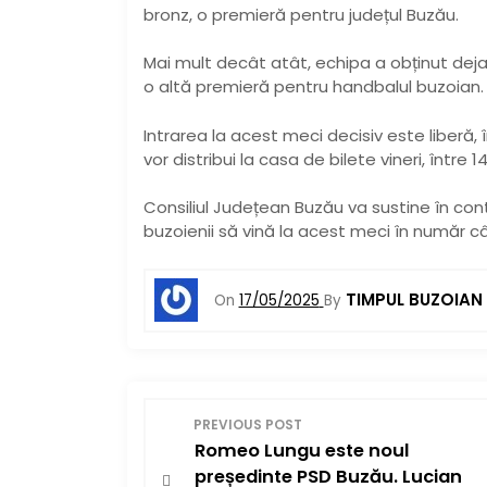
bronz, o premieră pentru județul Buzău.
Mai mult decât atât, echipa a obținut deja
o altă premieră pentru handbalul buzoian.
Intrarea la acest meci decisiv este liberă, 
vor distribui la casa de bilete vineri, între 14
Consiliul Județean Buzău va sustine în cont
buzoienii să vină la acest meci în număr câ
TIMPUL BUZOIAN
On
17/05/2025
By
N
PREVIOUS POST
Romeo Lungu este noul
a
președinte PSD Buzău. Lucian