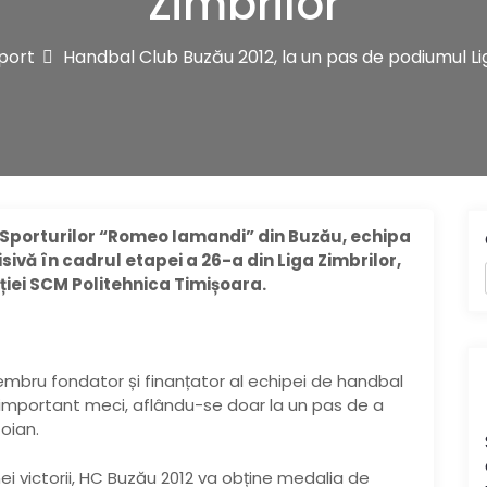
Zimbrilor
port
Handbal Club Buzău 2012, la un pas de podiumul Lig
a Sporturilor “Romeo Iamandi” din Buzău, echipa
ivă în cadrul etapei a 26-a din Liga Zimbrilor,
iei SCM Politehnica Timișoara.
embru fondator și finanțator al echipei de handbal
ai important meci, aflându-se doar la un pas de a
oian.
ei victorii, HC Buzău 2012 va obține medalia de