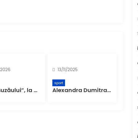
/2026
13/11/2025
sport
„Lupii Buzăului”, la un singur meci distanță de cea mai mare performanță din istoria handbalului masculin buzoian: titlul de vicecampioană a României în Liga Zimbrilor
Alexandra Dumitrașcu, prima handbalistă din Buzău convocată la un Campionat Mondial de senioare