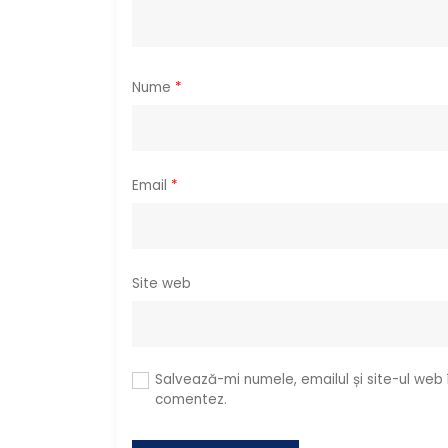
t
i
c
Nume
*
o
l
Email
*
e
Site web
Salvează-mi numele, emailul și site-ul web
comentez.