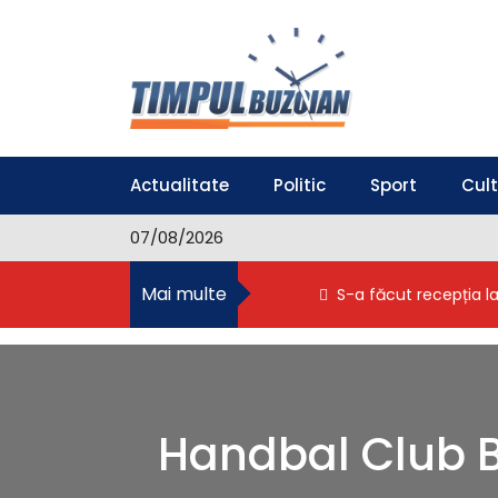
S
k
i
p
t
o
Timpul Buzoian
Stiri, noutati, evenimente din Buzau
c
o
Actualitate
Politic
Sport
Cul
n
t
07/08/2026
e
n
Mai multe
S-a făcut recepția l
t
Handbal Club Bu