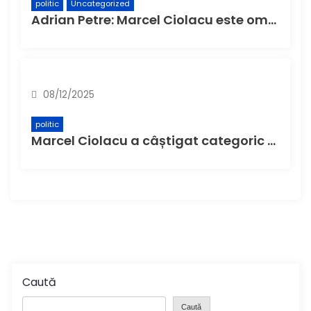
politic
Uncategorized
Adrian Petre: Marcel Ciolacu este omul potrivit să asigure continuitatea la Consiliul Județean
08/12/2025
politic
Marcel Ciolacu a câștigat categoric șefia Consiliului Județean Buzău
Caută
Caută