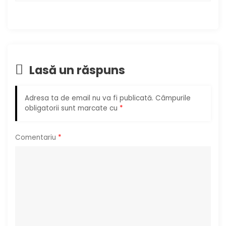
r
e
î
Lasă un răspuns
n
Adresa ta de email nu va fi publicată.
Câmpurile
a
obligatorii sunt marcate cu
*
r
Comentariu
*
t
i
c
o