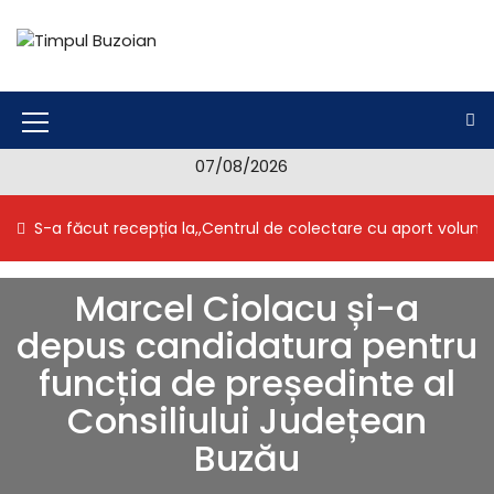
S
k
i
Timpul Buzoian
Stiri, noutati, evenimente din Buzau
p
t
o
M
c
07/08/2026
e
o
n
n
S-a făcut recepția la,,Centrul de colectare cu aport volunt
t
u
e
I
n
Marcel Ciolacu și-a
t
c
depus candidatura pentru
o
funcția de președinte al
n
Consiliului Județean
Buzău