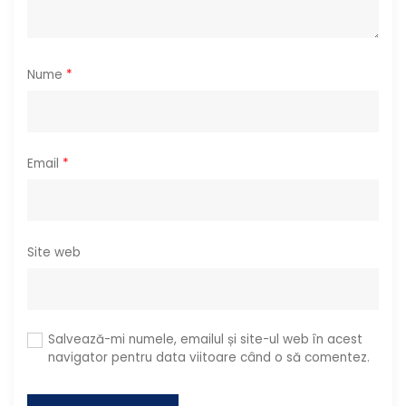
l
e
Nume
*
Email
*
Site web
Salvează-mi numele, emailul și site-ul web în acest
navigator pentru data viitoare când o să comentez.