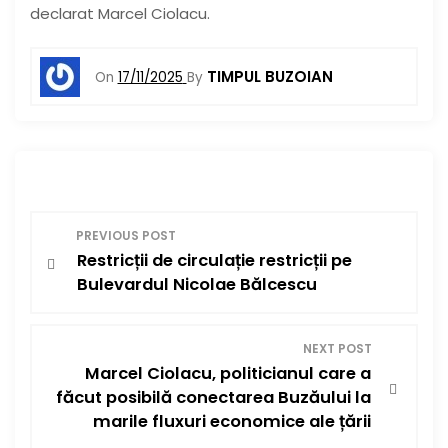
declarat Marcel Ciolacu.
TIMPUL BUZOIAN
On
17/11/2025
By
N
PREVIOUS POST
Restricții de circulație restricții pe
a
Bulevardul Nicolae Bălcescu
v
i
NEXT POST
Marcel Ciolacu, politicianul care a
g
făcut posibilă conectarea Buzăului la
marile fluxuri economice ale țării
a