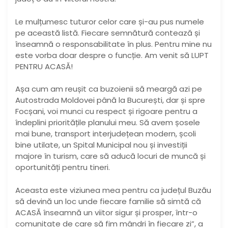
Le mulțumesc tuturor celor care și-au pus numele
pe această listă. Fiecare semnătură contează și
înseamnă o responsabilitate în plus. Pentru mine nu
este vorba doar despre o funcție. Am venit să LUPT
PENTRU ACASĂ!
Așa cum am reușit ca buzoienii să meargă azi pe
Autostrada Moldovei până la București, dar și spre
Focșani, voi munci cu respect și rigoare pentru a
îndeplini prioritățile planului meu. Să avem șosele
mai bune, transport interjudețean modern, școli
bine utilate, un Spital Municipal nou și investiții
majore în turism, care să aducă locuri de muncă și
oportunități pentru tineri.
Aceasta este viziunea mea pentru ca județul Buzău
să devină un loc unde fiecare familie să simtă că
ACASĂ înseamnă un viitor sigur și prosper, într-o
comunitate de care să fim mândri în fiecare zi”, a