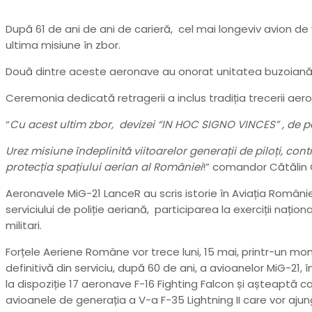
După 61 de ani de ani de carieră, cel mai longeviv avion d
ultima misiune în zbor.
Două dintre aceste aeronave au onorat unitatea buzoiană, l
Ceremonia dedicată retragerii a inclus tradiția trecerii aer
“
Cu acest ultim zbor, devizei “IN HOC SIGNO VINCES” , de p
Urez misiune îndeplinită viitoarelor generații de piloți, cont
protecția spațiului aerian al României
!” comandor Cătălin
Aeronavele MiG-21 LanceR au scris istorie în Aviația României 
serviciului de poliție aeriană, participarea la exerciții naț
militari.
Forțele Aeriene Române vor trece luni, 15 mai, printr-un mo
definitivă din serviciu, după 60 de ani, a avioanelor MiG-21, 
la dispoziție 17 aeronave F-16 Fighting Falcon și așteaptă ca 
avioanele de generația a V-a F-35 Lightning II care vor aj