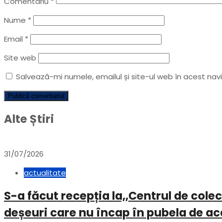
Comentariu
*
Nume
*
Email
*
Site web
Salvează-mi numele, emailul și site-ul web în acest na
Alte Știri
31/07/2026
actualitate
S-a făcut recepția la,,Centrul de col
deșeuri care nu încap în pubela de a