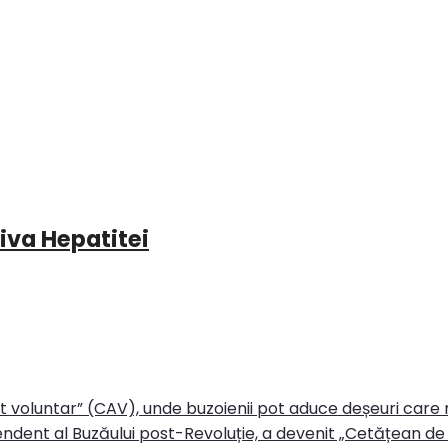
iva Hepatitei
rt voluntar” (CAV), unde buzoienii pot aduce deșeuri care
ndent al Buzăului post-Revoluție, a devenit „Cetățean de 