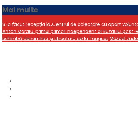
Mai multe
S-a făcut recepția la,,Centrul de colectare cu aport volun
Anton Moraru, primul primar independent al Buzăului post-R
schimbă denumirea și structura de la 1 august
Muzeul Jude
MIG 21, ultima ateriz
Home
actualitate
MIG 21, ultima aterizare pe aerodromul Boboc