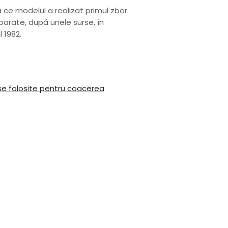
ă ce modelul a realizat primul zbor
parate, după unele surse, în
 1982.
zise folosite pentru coacerea