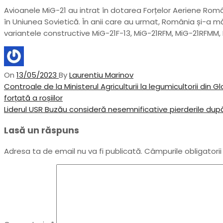
Avioanele MiG-21 au intrat în dotarea Forțelor Aeriene Român
în Uniunea Sovietică. În anii care au urmat, România și-a 
variantele constructive MiG-21F-13, MiG-21RFM, MiG-21RFMM, Mi
On
13/05/2023
By
Laurentiu Marinov
Navigare
Previous
Controale de la Ministerul Agriculturii la legumicultorii di
Post
forțată a roșiilor
în
Next
Liderul USR Buzău consideră nesemnificative pierderile du
articole
Post
Lasă un răspuns
Adresa ta de email nu va fi publicată.
Câmpurile obligatori