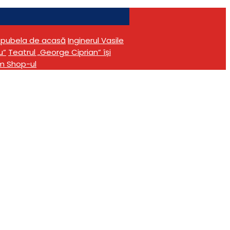
în pubela de acasă
Inginerul Vasile
u”
Teatrul „George Ciprian” își
m Shop-ul
oc