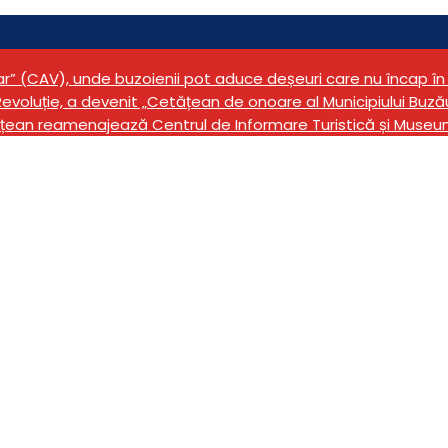
tar” (CAV), unde buzoienii pot aduce deșeuri care nu încap 
evoluție, a devenit „Cetățean de onoare al Municipiului Buză
țean reamenajează Centrul de Informare Turistică și Museu
are pe aerodromul Bob