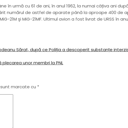
e în urmă cu 61 de ani, în anul 1962, la numai câțiva ani dup
mărit numărul de astfel de aparate până la aproape 400 de a
G-21M şi MiG-21MF. Ultimul avion a fost livrat de URSS în anul
n Glodeanu Sărat, după ce Poliția a descoperit substanțe inter
pă plecarea unor membri la PNL
i sunt marcate cu
*