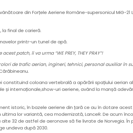
e vânătoare din Forțele Aeriene Române-supersonicul MiG-21 L
a final de carieră.
onavelor printr-un tunel de apă.
e acest patch, îi va urma “WE PREY, THEY PRAY”!
rolori de trafic aerian, ingineri, tehnici, personal auxiliar în
 Cărăbineanu.
constituind coloana vertebrală a apărării spațiului aerian al ț
ionale și internaționale,show-uri aeriene, având la manșă adev
ment istoric, în bazele aeriene din țară ce au în dotare ace
în ultima lor variantă, cea modernizată, LanceR. De acum încolo
alte 32 de astfel de aeronave să fie livrate de Norvegia. În pa
unge undeva după 2030.