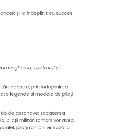
anceR și-a îndeplinit cu succes
 supravegherea, controlul și
ării noastre, prin îndeplinirea
ărate legende și modele de piloți
st tip de aeronave: scoaterea
, piloții militari români vor avea
ralel, piloții români visează la