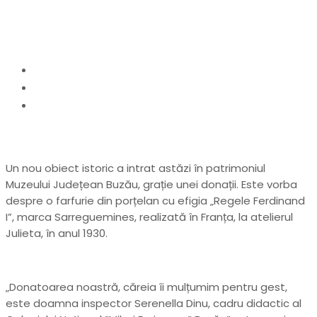
piesă rară
Home
Uncategorized
Muzeul Județean și-a îmbogățit patrimoniul. O
profesoară de la Colegiul „Eminescu” a donat o
piesă rară
Un nou obiect istoric a intrat astăzi în patrimoniul
Muzeului Județean Buzău, grație unei donații. Este vorba
despre o farfurie din porțelan cu efigia „Regele Ferdinand
I”, marca Sarreguemines, realizată în Franța, la atelierul
Julieta, în anul 1930.
„Donatoarea noastră, căreia îi mulțumim pentru gest,
este doamna inspector Serenella Dinu, cadru didactic al