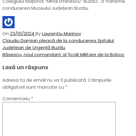
Colegiului Național ”Mihai Eminescu” Buzău”, a transmis
conducerea Muzeului Județean Buzău.
On
23/10/2024
By
Laurentiu Marinov
Navigare
Previous
Claudiu Damian pleacă de la conducerea Spitalul
Post
Județean de Urgență Buzău
în
Next
Băsescu, noul comandant al Școlii Militare de la Boboc
articole
Post
Lasă un răspuns
Adresa ta de email nu va fi publicată.
Câmpurile
obligatorii sunt marcate cu
*
Comentariu
*