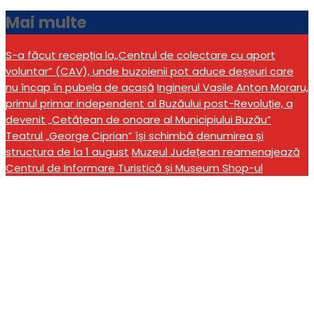
Mai multe
S-a făcut recepția la,,Centrul de colectare cu aport
voluntar” (CAV), unde buzoienii pot aduce deșeuri care
nu încap în pubela de acasă
Inginerul Vasile Anton Moraru,
primul primar independent al Buzăului post-Revoluție, a
devenit „Cetățean de onoare al Municipiului Buzău”
Teatrul „George Ciprian” își schimbă denumirea și
structura de la 1 august
Muzeul Județean reamenajează
Centrul de Informare Turistică și Museum Shop-ul
Muzeul Județean și-a
îmbogățit patrimoniul. O
profesoară de la Colegiul
„Eminescu” a donat o