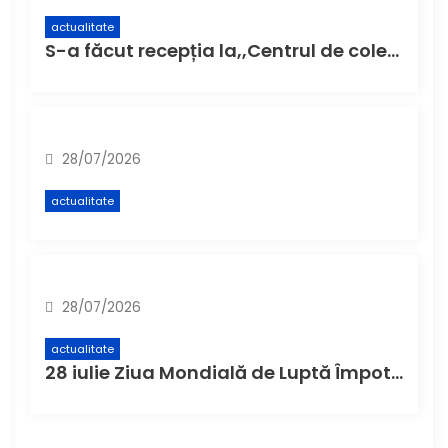
actualitate
S-a făcut recepția la,,Centrul de colectare cu aport voluntar” (CAV), unde buzoienii pot aduce deșeuri care nu încap în pubela de acasă
28/07/2026
actualitate
28/07/2026
actualitate
28 iulie Ziua Mondială de Luptă Împotriva Hepatitei