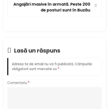
g
Angajări masive în armată. Peste 200
de posturi sunt în Buzău
a
r
e
î
Lasă un răspuns
n
Adresa ta de email nu va fi publicată.
Câmpurile
a
obligatorii sunt marcate cu
*
r
Comentariu
*
t
i