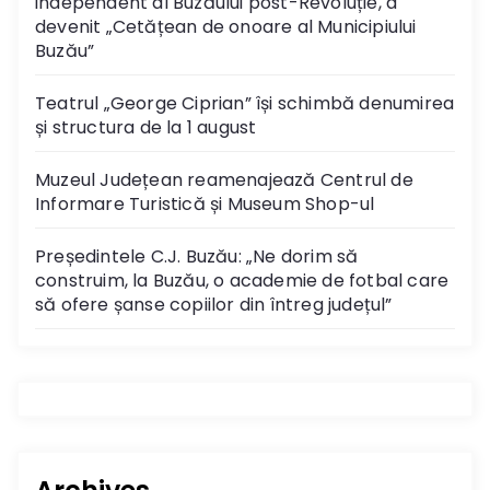
independent al Buzăului post-Revoluție, a
devenit „Cetățean de onoare al Municipiului
Buzău”
Teatrul „George Ciprian” își schimbă denumirea
și structura de la 1 august
Muzeul Județean reamenajează Centrul de
Informare Turistică și Museum Shop-ul
Președintele C.J. Buzău: „Ne dorim să
construim, la Buzău, o academie de fotbal care
să ofere șanse copiilor din întreg județul”