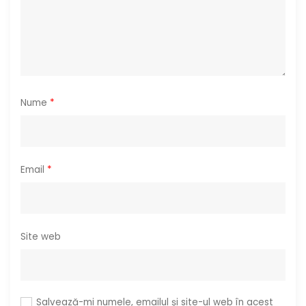
c
o
l
e
Nume
*
Email
*
Site web
Salvează-mi numele, emailul și site-ul web în acest