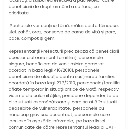
localități, distribuirea efectivă a pachetelor către
beneficiarii de drept urmând a se face, cu
prioritate.
Pachetele vor conține făină, mălai, paste făinoase,
ulei, zahăr, orez, conserve de carne de vită și porc,
pate, compot și gem.
Reprezentanții Prefecturii precizează că beneficiarii
acestor ajutoare sunt familiile și persoanele
singure, beneficiare de venit minim garantat
acordat în baza legii 416/20101, persoanele
beneficiare de alocație pentru susținerea familiei,
acordată în baza legii 277/2010, persoanele/familiile
aflate temporar în situații critice de viață, respectiv
victime ale calamităților, persoane dependente de
alte situații asemănătoare și care se află în situații
deosebite de vulnerabilitate, persoanele cu
handicap grav sau accentuat, persoanele care
locuiesc în așezările informale, pe baza listei
comunicate de către reprezentantul legal al UAT-