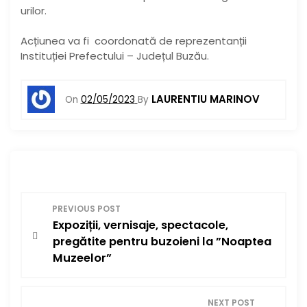
urilor.
Acțiunea va fi coordonată de reprezentanții
Instituției Prefectului – Județul Buzău.
LAURENTIU MARINOV
On
02/05/2023
By
N
PREVIOUS POST
Expoziții, vernisaje, spectacole,
a
pregătite pentru buzoieni la ”Noaptea
v
Muzeelor”
i
NEXT POST