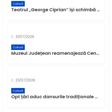
Cultură
Teatrul „George Ciprian” își schimbă denumirea și structura de la 1 august
31/07/2026
Cultură
Muzeul Județean reamenajează Centrul de Informare Turistică și Museum Shop-ul
23/07/2026
Cultură
Opt țări aduc dansurile tradiționale ale lumii la Buzău, la cea de-a XI-a ediție a Festivalului Internațional de Folclor „Plaiurile Mioriței”