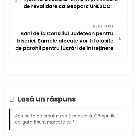
a
de revalidare ca Geoparc UNESCO
v
i
NEXT POST
Bani de la Consiliul Județean pentru
g
biserici. Sumele alocate vor fi folosite
de parohii pentru lucrări de întreținere
a
r
e
î
Lasă un răspuns
n
Adresa ta de email nu va fi publicată.
Câmpurile
a
obligatorii sunt marcate cu
*
r