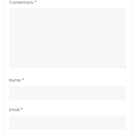
Comentariu
*
t
i
c
o
l
e
Nume
*
Email
*