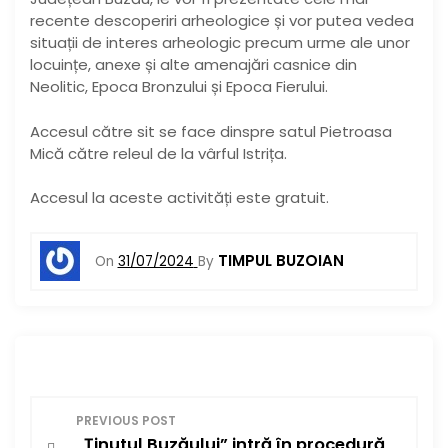
recente descoperiri arheologice și vor putea vedea
situații de interes arheologic precum urme ale unor
locuințe, anexe și alte amenajări casnice din
Neolitic, Epoca Bronzului și Epoca Fierului.
Accesul către sit se face dinspre satul Pietroasa
Mică către releul de la vârful Istrița.
Accesul la aceste activități este gratuit.
TIMPUL BUZOIAN
On
31/07/2024
By
N
PREVIOUS POST
„Ținutul Buzăului” intră în procedură