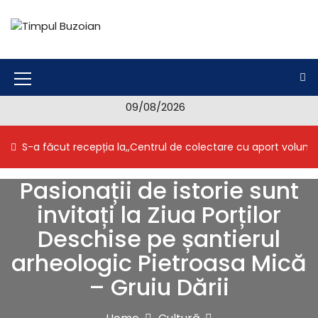
S
k
i
Timpul Buzoian
Stiri, noutati, evenimente din Buzau
p
t
o
M
c
09/08/2026
e
o
n
n
S-a făcut recepția la,,Centrul de colectare cu aport volunt
t
u
e
I
n
Pasionații de istorie sunt
t
c
invitați la Ziua Porților
o
Deschise pe șantierul
n
arheologic Pietroasa Mică
– Gruiu Dării