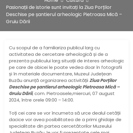
Home
Cultură
Pasionații de istorie sunt invitați la Ziua Porților
Deschise pe șantierul arheologic Pietroasa Mică –
Gruiu Dării
Cu scopul de a familiariza publicul larg cu
activitatea de cercetare arheologică și de a
prezenta publicului larg situații de interes arheologic
pe care de obicei le poate vedea doar în fotografii
și în materiale documentare, Muzeul Județean
Buzău anunță organizarea activității
Ziua Porților
Deschise pe șantierul arheologic Pietroasa Mică –
Gruiu Dării
, com. Pietroasele,miercuri, 07 august
2024, între orele 09:00 – 14:00.
Toți cei care se vor încumeta să urce dealul cetății
dacice vor avea posibilitatea de a primi ghidaje de
specialitate din partea cercetătorilor Muzeului
Județean Buzău, le vor fi prezentate cele mai