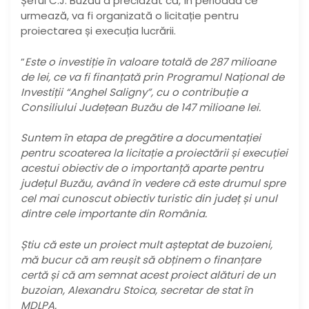
Șeful C.J. Buzău a preciazat că, în perioada ce
urmează, va fi organizată o licitație pentru
proiectarea și execuția lucrării.
”
Este o investiție în valoare totală de 287 milioane
de lei, ce va fi finanțată prin Programul Național de
Investiții “Anghel Saligny”, cu o contribuție a
Consiliului Județean Buzău de 147 milioane lei.
Suntem în etapa de pregătire a documentației
pentru scoaterea la licitație a proiectării și execuției
acestui obiectiv de o importanță aparte pentru
județul Buzău, având în vedere că este drumul spre
cel mai cunoscut obiectiv turistic din județ și unul
dintre cele importante din România.
Știu că este un proiect mult așteptat de buzoieni,
mă bucur că am reușit să obținem o finanțare
certă și că am semnat acest proiect alături de un
buzoian, Alexandru Stoica, secretar de stat în
MDLPA.