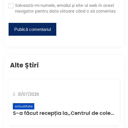
Salvează-mi numele, emailul și site-ul web în acest
navigator pentru data viitoare când o să comentez.
Alte Știri
31/07/2026
actualitate
S-a făcut recepția la,,Centrul de colectare cu aport voluntar” (CAV), unde buzoienii pot aduce deșeuri care nu încap în pubela de acasă