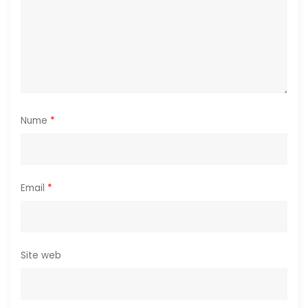
c
o
l
e
Nume
*
Email
*
Site web