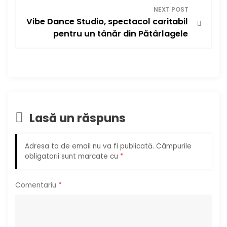
g
NEXT POST
Vibe Dance Studio, spectacol caritabil
a
pentru un tânăr din Pătârlagele
r
e
î
Lasă un răspuns
n
a
Adresa ta de email nu va fi publicată.
Câmpurile
obligatorii sunt marcate cu
*
r
t
Comentariu
*
i