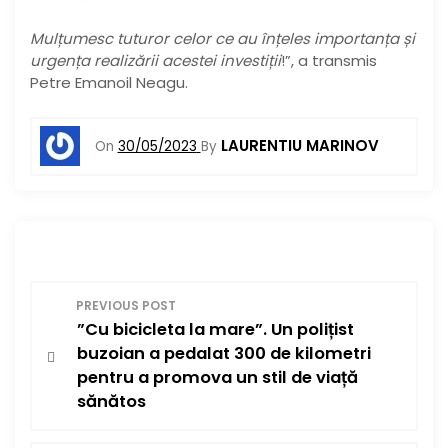
Mulțumesc tuturor celor ce au înțeles importanța și
urgența realizării acestei investiții
!”, a transmis
Petre Emanoil Neagu.
LAURENTIU MARINOV
On
30/05/2023
By
N
PREVIOUS POST
”Cu bicicleta la mare”. Un polițist
a
buzoian a pedalat 300 de kilometri
v
pentru a promova un stil de viață
sănătos
i