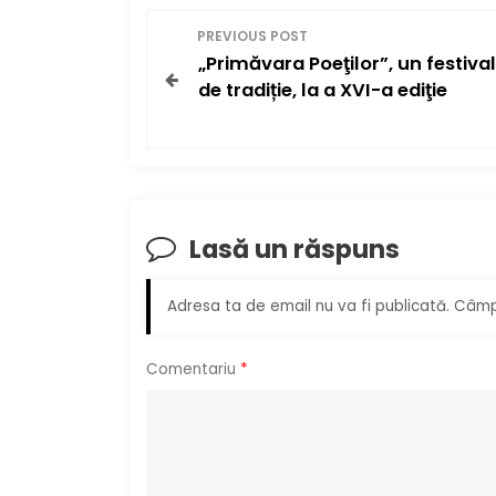
N
PREVIOUS POST
„Primăvara Poeţilor”, un festival
a
de tradiție, la a XVI-a ediţie
v
i
g
Lasă un răspuns
a
r
Adresa ta de email nu va fi publicată.
Câmpu
e
Comentariu
*
î
n