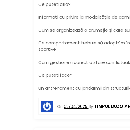
Ce puteți afla?
Informații cu privire la modalitățile de adm
Cum se organizează o drumeție și care su
Ce comportament trebuie să adoptăm în ca
sportive
Cum gestionezi corect o stare conflictual
Ce puteți face?
Un antrenament cu jandarmii din structurile
TIMPUL BUZOIA
On
02/04/2025
By