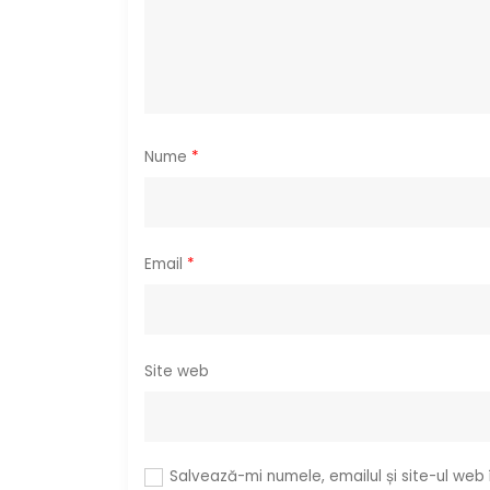
a
r
t
i
Nume
*
c
o
Email
*
l
e
Site web
Salvează-mi numele, emailul și site-ul web