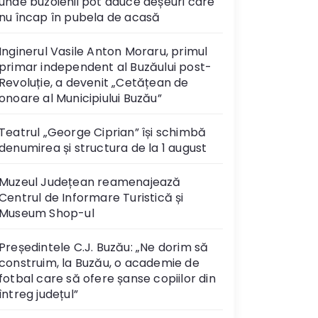
unde buzoienii pot aduce deșeuri care
nu încap în pubela de acasă
Inginerul Vasile Anton Moraru, primul
primar independent al Buzăului post-
Revoluție, a devenit „Cetățean de
onoare al Municipiului Buzău”
Teatrul „George Ciprian” își schimbă
denumirea și structura de la 1 august
Muzeul Județean reamenajează
Centrul de Informare Turistică și
Museum Shop-ul
Președintele C.J. Buzău: „Ne dorim să
construim, la Buzău, o academie de
fotbal care să ofere șanse copiilor din
întreg județul”