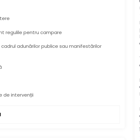
itere
nt regulile pentru campare
drul adunărilor publice sau manifestărilor
ă
 de intervenții
N