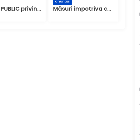
anunturi
ANUNȚ PUBLIC privind decizia etapei de încadrare – ’’Complex de sănătate – Spital Municipal Buzău, etapa construire spital – faza Studiu de Fezabilitate’’
Măsuri împotriva caniculei: Primăria Buzău anunță spații de răcorire în farmaciile partenere