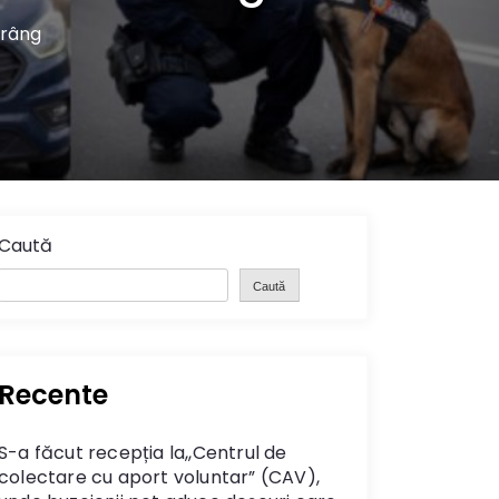
Crâng
Caută
Caută
Recente
S-a făcut recepția la,,Centrul de
colectare cu aport voluntar” (CAV),