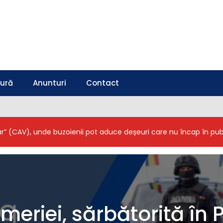
tură
Anunturi
Contact
 unde buzoienii pot aduce deșeuri care nu încap în pubela de ac
meriei, sărbătorită în 