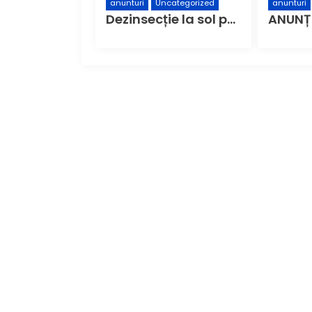
anunturi
Uncategorized
anunturi
Dezinsecție la sol pe domeniul public din municipiul Buzău – Etapa a 4-a