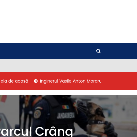
asă
Inginerul Vasile Anton Moraru, primul primar independen
Parcul Crâng