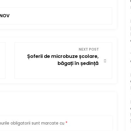
INOV
NEXT POST
Șoferii de microbuze școlare,
băgați în ședință
rile obligatorii sunt marcate cu
*