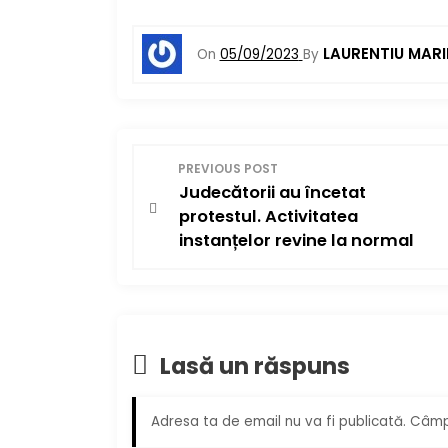
LAURENTIU MAR
On
05/09/2023
By
N
PREVIOUS POST
Judecătorii au încetat
a
protestul. Activitatea
v
instanțelor revine la normal
i
g
Lasă un răspuns
a
r
Adresa ta de email nu va fi publicată.
Câmpu