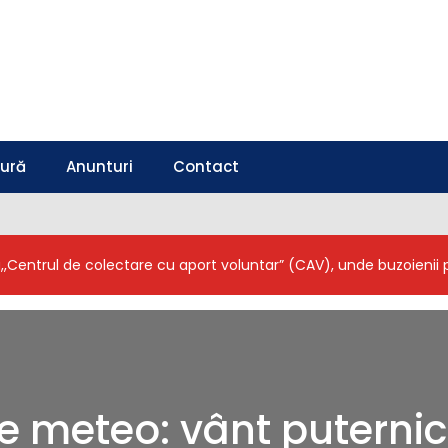
tură
Anunturi
Contact
a,,Centrul de colectare cu aport voluntar” (CAV), unde buzoieni
re meteo: vânt puternic