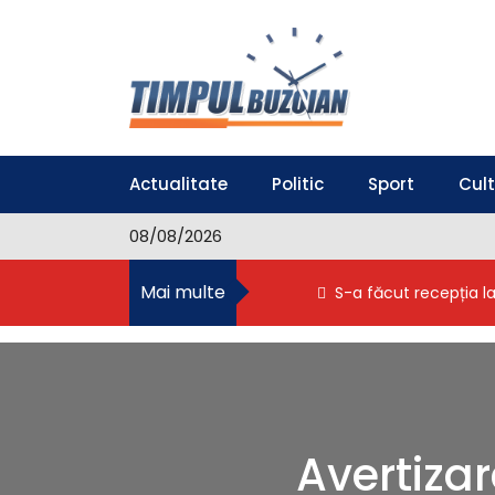
S
k
i
p
t
o
Timpul Buzoian
Stiri, noutati, evenimente din Buzau
c
o
Actualitate
Politic
Sport
Cul
n
t
08/08/2026
e
n
Mai multe
S-a făcut recepția l
t
Avertiza