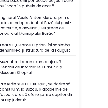
unde buzoienii pot aduce deșeuri care
nu încap în pubela de acasă
Inginerul Vasile Anton Moraru, primul
primar independent al Buzăului post-
Revoluție, a devenit „Cetățean de
onoare al Municipiului Buzău”
Teatrul „George Ciprian” își schimbă
denumirea și structura de la 1 august
Muzeul Județean reamenajează
Centrul de Informare Turistică și
Museum Shop-ul
Președintele C.J. Buzău: „Ne dorim să
construim, la Buzău, o academie de
fotbal care să ofere șanse copiilor din
întreg județul”