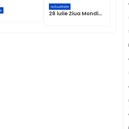
actualitate
te
28 iulie Ziua Mondială de Luptă Împotriva Hepatitei