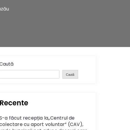
uzău
Caută
Caută
Recente
S-a făcut recepția la,,Centrul de
colectare cu aport voluntar” (CAV),