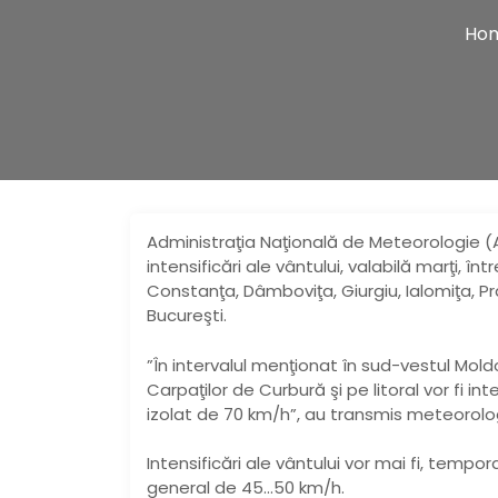
Ho
Administraţia Naţională de Meteorologie (
intensificări ale vântului, valabilă marţi, înt
Constanţa, Dâmboviţa, Giurgiu, Ialomiţa, P
Bucureşti.
”În intervalul menţionat în sud-vestul Mol
Carpaţilor de Curbură şi pe litoral vor fi int
izolat de 70 km/h”, au transmis meteorolog
Intensificări ale vântului vor mai fi, temporar
general de 45…50 km/h.