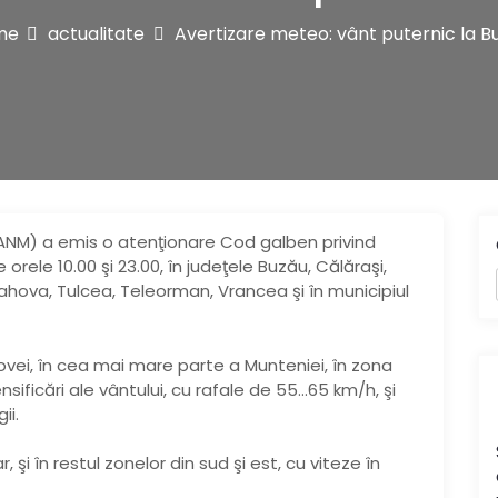
me
actualitate
Avertizare meteo: vânt puternic la B
ANM) a emis o atenţionare Cod galben privind
re orele 10.00 şi 23.00, în judeţele Buzău, Călăraşi,
rahova, Tulcea, Teleorman, Vrancea şi în municipiul
dovei, în cea mai mare parte a Munteniei, în zona
ensificări ale vântului, cu rafale de 55…65 km/h, şi
ii.
, şi în restul zonelor din sud şi est, cu viteze în