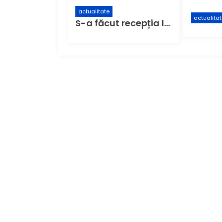
actualitate
actualita
S-a făcut recepția la,,Centrul de colectare cu aport voluntar” (CAV), unde buzoienii pot aduce deșeuri care nu încap în pubela de acasă