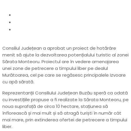
Home
actualitate
„Dealul Murătoarea”, un nou punct de atracție
turistică la Sărata Monteoru
Consiliul Județean a aprobat un proiect de hotărâre
menit să ajute la dezvoltarea potențialului turistic al zonei
Sărata Monteoru. Proiectul are în vedere amenajarea
unei zone de petrecere a timpului liber pe dealul
Murătoarea, cel pe care se regăsesc principalele izvoare
cu apă sărată.
Reprezentanții Consiliului Județean Buzău speră ca odată
cu investițiile propuse a fi realizate la Sărata Monteoru, pe
noua suprafață de circa 10 hectare, stațiunea să
înflorească și mai mult și să atragă turiști în număr cât
mai mare, prin extinderea ofertei de petrecere a timpului
liber.