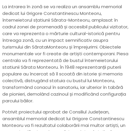
La intrarea în zonă se va realiza un ansamblu memorial
dedicat lui Grigore Constantinescu Monteoru,
întemeietorul sțatiunii Sărata-Monteoru, amplasat în
cadrul zonei de promenadă și accesibil publicului vizitator,
care va reprezenta o mărturie cultural-istorică pentru
întreaga zonă, cu un impact semnificativ asupra
turismului din SărataMonteoru și împrejurimi. Obiectele
monumentale vor fi create de artiști contemporani. Piesa
centrala va fi reprezentată de bustul întemeietorului
statiunii Sărata Monteoru. În 1948 reprezentanții puterii
populare au încercat să îl scoată din istorie și memoria
colectivă, distrugând statuia cu bustul lui Monteoru,
transformând conacul în sanatoriu, iar ulterior în tabără
de pionieri, demolând cazinoul și modificând configurația
parcului băilor.
Potrivit proiectului aprobat de Consiliul Județean,
ansamblul memorial dedicat lui Grigore Constantinescu
Monteoru va fi rezultatul colaborării mai multor artiști, un