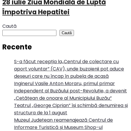
28 iulie Ziua Mondială de Luptă
Împotriva Hepatitei
Caută
Caută
Recente
S-a făcut recepția la,,Centrul de colectare cu
aport voluntar” (CAV), unde buzoienii pot aduce
deșeuri care nu încap în pubela de acasă
Inginerul Vasile Anton Moraru, primul primar
independent al Buzăului post-Revoluție, a devenit
„Cetățean de onoare al Municipiului Buzău”
Teatrul „George Ciprian” își schimbă denumirea și
structura de la 1 august
Muzeul Județean reamenajează Centrul de
Informare Turistică și Museum Shop-ul