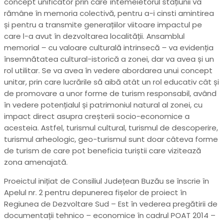
concept unificator prin care întemeietorul stațiunii va
rămâne în memoria colectivă, pentru a-i cinsti amintirea
și pentru a transmite generațiilor viitoare impactul pe
care l-a avut în dezvoltarea localității. Ansamblul
memorial – cu valoare culturală intrinsecă – va evidenția
însemnătatea cultural-istorică a zonei, dar va avea și un
rol utilitar. Se va avea în vedere abordarea unui concept
unitar, prin care lucrările să aibă atât un rol educativ cât și
de promovare a unor forme de turism responsabil, având
în vedere potențialul și patrimoniul natural al zonei, cu
impact direct asupra creșterii socio-economice a
acesteia. Astfel, turismul cultural, turismul de descoperire,
turismul arheologic, geo-turismul sunt doar câteva forme
de turism de care pot beneficia turiștii care vizitează
zona amenajată.
Proeictul inițiat de Consiliul Județean Buzău se înscrie în
Apelul nr. 2 pentru depunerea fișelor de proiect în
Regiunea de Dezvoltare Sud – Est în vederea pregătirii de
documentații tehnico – economice în cadrul POAT 2014 –