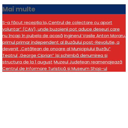
Mai multe
S-a făcut recepția la,,Centrul de colectare cu aport
voluntar” (CAV), unde buzoienii pot aduce deșeuri care
nu încap în pubela de acasă
Inginerul Vasile Anton Moraru,
primul primar independent al Buzăului post-Revoluție, a
devenit „Cetățean de onoare al Municipiului Buzău”
Teatrul „George Ciprian” își schimbă denumirea și
structura de la 1 august
Muzeul Județean reamenajează
Centrul de Informare Turistică și Museum Shop-ul
„Dealul Murătoarea”, un
nou punct de atracție
turistică la Sărata
Monteoru