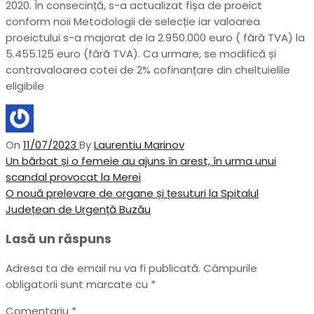
2020. În consecință, s-a actualizat fișa de proeict
conform noii Metodologii de selecție iar valoarea
proeictului s-a majorat de la 2.950.000 euro ( fără TVA) la
5.455.125 euro (fără TVA). Ca urmare, se modifică și
contravaloarea cotei de 2% cofinanțare din cheltuielile
eligibile
On
11/07/2023
By
Laurentiu Marinov
Navigare
Previous
Un bărbat și o femeie au ajuns în arest, în urma unui
Post
scandal provocat la Merei
în
Next
O nouă prelevare de organe și țesuturi la Spitalul
articole
Post
Județean de Urgență Buzău
Lasă un răspuns
Adresa ta de email nu va fi publicată.
Câmpurile
obligatorii sunt marcate cu
*
Comentariu
*